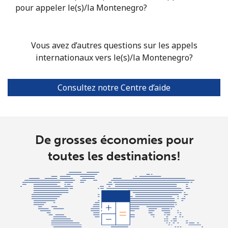
pour appeler le(s)/la Montenegro?
Mariana Islands
All country
⁦14.9¢⁩
33 min pour
-
Vous avez d’autres questions sur les appels
⁦$5⁩
internationaux vers le(s)/la Montenegro?
Marshall Islands
Consultez notre Centre d’aide
Ligne fixe
⁦47.5¢⁩
10 min pour
-
⁦$5⁩
De grosses économies pour
Mobile
⁦47.5¢⁩
10 min pour
-
⁦$5⁩
toutes les destinations!
Martinique
Ligne fixe
⁦9.5¢⁩
52 min pour
-
⁦$5⁩