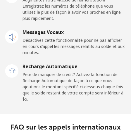
⁦$5⁩
Enregistrez les numéros de téléphone que vous
utilisez le plus de façon à avoir vos proches en ligne
plus rapidement.
Mobile
⁦84.5¢⁩
5 min pour
-
⁦$5⁩
Messages Vocaux
Désactivez cette fonctionnalité pour ne pas afficher
Malaysia
en cours d’appel les messages relatifs au solde et aux
minutes.
Ligne fixe
⁦1.9¢⁩
263 min pour
-
⁦$5⁩
Recharge Automatique
Peur de manquer de crédit? Activez la fonction de
Mobile
⁦1.9¢⁩
263 min pour
-
Recharge Automatique de façon à ce que nous
⁦$5⁩
ajoutions le montant spécifié ci-dessous chaque fois
que le solde restant de votre compte sera inférieur à
Maldives
⁦$5⁩.
Ligne fixe
⁦159.9¢⁩
3 min pour
-
⁦$5⁩
FAQ sur les appels internationaux