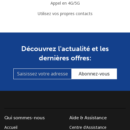
Appel en 4G/5G
Mayotte Island
Utilisez vos propres contacts
Ligne fixe
⁦54.5¢⁩
9 min pour
-
⁦$5⁩
Découvrez l'actualité et les
Mobile
⁦89.9¢⁩
5 min pour
-
⁦$5⁩
dernières offres:
Mexico
Abonnez-vous
Ligne fixe
⁦1.5¢⁩
333 min pour
-
⁦$5⁩
Mobile
⁦1.5¢⁩
333 min pour
⁦10¢⁩
⁦$5⁩
Qui sommes-nous
Aide & Assistance
Micronesia
Accueil
Centre d'Assistance