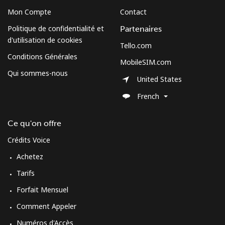
Mon Compte
Contact
All country
⁦103.5¢⁩
4 min pour
-
Politique de confidentialité et
Partenaires
⁦$5⁩
d'utilisation de cookies
Tello.com
Moldova
Conditions Générales
MobileSIM.com
Qui sommes-nous
United States
Ligne fixe
⁦56.5¢⁩
8 min pour
-
⁦$5⁩
French
Mobile
⁦53.9¢⁩
9 min pour
⁦45¢⁩
Ce qu'on offre
⁦$5⁩
Crédits Voice
Monaco
Achetez
Tarifs
Ligne fixe
⁦57.5¢⁩
8 min pour
-
Forfait Mensuel
⁦$5⁩
Comment Appeler
Mobile
⁦72.9¢⁩
6 min pour
⁦15¢⁩
Numéros d'Accès