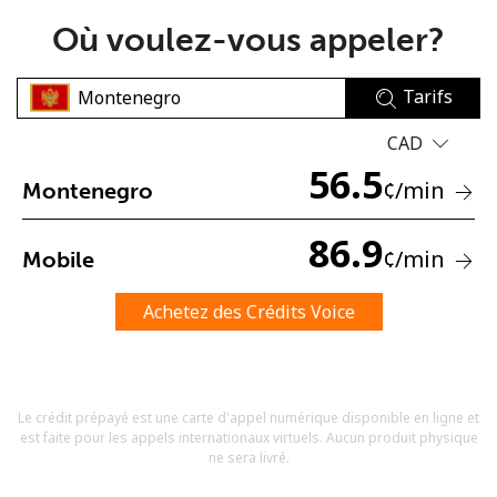
Où voulez-vous appeler?
Tarifs
CAD
56.5
Aucun mot de passe créé
¢
/min
Montenegro
8 caractères minimum
Une lettre majuscule et une lettre minuscule
86.9
¢
/min
Mobile
Un numéro
Un caractère spécial
Achetez des Crédits Voice
Le crédit prépayé est une carte d'appel numérique disponible en ligne et
est faite pour les appels internationaux virtuels. Aucun produit physique
Restez en contact pour obtenir nos meilleures offres.
ne sera livré.
En créant un compte sur ce site, j'accepte les présentes