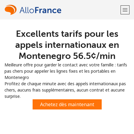
Excellents tarifs pour les
Bienvenue!
appels internationaux en
Vous avez déjà un compte?
Connectez-vous →
Montenegro ⁦56.5¢⁩/min
Meilleure offre pour garder le contact avec votre famille : tarifs
S'enregistrer avec
pas chers pour appeler les lignes fixes et les portables en
Montenegro
Profitez de chaque minute avec des appels internationaux pas
chers, aucuns frais supplémentaires, aucun contrat et aucune
surprise.
ou
Achetez dès maintenant