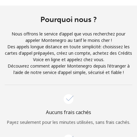
Conditions générales.
Pourquoi nous ?
S'inscrire
Nous offrons le service d'appel que vous recherchez pour
appeler Montenegro au tarif le moins cher !
Des appels longue distance en toute simplicité: choisissez les
cartes d'appel prépayées, créez un compte, achetez des Crédits
Bonjour!
Voice en ligne et appelez chez vous.
Découvrez comment appeler Montenegro depuis l'étranger à
l'aide de notre service d'appel simple, sécurisé et fiable !
Identifiez-vous ou
INSCRIVEZ-VOUS →
Aucuns frais cachés
Rappel du mot de passe →
Payez seulement pour les minutes utilisées, sans frais cachés.