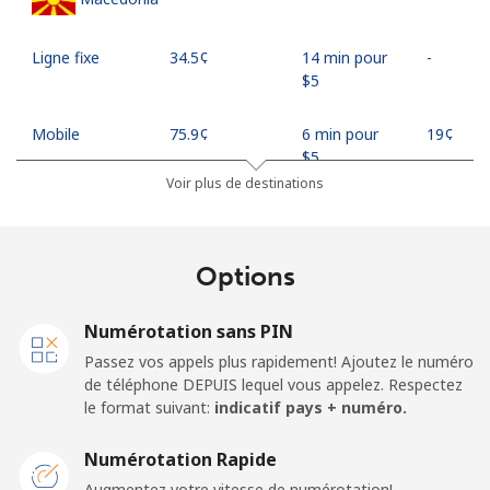
Ligne fixe
⁦34.5¢⁩
14 min pour
-
⁦$5⁩
Mobile
⁦75.9¢⁩
6 min pour
⁦19¢⁩
⁦$5⁩
Voir plus de destinations
Madagascar
Options
Ligne fixe
⁦119.5¢⁩
4 min pour
-
⁦$5⁩
Numérotation sans PIN
Mobile
⁦128.5¢⁩
3 min pour
-
Passez vos appels plus rapidement! Ajoutez le numéro
⁦$5⁩
de téléphone DEPUIS lequel vous appelez. Respectez
le format suivant:
indicatif pays + numéro.
Malawi
Numérotation Rapide
Ligne fixe
⁦84.5¢⁩
5 min pour
-
Augmentez votre vitesse de numérotation!