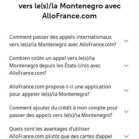
Mobile
⁦158.9¢⁩
3 min pour
-
vers le(s)/la Montenegro avec
⁦$5⁩
AlloFrance.com
Mali
Comment passer des appels internationaux
Ligne fixe
⁦73.5¢⁩
6 min pour
-
vers le(s)/la Montenegro avec AlloFrance.com?
⁦$5⁩
Combien coûte un appel vers le(s)/la
Mobile
⁦78.5¢⁩
6 min pour
⁦25¢⁩
Montenegro depuis les États-Unis avec
⁦$5⁩
AlloFrance.com?
AlloFrance.com propose-t-il une application
Malta
pour appeler le(s)/la Montenegro?
Ligne fixe
⁦53.5¢⁩
9 min pour
-
Comment ajouter du crédit à mon compte pour
⁦$5⁩
passer des appels vers le(s)/la Montenegro?
Mobile
⁦84.9¢⁩
5 min pour
⁦12¢⁩
Quels sont les avantages d’utiliser
⁦$5⁩
AlloFrance.com plutôt que des cartes d’appel