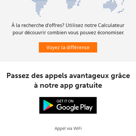
Mobile
⁦42.5¢⁩
11 min pour
-
⁦$5⁩
À la recherche d'offres? Utilisez notre Calculateur
Mauritania
pour découvrir combien vous pouvez économiser.
Ligne fixe
⁦126.5¢⁩
3 min pour
-
Voyez la différence
⁦$5⁩
Mobile
⁦129.9¢⁩
3 min pour
-
⁦$5⁩
Passez des appels avantageux grâce
à notre app gratuite
Mauritius
Ligne fixe
⁦10.9¢⁩
45 min pour
-
⁦$5⁩
Mobile
⁦10.5¢⁩
47 min pour
⁦45¢⁩
Appel via WiFi
⁦$5⁩