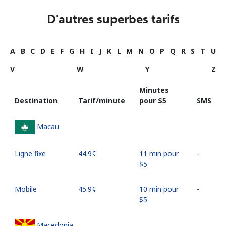
D'autres superbes tarifs
A
B
C
D
E
F
G
H
I
J
K
L
M
N
O
P
Q
R
S
T
U
V
W
Y
Z
Minutes
Destination
Tarif/minute
pour ⁦$5⁩
SMS
Macau
Ligne fixe
⁦44.9¢⁩
11 min pour
-
⁦$5⁩
Mobile
⁦45.9¢⁩
10 min pour
-
⁦$5⁩
Macedonia