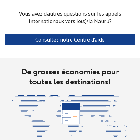
North Korea
Vous avez d’autres questions sur les appels
internationaux vers le(s)/la Nauru?
All country
⁦73.9¢⁩
6 min pour ⁦$5⁩
-
Consultez notre Centre d’aide
Norway
Ligne fixe
⁦1.5¢⁩
333 min pour
-
⁦$5⁩
De grosses économies pour
Mobile
⁦1.6¢⁩
312 min pour
⁦8¢⁩
toutes les destinations!
⁦$5⁩