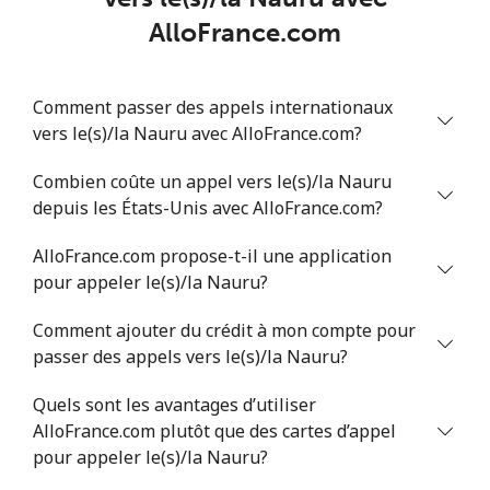
Ligne fixe
⁦53.9¢⁩
9 min pour ⁦$5⁩
-
AlloFrance.com
Mobile
⁦47.9¢⁩
10 min pour ⁦$5⁩
⁦32¢⁩
Comment passer des appels internationaux
Nigeria
vers le(s)/la Nauru avec AlloFrance.com?
Ligne fixe
Combien coûte un appel vers le(s)/la Nauru
⁦21.5¢⁩
23 min pour ⁦$5⁩
-
depuis les États-Unis avec AlloFrance.com?
Mobile
⁦16.5¢⁩
30 min pour ⁦$5⁩
⁦35¢⁩
AlloFrance.com propose-t-il une application
pour appeler le(s)/la Nauru?
Niue
Comment ajouter du crédit à mon compte pour
All country
⁦205.9¢⁩
2 min pour ⁦$5⁩
-
passer des appels vers le(s)/la Nauru?
Quels sont les avantages d’utiliser
Norfolk Island
AlloFrance.com plutôt que des cartes d’appel
pour appeler le(s)/la Nauru?
All country
⁦200.9¢⁩
2 min pour ⁦$5⁩
-