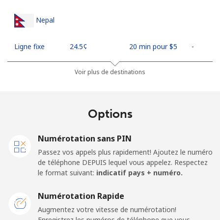
Nepal
Ligne fixe
⁦24.5¢⁩
20 min pour ⁦$5⁩
-
Mobile
⁦26.9¢⁩
18 min pour ⁦$5⁩
-
Voir plus de destinations
Netherlands
Options
Ligne fixe
⁦1.5¢⁩
333 min pour
-
⁦$5⁩
Numérotation sans PIN
Passez vos appels plus rapidement! Ajoutez le numéro
Mobile
⁦22.5¢⁩
22 min pour ⁦$5⁩
⁦13¢⁩
de téléphone DEPUIS lequel vous appelez. Respectez
le format suivant:
indicatif pays + numéro.
New Caledonia
Numérotation Rapide
Ligne fixe
⁦45.5¢⁩
10 min pour ⁦$5⁩
-
Augmentez votre vitesse de numérotation!
Enregistrez les numéros de téléphone que vous