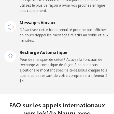
utilisez le plus de façon à avoir vos proches en ligne
Mobile
⁦48.9¢⁩
10 min pour ⁦$5⁩
⁦11¢⁩
plus rapidement.
New Zealand
Messages Vocaux
Désactivez cette fonctionnalité pour ne pas afficher
Ligne fixe
⁦2.6¢⁩
192 min pour
-
en cours d’appel les messages relatifs au solde et aux
⁦$5⁩
minutes.
Mobile
⁦6.9¢⁩
72 min pour ⁦$5⁩
⁦12¢⁩
Recharge Automatique
Peur de manquer de crédit? Activez la fonction de
Nicaragua
Recharge Automatique de façon à ce que nous
ajoutions le montant spécifié ci-dessous chaque fois
que le solde restant de votre compte sera inférieur à
Ligne fixe
⁦19.5¢⁩
25 min pour ⁦$5⁩
-
⁦$5⁩.
Mobile
⁦33.9¢⁩
14 min pour ⁦$5⁩
⁦27¢⁩
Niger
FAQ sur les appels internationaux
vers le(s)/la Nauru avec