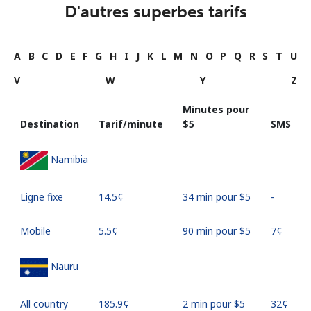
D'autres superbes tarifs
A
B
C
D
E
F
G
H
I
J
K
L
M
N
O
P
Q
R
S
T
U
V
W
Y
Z
Minutes pour
Destination
Tarif/minute
⁦$5⁩
SMS
Namibia
Ligne fixe
⁦14.5¢⁩
34 min pour ⁦$5⁩
-
Mobile
⁦5.5¢⁩
90 min pour ⁦$5⁩
⁦7¢⁩
Nauru
All country
⁦185.9¢⁩
2 min pour ⁦$5⁩
⁦32¢⁩