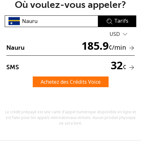
Où voulez-vous appeler?
Tarifs
USD
185.9
¢
/min
Nauru
Aucun mot de passe créé
8 caractères minimum
32
¢
SMS
Une lettre majuscule et une lettre minuscule
Un numéro
Un caractère spécial
Achetez des Crédits Voice
Le crédit prépayé est une carte d'appel numérique disponible en ligne et
est faite pour les appels internationaux virtuels. Aucun produit physique
ne sera livré.
Restez en contact pour obtenir nos meilleures offres.
En créant un compte sur ce site, j'accepte les présentes