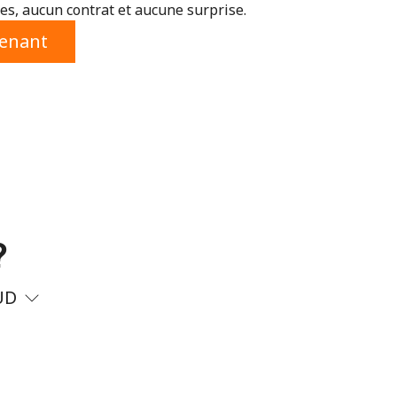
s, aucun contrat et aucune surprise.
tenant
?
UD