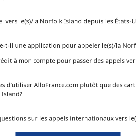
⁦75.5c⁩
6 min pour ⁦$5⁩
⁦66.5c⁩
7 min pour ⁦$5⁩
vers le(s)/la Norfolk Island depuis les États-U
t-il une application pour appeler le(s)/la Norf
⁦29.9c⁩
16 min pour ⁦$5⁩
dit à mon compte pour passer des appels vers 
⁦22.9c⁩
21 min pour ⁦$5⁩
s d’utiliser AlloFrance.com plutôt que des car
 Island?
⁦305.9c⁩
1 min pour ⁦$5⁩
uestions sur les appels internationaux vers le(
⁦298.5c⁩
1 min pour ⁦$5⁩