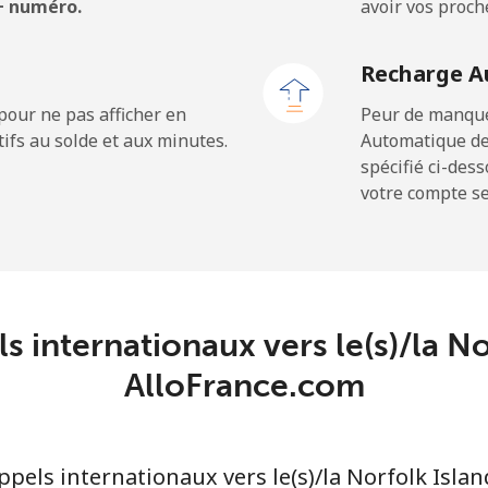
 + numéro.
avoir vos proch
⁦67.9c⁩
7 min pour ⁦$5⁩
Recharge A
pour ne pas afficher en
Peur de manquer
ifs au solde et aux minutes.
Automatique de
⁦3.5c⁩
142 min pour ⁦$5⁩
spécifié ci-des
votre compte ser
⁦9.9c⁩
50 min pour ⁦$5⁩
⁦26.9c⁩
18 min pour ⁦$5⁩
s internationaux vers le(s)/la N
⁦49.9c⁩
AlloFrance.com
10 min pour ⁦$5⁩
els internationaux vers le(s)/la Norfolk Islan