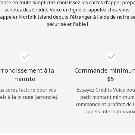
ance en toute simplicité: choisissez les cartes d'appel prép
achetez des Crédits Voice en ligne et appelez chez vous.
Bonjour!
peler Norfolk Island depuis l'étranger à l'aide de notre se
sécurisé et fiable !
Identifiez-vous ou
INSCRIVEZ-VOUS →
rrondissement à la
Commande minimu
minute
⁦$5⁩
us serez facturé pour vos
Essayez Crédits Voice pou
Rappel du mot de passe →
els à la minute (arrondie).
petit montant minimum
commande et profitez de 
appels internationaux
Login