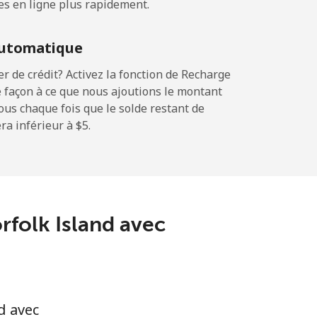
es en ligne plus rapidement.
⁦17c⁩
utomatique
 de crédit? Activez la fonction de Recharge
 façon à ce que nous ajoutions le montant
-
sous chaque fois que le solde restant de
a inférieur à ⁦$5⁩.
⁦19c⁩
-
orfolk Island avec
⁦42c⁩
d avec