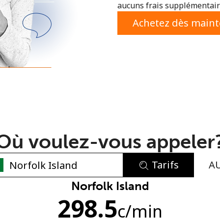
aucuns frais supplémentaire
ou
Achetez dès main
Où voulez-vous appeler
Tarifs
A
Aucun mot de passe créé
Norfolk Island
298.5
8 caractères minimum
c
/min
Une lettre majuscule et une lettre minuscule