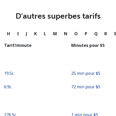
ou
Continue avec
D'autres superbes tarifs
G
H
I
J
K
L
M
N
O
P
Q
R
Tarif/minute
Minutes pour ⁦$5⁩
⁦19.5c⁩
25 min pour ⁦$5⁩
⁦6.9c⁩
72 min pour ⁦$5⁩
⁦276.5c⁩
1 min pour ⁦$5⁩