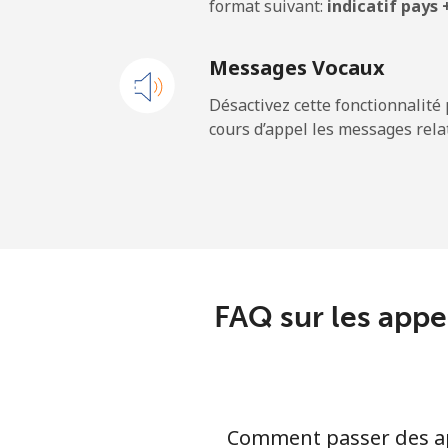
format suivant:
indicatif pays
Mobile
Messages Vocaux
New Zealand
Désactivez cette fonctionnalité 
cours d’appel les messages relat
Ligne fixe
Mobile
Nicaragua
Ligne fixe
FAQ sur les appel
Mobile
Niger
Comment passer des app