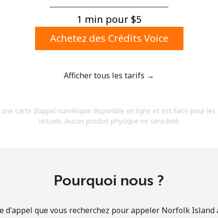
Un numéro
Un caractère spécial
1 min pour ⁦$5⁩
Achetez des Crédits Voice
Afficher tous les tarifs →
Restez en contact pour obtenir nos meilleures
 une carte d'appel numérique disponible en ligne et est faite pour les
offres.
virtuels. Aucun produit physique ne sera livré.
En créant un compte sur ce site, j'accepte les
présentes
Conditions générales.
S'inscrire
Pourquoi nous ?
e d'appel que vous recherchez pour appeler Norfolk Island a