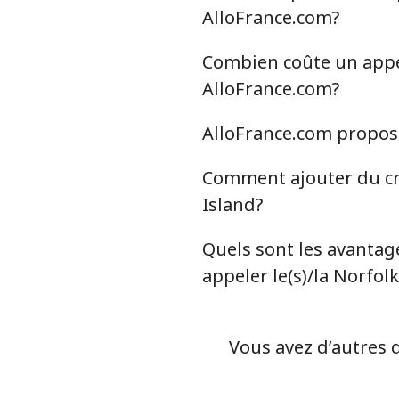
Ligne fixe
AlloFrance.com?
Mobile
Combien coûte un appel 
AlloFrance.com?
Nigeria
AlloFrance.com propose-
Ligne fixe
Comment ajouter du cré
Mobile
Island?
Niue
Quels sont les avantage
appeler le(s)/la Norfolk
All country
Norfolk Island
Vous avez d’autres q
All country