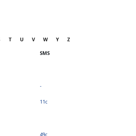
S
T
U
V
W
Y
Z
SMS
-
⁦11c⁩
⁦49c⁩