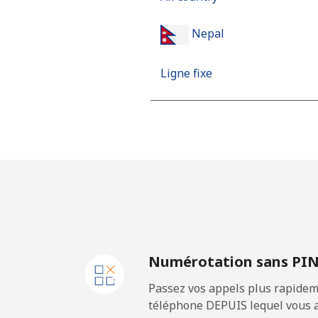
Nepal
Ligne fixe
Mobile
Netherlands
Ligne fixe
Mobile
Numérotation sans PI
New Caledonia
Passez vos appels plus rapidem
Ligne fixe
téléphone DEPUIS lequel vous a