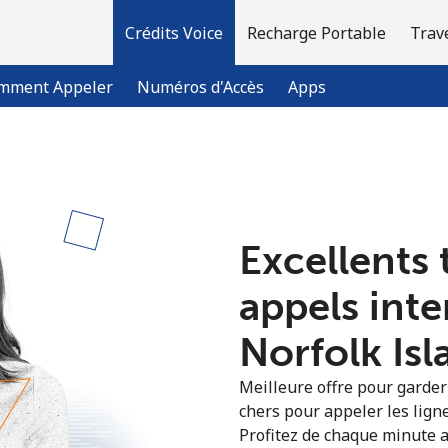
Crédits Voice
Recharge Portable
Trav
mment Appeler
Numéros d'Accès
Apps
Bienvenue!
Excellents 
Vous avez déjà un compte?
Connectez-vous →
appels int
S'enregistrer avec
Norfolk Isl
Meilleure offre pour garder l
chers pour appeler les ligne
Profitez de chaque minute a