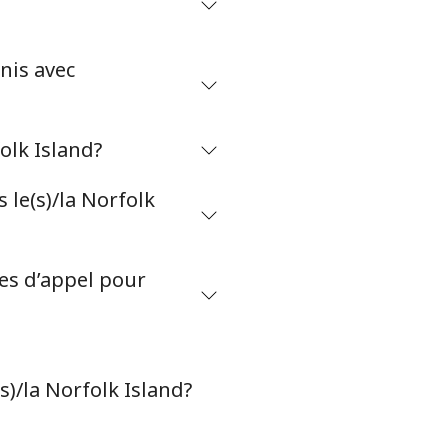
-
⁦49c⁩
nis avec
olk Island?
-
le(s)/la Norfolk
⁦55c⁩
tes d’appel pour
-
s)/la Norfolk Island?
-