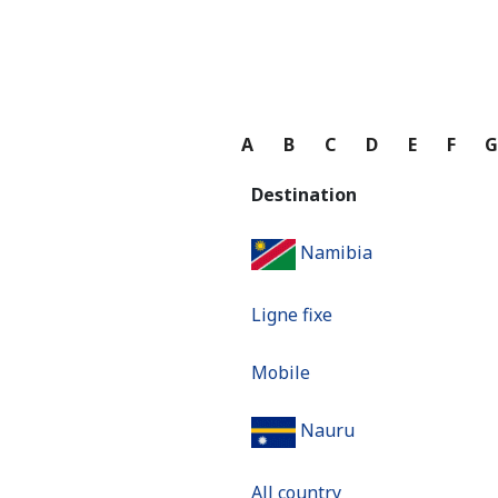
A
B
C
D
E
F
Destination
Namibia
Ligne fixe
Mobile
Nauru
All country