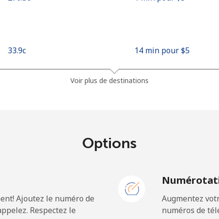
⁦33.9c⁩
14 min pour ⁦$5⁩
⁦35.5c⁩
14 min pour ⁦$5⁩
Voir plus de destinations
⁦1.9c⁩
263 min pour ⁦$5⁩
Options
⁦30.9c⁩
16 min pour ⁦$5⁩
N
Numérotati
ent! Ajoutez le numéro de
Augmentez votre
⁦62.9c⁩
7 min pour ⁦$5⁩
ppelez. Respectez le
numéros de télé