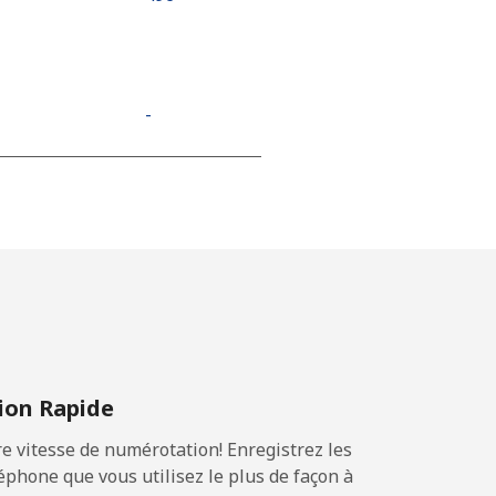
-
-
-
⁦21c⁩
on Rapide
 vitesse de numérotation! Enregistrez les
-
phone que vous utilisez le plus de façon à