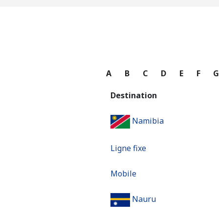
A
B
C
D
E
F
Destination
Namibia
Ligne fixe
Mobile
Nauru