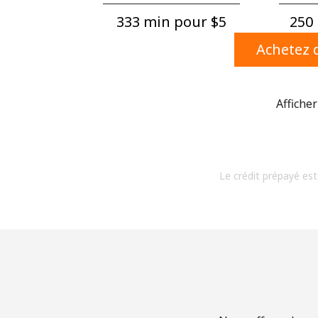
333 min pour ⁦$5⁩
250 
Achetez d
Afficher
Le crédit prépayé est