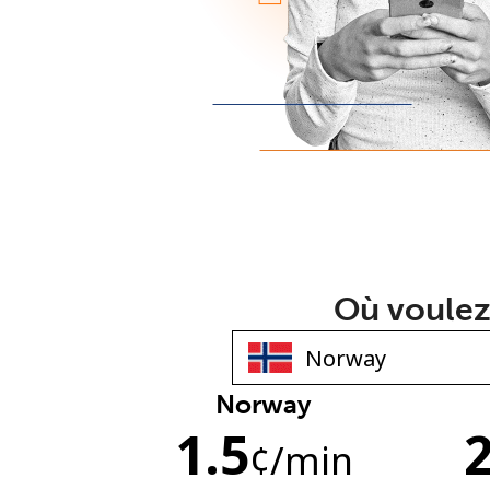
Où voulez
Norway
1.5
¢
/min