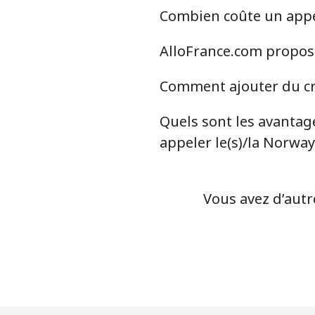
Combien coûte un appel
Ligne fixe
AlloFrance.com propose
Mobile
Comment ajouter du cré
Nigeria
Quels sont les avantage
Ligne fixe
appeler le(s)/la Norway
Mobile
Vous avez d’autr
Niue
All country
Norfolk Island