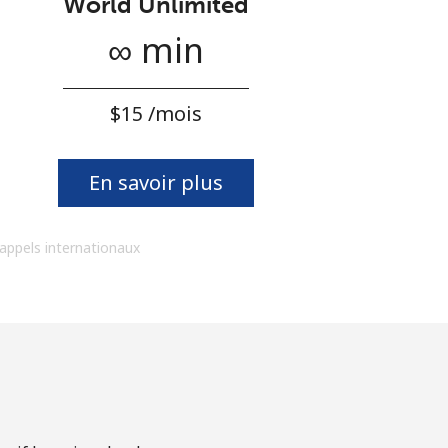
World Unlimited
∞ min
⁦$15⁩ /mois
En savoir plus
 appels internationaux