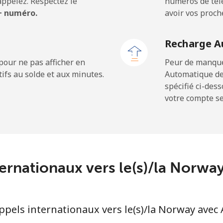
ppelez. Respectez le
numéros de télé
 + numéro.
avoir vos proch
⁦66.9¢⁩
7 min pour ⁦$5⁩
Recharge A
pour ne pas afficher en
Peur de manquer
ifs au solde et aux minutes.
Automatique de
⁦3.5¢⁩
142 min pour ⁦$5⁩
spécifié ci-des
votre compte ser
⁦9.9¢⁩
50 min pour ⁦$5⁩
⁦26.5¢⁩
18 min pour ⁦$5⁩
ternationaux vers le(s)/la Norw
⁦48.9¢⁩
10 min pour ⁦$5⁩
els internationaux vers le(s)/la Norway avec 