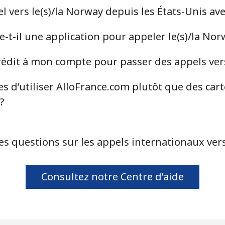
 vers le(s)/la Norway depuis les États-Unis av
⁦73.9¢⁩
6 min pour ⁦$5⁩
-t-il une application pour appeler le(s)/la Nor
⁦65.5¢⁩
7 min pour ⁦$5⁩
dit à mon compte pour passer des appels vers
s d’utiliser AlloFrance.com plutôt que des car
⁦29.5¢⁩
16 min pour ⁦$5⁩
?
⁦22.5¢⁩
22 min pour ⁦$5⁩
es questions sur les appels internationaux vers
⁦299.9¢⁩
1 min pour ⁦$5⁩
Consultez notre Centre d’aide