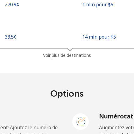
⁦270.9¢⁩
1 min pour ⁦$5⁩
⁦33.5¢⁩
14 min pour ⁦$5⁩
⁦34.9¢⁩
14 min pour ⁦$5⁩
Voir plus de destinations
⁦1.9¢⁩
263 min pour ⁦$5⁩
Options
⁦30.5¢⁩
16 min pour ⁦$5⁩
N
Numérotati
ent! Ajoutez le numéro de
Augmentez votre
⁦61.9¢⁩
8 min pour ⁦$5⁩