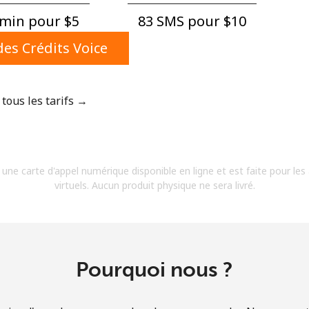
Un numéro
min pour ⁦$5⁩
83 SMS pour ⁦$10⁩
Un caractère spécial
es Crédits Voice
 tous les tarifs →
Restez en contact pour obtenir nos meilleures
offres.
 une carte d'appel numérique disponible en ligne et est faite pour les
En créant un compte sur ce site, j'accepte les
virtuels. Aucun produit physique ne sera livré.
présentes
Conditions générales.
S'inscrire
Pourquoi nous ?