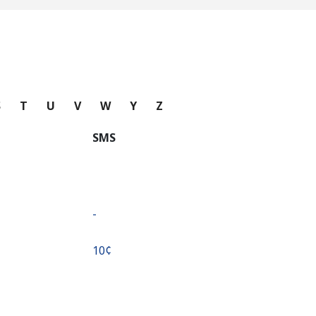
S
T
U
V
W
Y
Z
SMS
-
⁦10¢⁩