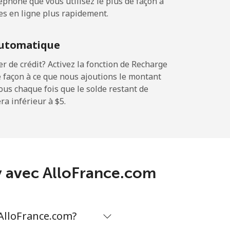
phone que vous utilisez le plus de façon à
es en ligne plus rapidement.
⁦15¢⁩
utomatique
 de crédit? Activez la fonction de Recharge
 façon à ce que nous ajoutions le montant
-
sous chaque fois que le solde restant de
a inférieur à ⁦$5⁩.
⁦18¢⁩
-
ay avec AlloFrance.com
⁦39¢⁩
AlloFrance.com?