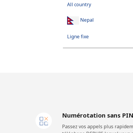
All country
Nepal
Ligne fixe
Mobile
Netherlands
Ligne fixe
Mobile
Numérotation sans PI
New Caledonia
Passez vos appels plus rapidem
Ligne fixe