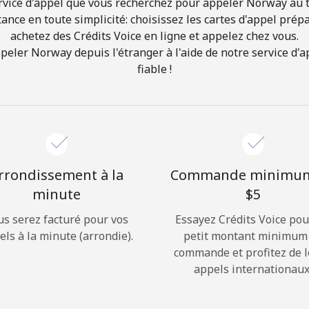
rvice d'appel que vous recherchez pour appeler Norway au ta
ance en toute simplicité: choisissez les cartes d'appel prép
achetez des Crédits Voice en ligne et appelez chez vous.
Bonjour!
ler Norway depuis l'étranger à l'aide de notre service d'ap
fiable !
Identifiez-vous ou
INSCRIVEZ-VOUS →
rrondissement à la
Commande minimu
minute
⁦$5⁩
Rappel du mot de passe →
us serez facturé pour vos
Essayez Crédits Voice pou
els à la minute (arrondie).
petit montant minimum
commande et profitez de 
Login
appels internationaux