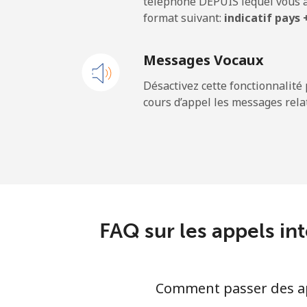
téléphone DEPUIS lequel vous a
format suivant:
indicatif pays
Mobile
Messages Vocaux
New Zealand
Désactivez cette fonctionnalité 
cours d’appel les messages relat
Ligne fixe
Mobile
Nicaragua
Ligne fixe
FAQ sur les appels in
Mobile
Comment passer des app
Niger