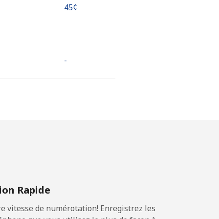
⁦45¢⁩
-
-
-
⁦19¢⁩
on Rapide
 vitesse de numérotation! Enregistrez les
-