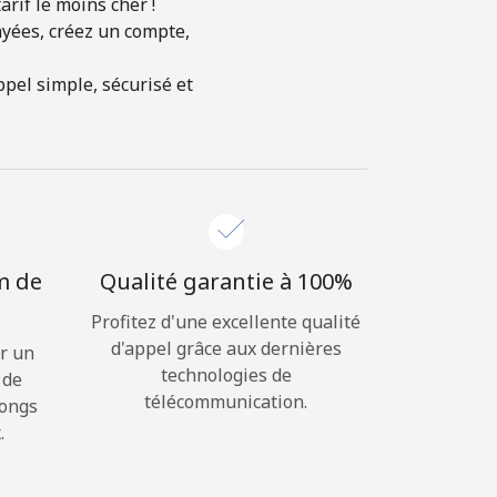
rif le moins cher !
ayées, créez un compte,
pel simple, sécurisé et
m de
Qualité garantie à 100%
Profitez d'une excellente qualité
d'appel grâce aux dernières
r un
technologies de
 de
télécommunication.
longs
.