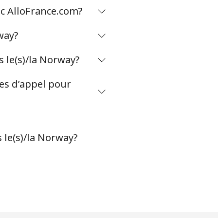
ec AlloFrance.com?
-
way?
⁦45¢⁩
 le(s)/la Norway?
tes d’appel pour
-
⁦50¢⁩
 le(s)/la Norway?
-