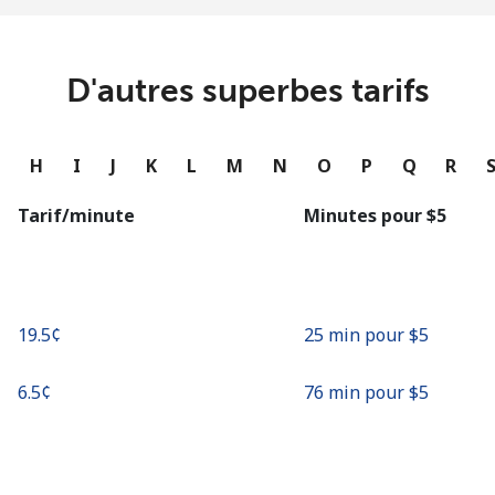
ou
Continue avec
D'autres superbes tarifs
G
H
I
J
K
L
M
N
O
P
Q
R
Tarif/minute
Minutes pour ⁦$5⁩
⁦19.5¢⁩
25 min pour ⁦$5⁩
⁦6.5¢⁩
76 min pour ⁦$5⁩