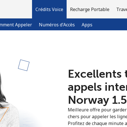
Crédits Voice
Recharge Portable
Trav
mment Appeler
Numéros d'Accès
Apps
Bienvenue!
Excellents 
Vous avez déjà un compte?
Connectez-vous →
appels int
S'enregistrer avec
Norway ⁦1.5
Meilleure offre pour garder l
chers pour appeler les lign
Profitez de chaque minute a