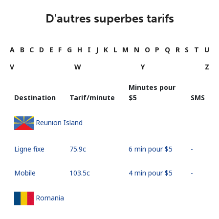
D'autres superbes tarifs
A
B
C
D
E
F
G
H
I
J
K
L
M
N
O
P
Q
R
S
T
U
V
W
Y
Z
Minutes pour
Destination
Tarif/minute
⁦$5⁩
SMS
Reunion Island
Ligne fixe
⁦75.9c⁩
6 min pour ⁦$5⁩
-
Mobile
⁦103.5c⁩
4 min pour ⁦$5⁩
-
Romania