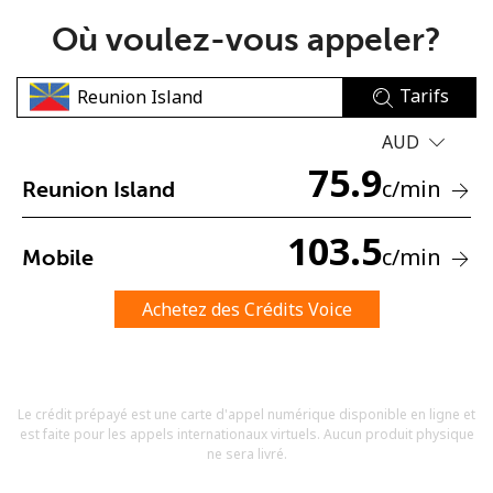
Où voulez-vous appeler?
Tarifs
AUD
75.9
Aucun mot de passe créé
c
/min
Reunion Island
8 caractères minimum
Une lettre majuscule et une lettre minuscule
103.5
c
/min
Mobile
Un numéro
Un caractère spécial
Achetez des Crédits Voice
Le crédit prépayé est une carte d'appel numérique disponible en ligne et
est faite pour les appels internationaux virtuels. Aucun produit physique
Restez en contact pour obtenir nos meilleures offres.
ne sera livré.
En créant un compte sur ce site, j'accepte les présentes