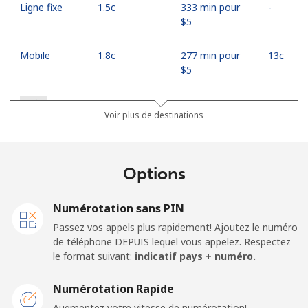
Ligne fixe
⁦1.5c⁩
333 min pour
-
⁦$5⁩
Mobile
⁦1.8c⁩
277 min pour
⁦13c⁩
⁦$5⁩
Russia
Voir plus de destinations
Ligne fixe
⁦26.5c⁩
18 min pour ⁦$5⁩
-
Options
Mobile
⁦47.5c⁩
10 min pour ⁦$5⁩
-
Numérotation sans PIN
Rwanda
Passez vos appels plus rapidement! Ajoutez le numéro
de téléphone DEPUIS lequel vous appelez. Respectez
Ligne fixe
⁦59.5c⁩
8 min pour ⁦$5⁩
-
le format suivant:
indicatif pays + numéro.
Mobile
⁦47.5c⁩
10 min pour ⁦$5⁩
-
Numérotation Rapide
Augmentez votre vitesse de numérotation!