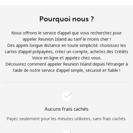
Conditions générales.
Pourquoi nous ?
S'inscrire
Nous offrons le service d'appel que vous recherchez pour
appeler Reunion Island au tarif le moins cher !
Des appels longue distance en toute simplicité: choisissez les
cartes d'appel prépayées, créez un compte, achetez des Crédits
Bonjour!
Voice en ligne et appelez chez vous.
Découvrez comment appeler Reunion Island depuis l'étranger à
l'aide de notre service d'appel simple, sécurisé et fiable !
Identifiez-vous ou
INSCRIVEZ-VOUS →
Aucuns frais cachés
Rappel du mot de passe →
Payez seulement pour les minutes utilisées, sans frais cachés.