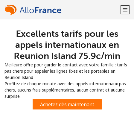
Excellents tarifs pour les
Bienvenue!
appels internationaux en
Vous avez déjà un compte?
Connectez-vous →
Reunion Island ⁦75.9c⁩/min
Meilleure offre pour garder le contact avec votre famille : tarifs
S'enregistrer avec
pas chers pour appeler les lignes fixes et les portables en
Reunion Island
Profitez de chaque minute avec des appels internationaux pas
chers, aucuns frais supplémentaires, aucun contrat et aucune
surprise.
ou
Achetez dès maintenant