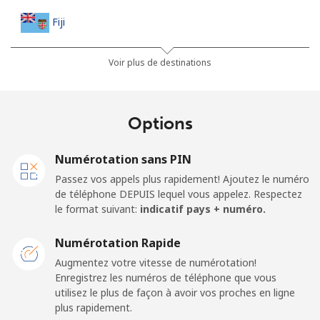
Fiji
Ligne fixe
⁦37.9¢⁩
13 min pour ⁦$5⁩
-
Voir plus de destinations
Mobile
⁦37.5¢⁩
13 min pour ⁦$5⁩
⁦17¢⁩
Options
Finland
Numérotation sans PIN
Ligne fixe
⁦35.5¢⁩
14 min pour ⁦$5⁩
-
Passez vos appels plus rapidement! Ajoutez le numéro
de téléphone DEPUIS lequel vous appelez. Respectez
Mobile
⁦34.5¢⁩
14 min pour ⁦$5⁩
⁦11¢⁩
le format suivant:
indicatif pays + numéro.
France
Numérotation Rapide
Augmentez votre vitesse de numérotation!
Enregistrez les numéros de téléphone que vous
Ligne fixe
⁦1¢⁩
500 min pour
-
utilisez le plus de façon à avoir vos proches en ligne
⁦$5⁩
plus rapidement.