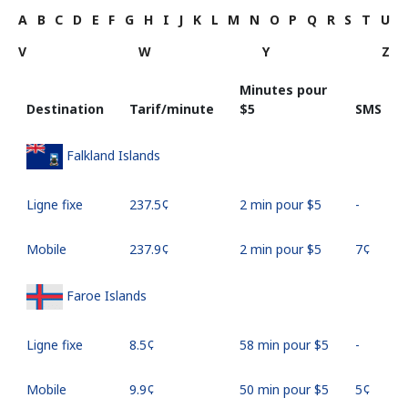
A
B
C
D
E
F
G
H
I
J
K
L
M
N
O
P
Q
R
S
T
U
V
W
Y
Z
Minutes pour
Destination
Tarif/minute
⁦$5⁩
SMS
Falkland Islands
Ligne fixe
⁦237.5¢⁩
2 min pour ⁦$5⁩
-
Mobile
⁦237.9¢⁩
2 min pour ⁦$5⁩
⁦7¢⁩
Faroe Islands
Ligne fixe
⁦8.5¢⁩
58 min pour ⁦$5⁩
-
Mobile
⁦9.9¢⁩
50 min pour ⁦$5⁩
⁦5¢⁩