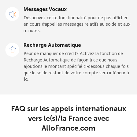
Mobile
⁦4.9¢⁩
102 min pour
-
Messages Vocaux
⁦$5⁩
Désactivez cette fonctionnalité pour ne pas afficher
en cours d’appel les messages relatifs au solde et aux
French Guiana
minutes.
Ligne fixe
⁦4.9¢⁩
102 min pour
-
Recharge Automatique
⁦$5⁩
Peur de manquer de crédit? Activez la fonction de
Recharge Automatique de façon à ce que nous
Mobile
⁦30.9¢⁩
16 min pour ⁦$5⁩
-
ajoutions le montant spécifié ci-dessous chaque fois
que le solde restant de votre compte sera inférieur à
⁦$5⁩.
French Polynesia
Ligne fixe
⁦33.9¢⁩
14 min pour ⁦$5⁩
-
FAQ sur les appels internationaux
Mobile
⁦33.9¢⁩
14 min pour ⁦$5⁩
⁦11¢⁩
vers le(s)/la France avec
AlloFrance.com