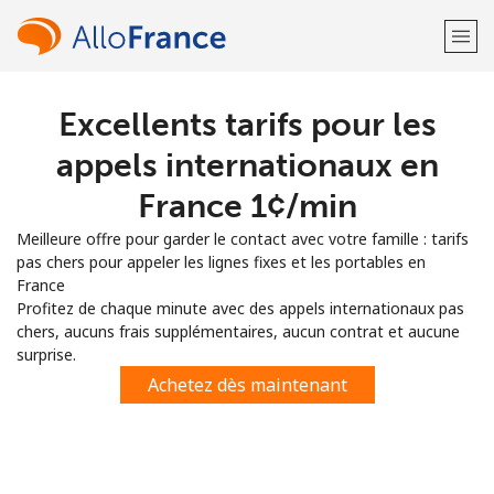
Excellents tarifs pour les
Bienvenue!
appels internationaux en
Vous avez déjà un compte?
Connectez-vous →
France ⁦1¢⁩/min
Meilleure offre pour garder le contact avec votre famille : tarifs
S'enregistrer avec
pas chers pour appeler les lignes fixes et les portables en
France
Profitez de chaque minute avec des appels internationaux pas
chers, aucuns frais supplémentaires, aucun contrat et aucune
surprise.
ou
Achetez dès maintenant