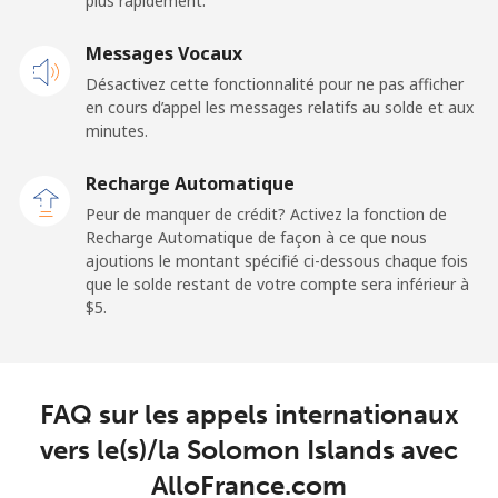
plus rapidement.
Mobile
⁦31.9¢⁩
15 min pour ⁦$5⁩
-
Messages Vocaux
Sao Tome And Principe
Désactivez cette fonctionnalité pour ne pas afficher
en cours d’appel les messages relatifs au solde et aux
All country
⁦313.5¢⁩
1 min pour ⁦$5⁩
-
minutes.
Recharge Automatique
Saudi Arabia
Peur de manquer de crédit? Activez la fonction de
Recharge Automatique de façon à ce que nous
Ligne fixe
⁦20.5¢⁩
24 min pour ⁦$5⁩
-
ajoutions le montant spécifié ci-dessous chaque fois
que le solde restant de votre compte sera inférieur à
Mobile
⁦31.5¢⁩
15 min pour ⁦$5⁩
-
⁦$5⁩.
Senegal
FAQ sur les appels internationaux
Ligne fixe
⁦63.9¢⁩
7 min pour ⁦$5⁩
-
vers le(s)/la Solomon Islands avec
Mobile
⁦55.5¢⁩
9 min pour ⁦$5⁩
⁦39¢⁩
AlloFrance.com