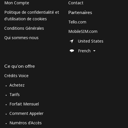
Mon Compte
Contact
Spain
Politique de confidentialité et
Partenaires
d'utilisation de cookies
Tello.com
Ligne fixe
⁦1.5¢⁩
333 min pour
-
Conditions Générales
MobileSIM.com
⁦$5⁩
Qui sommes-nous
United States
Mobile
⁦1.7¢⁩
294 min pour
⁦10¢⁩
French
⁦$5⁩
Ce qu'on offre
Sri Lanka
Crédits Voice
Ligne fixe
⁦38.9¢⁩
12 min pour ⁦$5⁩
-
Achetez
Tarifs
Mobile
⁦33.5¢⁩
14 min pour ⁦$5⁩
-
Forfait Mensuel
St Helena
Comment Appeler
Numéros d'Accès
All country
⁦412.9¢⁩
1 min pour ⁦$5⁩
-