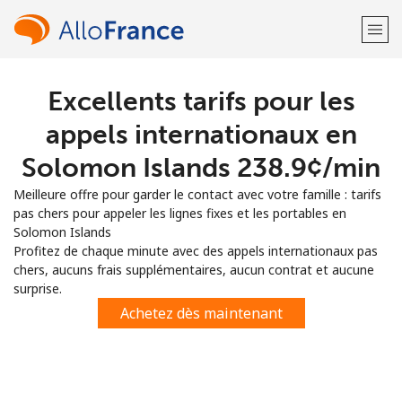
Excellents tarifs pour les
Bienvenue!
appels internationaux en
Vous avez déjà un compte?
Connectez-vous →
Solomon Islands ⁦238.9¢⁩/min
Meilleure offre pour garder le contact avec votre famille : tarifs
S'enregistrer avec
pas chers pour appeler les lignes fixes et les portables en
Solomon Islands
Profitez de chaque minute avec des appels internationaux pas
chers, aucuns frais supplémentaires, aucun contrat et aucune
surprise.
ou
Achetez dès maintenant