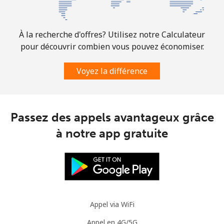
Mobile
⁦4.9¢⁩
102 min pour
⁦13¢⁩
⁦$5⁩
À la recherche d'offres? Utilisez notre Calculateur
Slovenia
pour découvrir combien vous pouvez économiser.
Voyez la différence
Ligne fixe
⁦49.5¢⁩
10 min pour ⁦$5⁩
-
Mobile
⁦75.9¢⁩
6 min pour ⁦$5⁩
-
Passez des appels avantageux grâce
Solomon Islands
à notre app gratuite
All country
⁦238.9¢⁩
2 min pour ⁦$5⁩
-
Somalia
Ligne fixe
⁦83.5¢⁩
5 min pour ⁦$5⁩
-
Appel via WiFi
Appel en 4G/5G