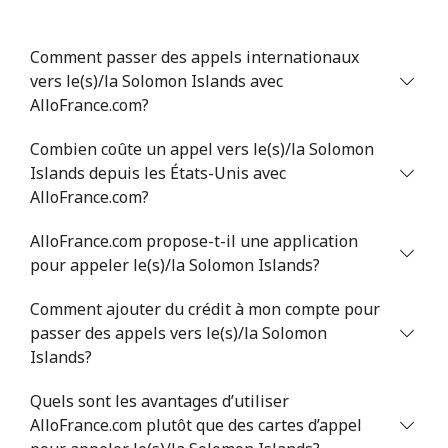
Serbia
Comment passer des appels internationaux
vers le(s)/la Solomon Islands avec
Ligne fixe
⁦33.5¢⁩
14 min pour ⁦$5⁩
-
AlloFrance.com?
Mobile
⁦80.5¢⁩
6 min pour ⁦$5⁩
-
Combien coûte un appel vers le(s)/la Solomon
Islands depuis les États-Unis avec
Seychelles
AlloFrance.com?
Ligne fixe
⁦130.5¢⁩
3 min pour ⁦$5⁩
-
AlloFrance.com propose-t-il une application
pour appeler le(s)/la Solomon Islands?
Mobile
⁦126.9¢⁩
3 min pour ⁦$5⁩
-
Comment ajouter du crédit à mon compte pour
passer des appels vers le(s)/la Solomon
Sierra Leone
Islands?
Mobile
⁦90.5¢⁩
5 min pour ⁦$5⁩
-
Quels sont les avantages d’utiliser
AlloFrance.com plutôt que des cartes d’appel
Singapore