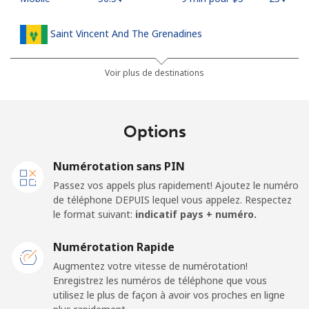
Saint Vincent And The Grenadines
Ligne fixe
⁦41.5¢⁩
12 min pour ⁦$5⁩
-
Voir plus de destinations
Mobile
⁦45.9¢⁩
10 min pour ⁦$5⁩
-
Options
Samoa
Numérotation sans PIN
Ligne fixe
⁦185.9¢⁩
2 min pour ⁦$5⁩
-
Passez vos appels plus rapidement! Ajoutez le numéro
de téléphone DEPUIS lequel vous appelez. Respectez
Mobile
⁦195.5¢⁩
2 min pour ⁦$5⁩
⁦36¢⁩
le format suivant:
indicatif pays + numéro.
San Marino
Numérotation Rapide
Augmentez votre vitesse de numérotation!
Enregistrez les numéros de téléphone que vous
Ligne fixe
⁦32.9¢⁩
15 min pour ⁦$5⁩
-
utilisez le plus de façon à avoir vos proches en ligne