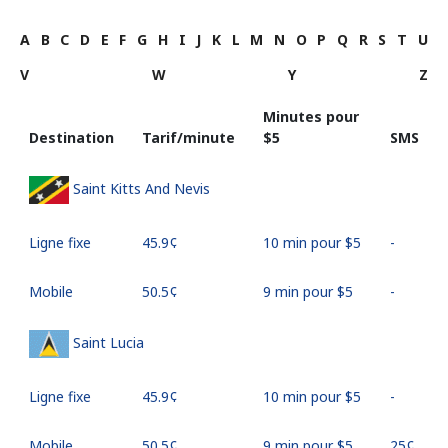
A
B
C
D
E
F
G
H
I
J
K
L
M
N
O
P
Q
R
S
T
U
V
W
Y
Z
Minutes pour
Destination
Tarif/minute
⁦$5⁩
SMS
Saint Kitts And Nevis
Ligne fixe
⁦45.9¢⁩
10 min pour ⁦$5⁩
-
Mobile
⁦50.5¢⁩
9 min pour ⁦$5⁩
-
Saint Lucia
Ligne fixe
⁦45.9¢⁩
10 min pour ⁦$5⁩
-
Mobile
⁦50.5¢⁩
9 min pour ⁦$5⁩
⁦25¢⁩