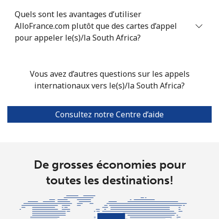
Sierra Leone
Quels sont les avantages d’utiliser
AlloFrance.com plutôt que des cartes d’appel
Mobile
⁦61.9¢⁩
8 min pour ⁦$5⁩
-
pour appeler le(s)/la South Africa?
Singapore
Vous avez d’autres questions sur les appels
Ligne fixe
⁦1.9¢⁩
263 min pour
-
internationaux vers le(s)/la South Africa?
⁦$5⁩
Consultez notre Centre d’aide
Mobile
⁦1.9¢⁩
263 min pour
-
⁦$5⁩
Sint Maarten
De grosses économies pour
toutes les destinations!
Ligne fixe
⁦24.9¢⁩
20 min pour ⁦$5⁩
-
Mobile
⁦24.9¢⁩
20 min pour ⁦$5⁩
-