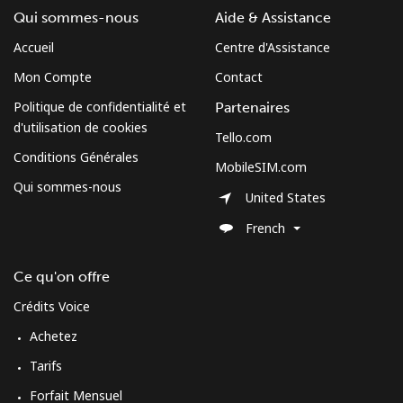
Mobile
⁦3.5¢⁩
142 min pour
⁦7¢⁩
Qui sommes-nous
Aide & Assistance
⁦$5⁩
Accueil
Centre d'Assistance
South Sudan
Mon Compte
Contact
Politique de confidentialité et
Partenaires
Mobile
⁦70.5¢⁩
7 min pour ⁦$5⁩
-
d'utilisation de cookies
Tello.com
Conditions Générales
MobileSIM.com
Spain
Qui sommes-nous
United States
Ligne fixe
⁦1.5¢⁩
333 min pour
-
French
⁦$5⁩
Ce qu'on offre
Mobile
⁦1.5¢⁩
333 min pour
⁦7¢⁩
⁦$5⁩
Crédits Voice
Achetez
Sri Lanka
Tarifs
Ligne fixe
⁦28.5¢⁩
17 min pour ⁦$5⁩
-
Forfait Mensuel