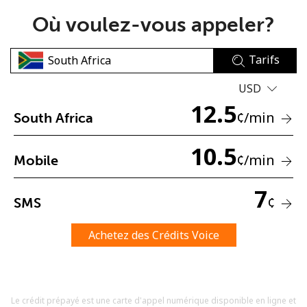
Où voulez-vous appeler?
Tarifs
USD
12.5
Aucun mot de passe créé
¢
/min
South Africa
8 caractères minimum
Une lettre majuscule et une lettre minuscule
10.5
¢
/min
Mobile
Un numéro
Un caractère spécial
7
¢
SMS
Achetez des Crédits Voice
Restez en contact pour obtenir nos meilleures offres.
Le crédit prépayé est une carte d'appel numérique disponible en ligne et
En créant un compte sur ce site, j'accepte les présentes