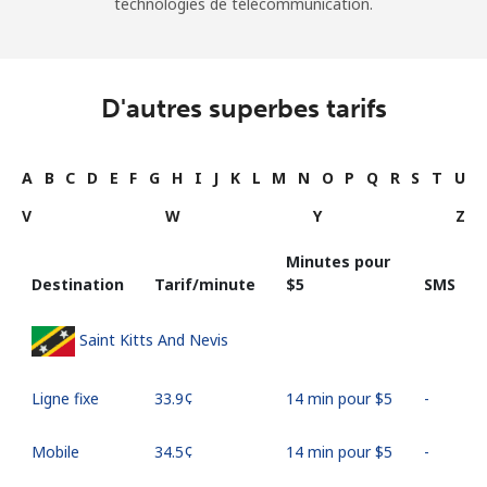
technologies de télécommunication.
D'autres superbes tarifs
A
B
C
D
E
F
G
H
I
J
K
L
M
N
O
P
Q
R
S
T
U
V
W
Y
Z
Minutes pour
Destination
Tarif/minute
⁦$5⁩
SMS
Saint Kitts And Nevis
Ligne fixe
⁦33.9¢⁩
14 min pour ⁦$5⁩
-
Mobile
⁦34.5¢⁩
14 min pour ⁦$5⁩
-