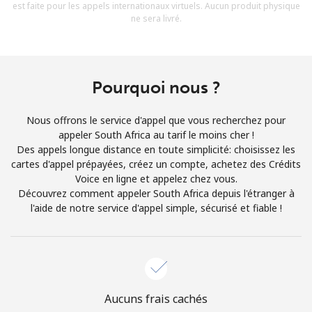
est faite pour les appels internationaux virtuels. Aucun produit physique
Conditions générales.
ne sera livré.
S'inscrire
Pourquoi nous ?
Nous offrons le service d'appel que vous recherchez pour
Bonjour!
appeler South Africa au tarif le moins cher !
Des appels longue distance en toute simplicité: choisissez les
cartes d'appel prépayées, créez un compte, achetez des Crédits
Identifiez-vous ou
INSCRIVEZ-VOUS →
Voice en ligne et appelez chez vous.
Découvrez comment appeler South Africa depuis l'étranger à
l'aide de notre service d'appel simple, sécurisé et fiable !
Rappel du mot de passe →
Aucuns frais cachés