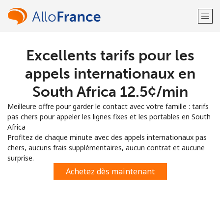
Excellents tarifs pour les
Bienvenue!
appels internationaux en
Vous avez déjà un compte?
Connectez-vous →
South Africa ⁦12.5¢⁩/min
Meilleure offre pour garder le contact avec votre famille : tarifs
S'enregistrer avec
pas chers pour appeler les lignes fixes et les portables en South
Africa
Profitez de chaque minute avec des appels internationaux pas
chers, aucuns frais supplémentaires, aucun contrat et aucune
surprise.
ou
Achetez dès maintenant