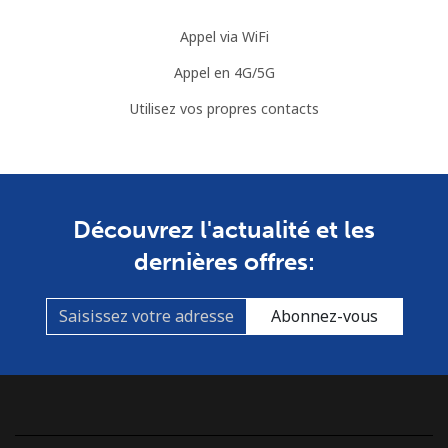
Somalia
Appel via WiFi
Appel en 4G/5G
Ligne fixe
⁦57.5¢⁩
8 min pour ⁦$5⁩
-
Utilisez vos propres contacts
Mobile
⁦53.9¢⁩
9 min pour ⁦$5⁩
-
South Africa
Découvrez l'actualité et les
Ligne fixe
⁦12.5¢⁩
40 min pour ⁦$5⁩
-
dernières offres:
Mobile
⁦10.5¢⁩
47 min pour ⁦$5⁩
⁦7¢⁩
Abonnez-vous
South Korea
Ligne fixe
⁦4.9¢⁩
102 min pour
-
⁦$5⁩