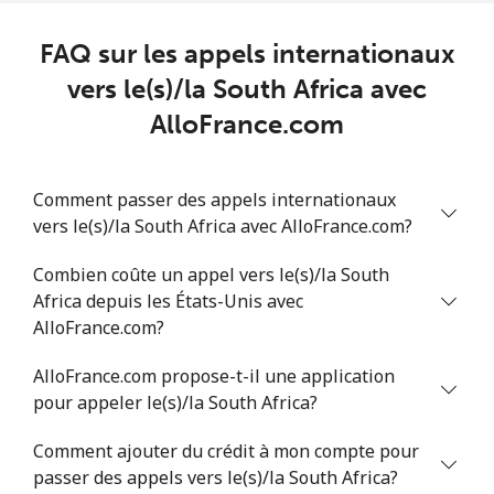
FAQ sur les appels internationaux
Ligne fixe
⁦46.9¢⁩
10 min pour ⁦$5⁩
-
vers le(s)/la South Africa avec
Mobile
⁦40.9¢⁩
12 min pour ⁦$5⁩
⁦27¢⁩
AlloFrance.com
Serbia
Comment passer des appels internationaux
vers le(s)/la South Africa avec AlloFrance.com?
Ligne fixe
⁦24.5¢⁩
20 min pour ⁦$5⁩
-
Combien coûte un appel vers le(s)/la South
Mobile
⁦55.5¢⁩
9 min pour ⁦$5⁩
-
Africa depuis les États-Unis avec
AlloFrance.com?
Seychelles
AlloFrance.com propose-t-il une application
Ligne fixe
⁦89.5¢⁩
5 min pour ⁦$5⁩
-
pour appeler le(s)/la South Africa?
Comment ajouter du crédit à mon compte pour
Mobile
⁦87.5¢⁩
5 min pour ⁦$5⁩
-
passer des appels vers le(s)/la South Africa?