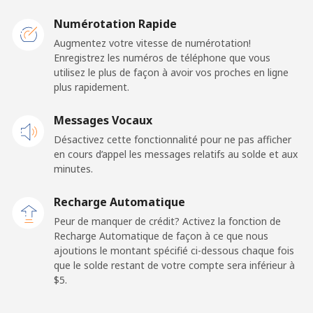
San Marino
Numérotation Rapide
Augmentez votre vitesse de numérotation!
Enregistrez les numéros de téléphone que vous
Ligne fixe
⁦24.5¢⁩
20 min pour ⁦$5⁩
-
utilisez le plus de façon à avoir vos proches en ligne
plus rapidement.
Mobile
⁦23.5¢⁩
21 min pour ⁦$5⁩
-
Messages Vocaux
Sao Tome And Principe
Désactivez cette fonctionnalité pour ne pas afficher
en cours d’appel les messages relatifs au solde et aux
All country
⁦214.9¢⁩
2 min pour ⁦$5⁩
-
minutes.
Recharge Automatique
Saudi Arabia
Peur de manquer de crédit? Activez la fonction de
Recharge Automatique de façon à ce que nous
Ligne fixe
⁦14.9¢⁩
33 min pour ⁦$5⁩
-
ajoutions le montant spécifié ci-dessous chaque fois
que le solde restant de votre compte sera inférieur à
Mobile
⁦22.9¢⁩
21 min pour ⁦$5⁩
-
⁦$5⁩.
Senegal