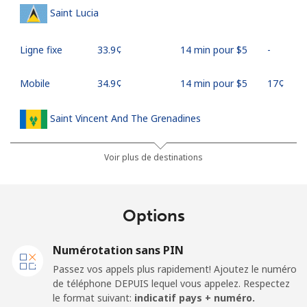
Saint Lucia
Ligne fixe
⁦33.9¢⁩
14 min pour ⁦$5⁩
-
Mobile
⁦34.9¢⁩
14 min pour ⁦$5⁩
⁦17¢⁩
Saint Vincent And The Grenadines
Ligne fixe
⁦30.5¢⁩
16 min pour ⁦$5⁩
-
Voir plus de destinations
Mobile
⁦33.9¢⁩
14 min pour ⁦$5⁩
-
Options
Samoa
Numérotation sans PIN
Ligne fixe
⁦127.5¢⁩
3 min pour ⁦$5⁩
-
Passez vos appels plus rapidement! Ajoutez le numéro
de téléphone DEPUIS lequel vous appelez. Respectez
Mobile
⁦133.9¢⁩
3 min pour ⁦$5⁩
⁦25¢⁩
le format suivant:
indicatif pays + numéro.