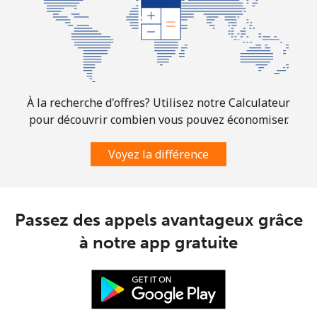
Slovakia
Ligne fixe
⁦1.5¢⁩
333 min pour
-
⁦$5⁩
Mobile
⁦3.5¢⁩
142 min pour
⁦9¢⁩
À la recherche d'offres? Utilisez notre Calculateur
⁦$5⁩
pour découvrir combien vous pouvez économiser.
Slovenia
Voyez la différence
Ligne fixe
⁦34.5¢⁩
14 min pour ⁦$5⁩
-
Passez des appels avantageux grâce
Mobile
⁦55.5¢⁩
9 min pour ⁦$5⁩
-
à notre app gratuite
Solomon Islands
All country
⁦163.9¢⁩
3 min pour ⁦$5⁩
-