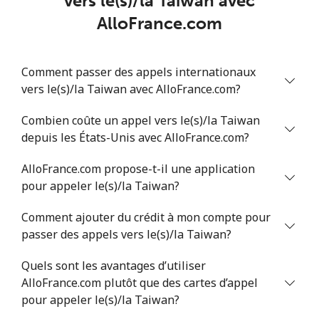
vers le(s)/la Taiwan avec
AlloFrance.com
Ligne fixe
⁦5.9p⁩
84 min pour ⁦£5⁩
-
Mobile
⁦18.5p⁩
27 min pour ⁦£5⁩
-
Comment passer des appels internationaux
vers le(s)/la Taiwan avec AlloFrance.com?
Tunisia
Combien coûte un appel vers le(s)/la Taiwan
Ligne fixe
⁦80.9p⁩
6 min pour ⁦£5⁩
-
depuis les États-Unis avec AlloFrance.com?
AlloFrance.com propose-t-il une application
Mobile
⁦79.9p⁩
6 min pour ⁦£5⁩
-
pour appeler le(s)/la Taiwan?
Turkey
Comment ajouter du crédit à mon compte pour
passer des appels vers le(s)/la Taiwan?
Ligne fixe
⁦3.9p⁩
128 min pour
-
⁦£5⁩
Quels sont les avantages d’utiliser
AlloFrance.com plutôt que des cartes d’appel
Mobile
⁦24.5p⁩
20 min pour ⁦£5⁩
⁦4p⁩
pour appeler le(s)/la Taiwan?