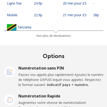
Ligne fixe
⁦24.9p⁩
20 min pour ⁦£5⁩
-
Mobile
⁦22.9p⁩
21 min pour ⁦£5⁩
⁦28p⁩
Tanzania
Voir plus de destinations
Ligne fixe
⁦29.9p⁩
16 min pour ⁦£5⁩
-
Mobile
⁦23.9p⁩
20 min pour ⁦£5⁩
-
Options
Thailand
Numérotation sans PIN
Passez vos appels plus rapidement! Ajoutez le numéro
Ligne fixe
⁦3.5p⁩
142 min pour
-
de téléphone DEPUIS lequel vous appelez. Respectez
⁦£5⁩
le format suivant:
indicatif pays + numéro.
Mobile
⁦3.5p⁩
142 min pour
⁦4p⁩
Numérotation Rapide
⁦£5⁩
Augmentez votre vitesse de numérotation!