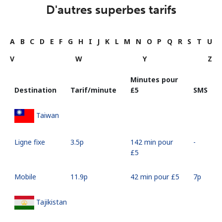
D'autres superbes tarifs
A
B
C
D
E
F
G
H
I
J
K
L
M
N
O
P
Q
R
S
T
U
V
W
Y
Z
Minutes pour
Destination
Tarif/minute
⁦£5⁩
SMS
Taiwan
Ligne fixe
⁦3.5p⁩
142 min pour
-
⁦£5⁩
Mobile
⁦11.9p⁩
42 min pour ⁦£5⁩
⁦7p⁩
Tajikistan