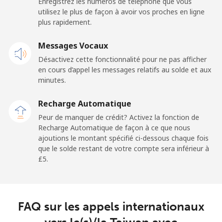
Enregistrez les numéros de téléphone que vous
Togo
utilisez le plus de façon à avoir vos proches en ligne
plus rapidement.
Ligne fixe
⁦32.9p⁩
15 min pour ⁦£5⁩
-
Messages Vocaux
Mobile
⁦29.9p⁩
16 min pour ⁦£5⁩
⁦5p⁩
Désactivez cette fonctionnalité pour ne pas afficher
en cours d’appel les messages relatifs au solde et aux
minutes.
Tokelau
Recharge Automatique
All country
⁦167.9p⁩
2 min pour ⁦£5⁩
-
Peur de manquer de crédit? Activez la fonction de
Recharge Automatique de façon à ce que nous
Tonga
ajoutions le montant spécifié ci-dessous chaque fois
que le solde restant de votre compte sera inférieur à
⁦£5⁩.
Ligne fixe
⁦99.5p⁩
5 min pour ⁦£5⁩
-
Mobile
⁦100.5p⁩
4 min pour ⁦£5⁩
⁦4p⁩
FAQ sur les appels internationaux
Trinidad And Tobago