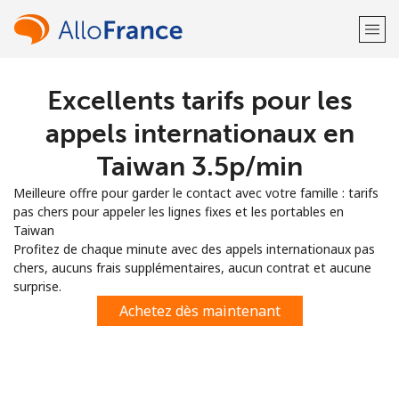
Excellents tarifs pour les
Bienvenue!
appels internationaux en
Vous avez déjà un compte?
Connectez-vous →
Taiwan ⁦3.5p⁩/min
Meilleure offre pour garder le contact avec votre famille : tarifs
S'enregistrer avec
pas chers pour appeler les lignes fixes et les portables en
Taiwan
Profitez de chaque minute avec des appels internationaux pas
chers, aucuns frais supplémentaires, aucun contrat et aucune
surprise.
ou
Achetez dès maintenant