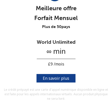
Conditions générales.
Meilleure offre
Forfait Mensuel
S'inscrire
Plus de 50pays
World Unlimited
Bonjour!
∞ min
Identifiez-vous ou
INSCRIVEZ-VOUS →
⁦£9⁩ /mois
En savoir plus
Le crédit prépayé est une carte d'appel numérique disponible en ligne et
est faite pour les appels internationaux virtuels. Aucun produit physique
Rappel du mot de passe →
ne sera livré.