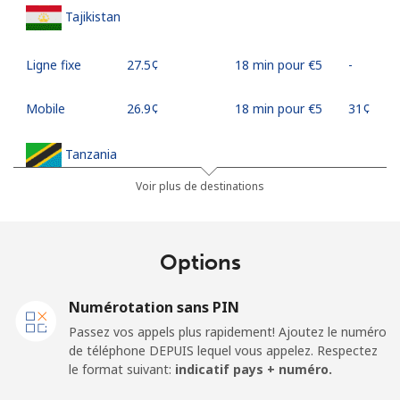
Tajikistan
Ligne fixe
⁦27.5¢⁩
18 min pour ⁦€5⁩
-
Mobile
⁦26.9¢⁩
18 min pour ⁦€5⁩
⁦31¢⁩
Tanzania
Voir plus de destinations
Ligne fixe
⁦32.9¢⁩
15 min pour ⁦€5⁩
-
Mobile
⁦26.5¢⁩
18 min pour ⁦€5⁩
-
Options
Thailand
Numérotation sans PIN
Passez vos appels plus rapidement! Ajoutez le numéro
Ligne fixe
⁦3.9¢⁩
128 min pour
-
de téléphone DEPUIS lequel vous appelez. Respectez
⁦€5⁩
le format suivant:
indicatif pays + numéro.