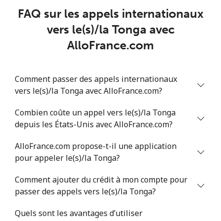
FAQ sur les appels internationaux
Trinidad And Tobago
vers le(s)/la Tonga avec
AlloFrance.com
Ligne fixe
⁦6.9¢⁩
72 min pour ⁦€5⁩
-
Mobile
⁦20.5¢⁩
24 min pour ⁦€5⁩
-
Comment passer des appels internationaux
vers le(s)/la Tonga avec AlloFrance.com?
Tunisia
Combien coûte un appel vers le(s)/la Tonga
Ligne fixe
⁦94.5¢⁩
5 min pour ⁦€5⁩
-
depuis les États-Unis avec AlloFrance.com?
AlloFrance.com propose-t-il une application
Mobile
⁦93.9¢⁩
5 min pour ⁦€5⁩
-
pour appeler le(s)/la Tonga?
Turkey
Comment ajouter du crédit à mon compte pour
passer des appels vers le(s)/la Tonga?
Ligne fixe
⁦4.5¢⁩
111 min pour
-
⁦€5⁩
Quels sont les avantages d’utiliser