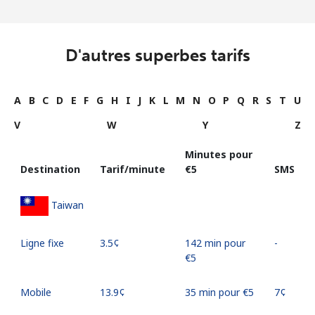
D'autres superbes tarifs
A
B
C
D
E
F
G
H
I
J
K
L
M
N
O
P
Q
R
S
T
U
V
W
Y
Z
Minutes pour
Destination
Tarif/minute
⁦€5⁩
SMS
Taiwan
Ligne fixe
⁦3.5¢⁩
142 min pour
-
⁦€5⁩
Mobile
⁦13.9¢⁩
35 min pour ⁦€5⁩
⁦7¢⁩