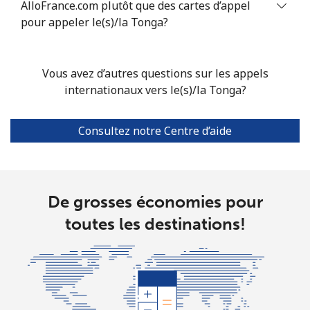
AlloFrance.com plutôt que des cartes d’appel
Mobile
⁦27.5¢⁩
18 min pour ⁦€5⁩
⁦5¢⁩
pour appeler le(s)/la Tonga?
Turkmenistan
Vous avez d’autres questions sur les appels
Ligne fixe
internationaux vers le(s)/la Tonga?
⁦26.9¢⁩
18 min pour ⁦€5⁩
-
Mobile
⁦32.9¢⁩
15 min pour ⁦€5⁩
⁦16¢⁩
Consultez notre Centre d’aide
Turks And Caicos Islands
Ligne fixe
⁦28.9¢⁩
17 min pour ⁦€5⁩
-
De grosses économies pour
toutes les destinations!
Mobile
⁦32.5¢⁩
15 min pour ⁦€5⁩
-
Tuvalu
All country
⁦194.5¢⁩
2 min pour ⁦€5⁩
-