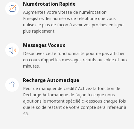
Mobile
⁦3.9¢⁩
128 min pour
⁦5¢⁩
Numérotation Rapide
⁦€5⁩
Augmentez votre vitesse de numérotation!
Enregistrez les numéros de téléphone que vous
Togo
utilisez le plus de façon à avoir vos proches en ligne
plus rapidement.
Ligne fixe
⁦38.5¢⁩
12 min pour ⁦€5⁩
-
Messages Vocaux
Mobile
⁦33.5¢⁩
14 min pour ⁦€5⁩
⁦5¢⁩
Désactivez cette fonctionnalité pour ne pas afficher
en cours d’appel les messages relatifs au solde et aux
minutes.
Tokelau
Recharge Automatique
All country
⁦196.9¢⁩
2 min pour ⁦€5⁩
-
Peur de manquer de crédit? Activez la fonction de
Recharge Automatique de façon à ce que nous
Tonga
ajoutions le montant spécifié ci-dessous chaque fois
que le solde restant de votre compte sera inférieur à
⁦€5⁩.
Ligne fixe
⁦116.5¢⁩
4 min pour ⁦€5⁩
-
Mobile
⁦117.5¢⁩
4 min pour ⁦€5⁩
⁦5¢⁩