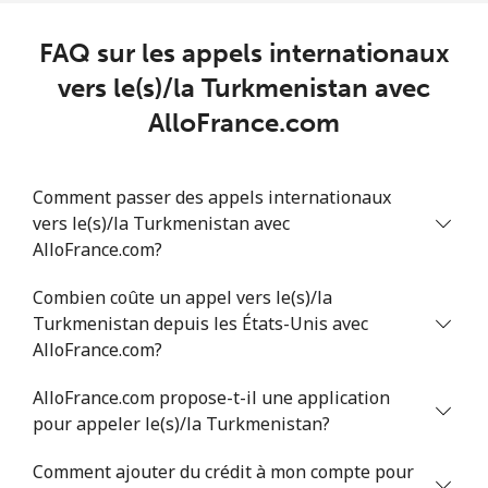
Mobile
⁦129.9¢⁩
3 min pour ⁦$5⁩
⁦5¢⁩
FAQ sur les appels internationaux
Trinidad And Tobago
vers le(s)/la Turkmenistan avec
AlloFrance.com
Ligne fixe
⁦7.9¢⁩
63 min pour ⁦$5⁩
-
Mobile
⁦22.5¢⁩
22 min pour ⁦$5⁩
-
Comment passer des appels internationaux
vers le(s)/la Turkmenistan avec
Tunisia
AlloFrance.com?
Ligne fixe
⁦104.5¢⁩
4 min pour ⁦$5⁩
-
Combien coûte un appel vers le(s)/la
Turkmenistan depuis les États-Unis avec
Mobile
⁦103.9¢⁩
4 min pour ⁦$5⁩
-
AlloFrance.com?
AlloFrance.com propose-t-il une application
Turkey
pour appeler le(s)/la Turkmenistan?
Ligne fixe
⁦4.9¢⁩
102 min pour
-
Comment ajouter du crédit à mon compte pour
⁦$5⁩