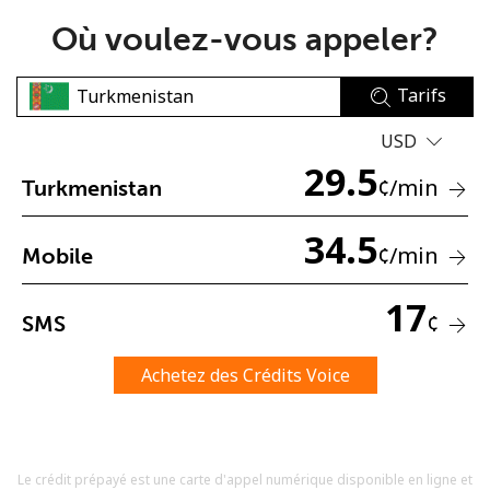
Où voulez-vous appeler?
Tarifs
USD
29.5
Aucun mot de passe créé
¢
/min
Turkmenistan
8 caractères minimum
Une lettre majuscule et une lettre minuscule
34.5
¢
/min
Mobile
Un numéro
Un caractère spécial
17
¢
SMS
Achetez des Crédits Voice
Restez en contact pour obtenir nos meilleures offres.
Le crédit prépayé est une carte d'appel numérique disponible en ligne et
En créant un compte sur ce site, j'accepte les présentes