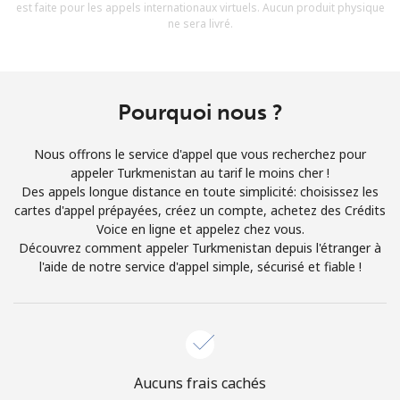
est faite pour les appels internationaux virtuels. Aucun produit physique
Conditions générales.
ne sera livré.
S'inscrire
Pourquoi nous ?
Nous offrons le service d'appel que vous recherchez pour
Bonjour!
appeler Turkmenistan au tarif le moins cher !
Des appels longue distance en toute simplicité: choisissez les
cartes d'appel prépayées, créez un compte, achetez des Crédits
Identifiez-vous ou
INSCRIVEZ-VOUS →
Voice en ligne et appelez chez vous.
Découvrez comment appeler Turkmenistan depuis l'étranger à
l'aide de notre service d'appel simple, sécurisé et fiable !
Rappel du mot de passe →
Aucuns frais cachés