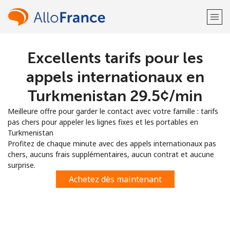
Excellents tarifs pour les
Bienvenue!
appels internationaux en
Vous avez déjà un compte?
Connectez-vous →
Turkmenistan ⁦29.5¢⁩/min
Meilleure offre pour garder le contact avec votre famille : tarifs
S'enregistrer avec
pas chers pour appeler les lignes fixes et les portables en
Turkmenistan
Profitez de chaque minute avec des appels internationaux pas
chers, aucuns frais supplémentaires, aucun contrat et aucune
surprise.
ou
Achetez dès maintenant