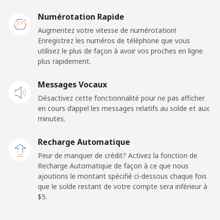
Mobile
⁦3.9¢⁩
128 min pour
⁦5¢⁩
Numérotation Rapide
⁦$5⁩
Augmentez votre vitesse de numérotation!
Enregistrez les numéros de téléphone que vous
Togo
utilisez le plus de façon à avoir vos proches en ligne
plus rapidement.
Ligne fixe
⁦42.5¢⁩
11 min pour ⁦$5⁩
-
Messages Vocaux
Mobile
⁦36.5¢⁩
13 min pour ⁦$5⁩
⁦5¢⁩
Désactivez cette fonctionnalité pour ne pas afficher
en cours d’appel les messages relatifs au solde et aux
minutes.
Tokelau
Recharge Automatique
All country
⁦217.5¢⁩
2 min pour ⁦$5⁩
-
Peur de manquer de crédit? Activez la fonction de
Recharge Automatique de façon à ce que nous
Tonga
ajoutions le montant spécifié ci-dessous chaque fois
que le solde restant de votre compte sera inférieur à
⁦$5⁩.
Ligne fixe
⁦128.5¢⁩
3 min pour ⁦$5⁩
-