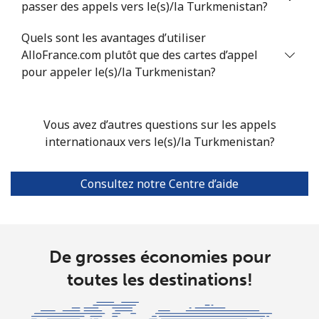
passer des appels vers le(s)/la Turkmenistan?
Mobile
⁦29.9¢⁩
16 min pour ⁦$5⁩
⁦5¢⁩
Quels sont les avantages d’utiliser
AlloFrance.com plutôt que des cartes d’appel
Turkmenistan
pour appeler le(s)/la Turkmenistan?
Ligne fixe
⁦29.5¢⁩
16 min pour ⁦$5⁩
-
Vous avez d’autres questions sur les appels
internationaux vers le(s)/la Turkmenistan?
Mobile
⁦34.5¢⁩
14 min pour ⁦$5⁩
⁦17¢⁩
Turks And Caicos Islands
Consultez notre Centre d’aide
Ligne fixe
⁦31.9¢⁩
15 min pour ⁦$5⁩
-
Mobile
⁦33.9¢⁩
14 min pour ⁦$5⁩
-
De grosses économies pour
toutes les destinations!
Tuvalu