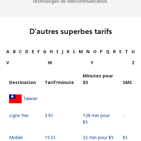
technologies de télécommunication.
D'autres superbes tarifs
A
B
C
D
E
F
G
H
I
J
K
L
M
N
O
P
Q
R
S
T
U
V
W
Y
Z
Minutes pour
Destination
Tarif/minute
⁦$5⁩
SMS
Taiwan
Ligne fixe
⁦3.9¢⁩
128 min pour
-
⁦$5⁩
Mobile
⁦15.5¢⁩
32 min pour ⁦$5⁩
⁦8¢⁩