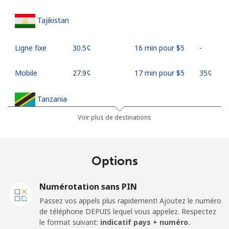
Tajikistan
Ligne fixe
⁦30.5¢⁩
16 min pour ⁦$5⁩
-
Mobile
⁦27.9¢⁩
17 min pour ⁦$5⁩
⁦35¢⁩
Tanzania
Voir plus de destinations
Ligne fixe
⁦36.5¢⁩
13 min pour ⁦$5⁩
-
Mobile
⁦28.9¢⁩
17 min pour ⁦$5⁩
-
Options
Thailand
Numérotation sans PIN
Passez vos appels plus rapidement! Ajoutez le numéro
Ligne fixe
⁦3.9¢⁩
128 min pour
-
de téléphone DEPUIS lequel vous appelez. Respectez
⁦$5⁩
le format suivant:
indicatif pays + numéro.