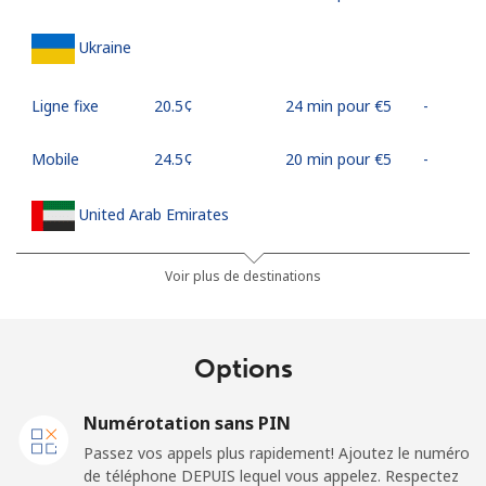
Ukraine
Ligne fixe
⁦20.5¢⁩
24 min pour ⁦€5⁩
-
Mobile
⁦24.5¢⁩
20 min pour ⁦€5⁩
-
United Arab Emirates
Ligne fixe
⁦20.9¢⁩
23 min pour ⁦€5⁩
-
Voir plus de destinations
Mobile
⁦19.5¢⁩
25 min pour ⁦€5⁩
⁦12¢⁩
Options
United Kingdom
Numérotation sans PIN
Ligne fixe
⁦1.5¢⁩
333 min pour
-
Passez vos appels plus rapidement! Ajoutez le numéro
⁦€5⁩
de téléphone DEPUIS lequel vous appelez. Respectez