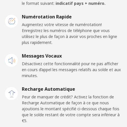
le format suivant:
indicatif pays + numéro.
Mobile
⁦2.3¢⁩
217 min pour
⁦7¢⁩
⁦€5⁩
Numérotation Rapide
Augmentez votre vitesse de numérotation!
Premium
⁦38.5¢⁩
12 min pour ⁦€5⁩
-
Enregistrez les numéros de téléphone que vous
utilisez le plus de façon à avoir vos proches en ligne
United States
plus rapidement.
Messages Vocaux
All country
⁦1.5¢⁩
333 min pour
-
⁦€5⁩
Désactivez cette fonctionnalité pour ne pas afficher
en cours d’appel les messages relatifs au solde et aux
minutes.
Uruguay
Recharge Automatique
Ligne fixe
⁦8.5¢⁩
58 min pour ⁦€5⁩
-
Peur de manquer de crédit? Activez la fonction de
Recharge Automatique de façon à ce que nous
Mobile
⁦22.5¢⁩
22 min pour ⁦€5⁩
⁦5¢⁩
ajoutions le montant spécifié ci-dessous chaque fois
que le solde restant de votre compte sera inférieur à
⁦€5⁩.
Montevideo
⁦5.9¢⁩
84 min pour ⁦€5⁩
-