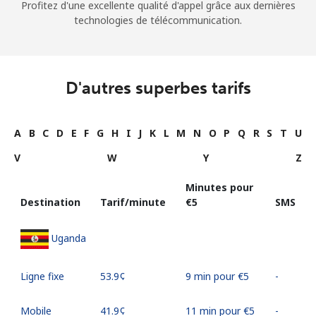
Profitez d'une excellente qualité d'appel grâce aux dernières
technologies de télécommunication.
D'autres superbes tarifs
A
B
C
D
E
F
G
H
I
J
K
L
M
N
O
P
Q
R
S
T
U
V
W
Y
Z
Minutes pour
Destination
Tarif/minute
⁦€5⁩
SMS
Uganda
Ligne fixe
⁦53.9¢⁩
9 min pour ⁦€5⁩
-
Mobile
⁦41.9¢⁩
11 min pour ⁦€5⁩
-