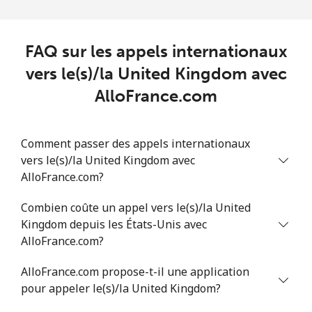
Us Virgin Islands
FAQ sur les appels internationaux
All country
⁦15.9¢⁩
31 min pour ⁦€5⁩
-
vers le(s)/la United Kingdom avec
AlloFrance.com
Uzbekistan
Ligne fixe
⁦15.5¢⁩
32 min pour ⁦€5⁩
-
Comment passer des appels internationaux
vers le(s)/la United Kingdom avec
Mobile
⁦15.5¢⁩
32 min pour ⁦€5⁩
⁦34¢⁩
AlloFrance.com?
Tashkent
⁦14.9¢⁩
33 min pour ⁦€5⁩
-
Combien coûte un appel vers le(s)/la United
Kingdom depuis les États-Unis avec
AlloFrance.com?
AlloFrance.com propose-t-il une application
pour appeler le(s)/la United Kingdom?