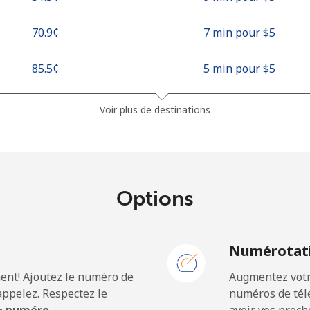
⁦70.9¢⁩
7 min pour ⁦$5⁩
⁦85.5¢⁩
5 min pour ⁦$5⁩
Voir plus de destinations
Options
N
Numérotati
ent! Ajoutez le numéro de
Augmentez votre
ppelez. Respectez le
numéros de télé