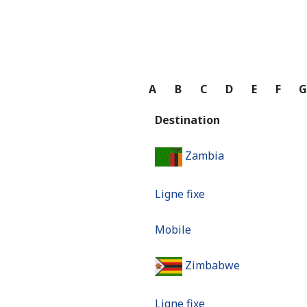
A
B
C
D
E
F
Destination
Zambia
Ligne fixe
Mobile
Zimbabwe
Ligne fixe