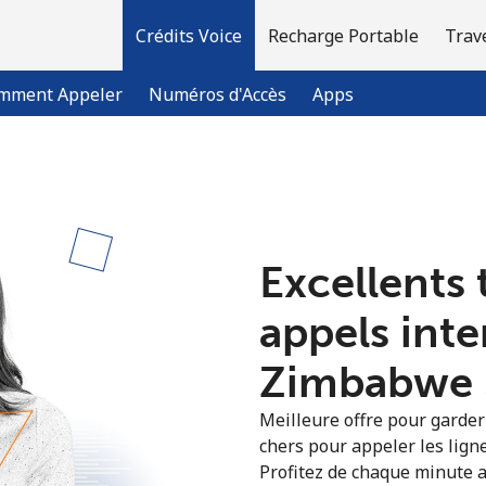
Crédits Voice
Recharge Portable
Trav
mment Appeler
Numéros d'Accès
Apps
Bienvenue!
Excellents 
Vous avez déjà un compte?
Connectez-vous →
appels int
S'enregistrer avec
Zimbabwe ⁦
Meilleure offre pour garder l
chers pour appeler les lign
Profitez de chaque minute a