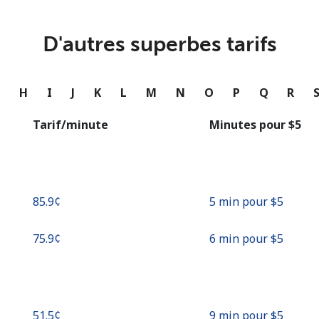
ou
Continue avec
D'autres superbes tarifs
G
H
I
J
K
L
M
N
O
P
Q
R
Tarif/minute
Minutes pour ⁦$5⁩
⁦85.9¢⁩
5 min pour ⁦$5⁩
⁦75.9¢⁩
6 min pour ⁦$5⁩
⁦51.5¢⁩
9 min pour ⁦$5⁩