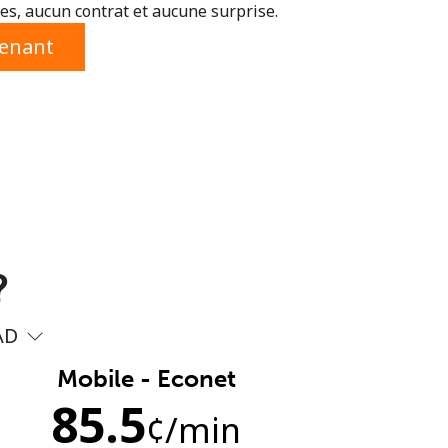
s, aucun contrat et aucune surprise.
tenant
?
AD
Mobile - Econet
85.5
¢
/min