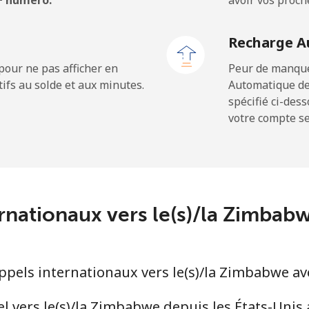
 + numéro.
avoir vos proch
Recharge A
pour ne pas afficher en
Peur de manquer
ifs au solde et aux minutes.
Automatique de
spécifié ci-des
votre compte ser
ernationaux vers le(s)/la Zimba
pels internationaux vers le(s)/la Zimbabwe av
 vers le(s)/la Zimbabwe depuis les États-Unis 