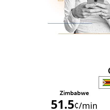
Zimbabwe
51.5
¢
/min