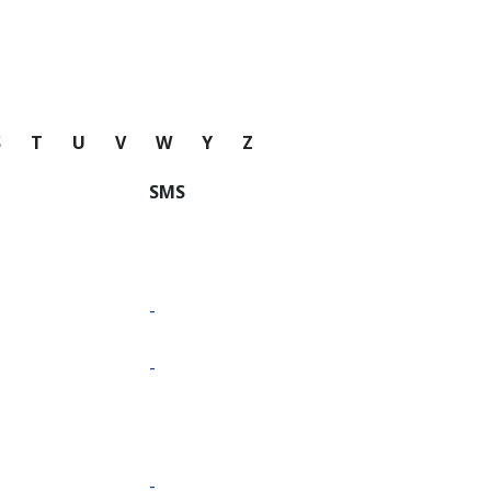
S
T
U
V
W
Y
Z
SMS
-
-
-