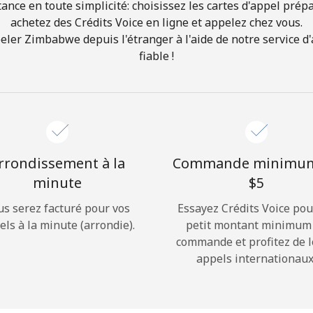
ance en toute simplicité: choisissez les cartes d'appel prép
achetez des Crédits Voice en ligne et appelez chez vous.
Bonjour!
er Zimbabwe depuis l'étranger à l'aide de notre service d'a
fiable !
Identifiez-vous ou
INSCRIVEZ-VOUS →
rrondissement à la
Commande minimu
minute
⁦$5⁩
us serez facturé pour vos
Essayez Crédits Voice pou
Rappel du mot de passe →
els à la minute (arrondie).
petit montant minimum
commande et profitez de 
appels internationaux
Login