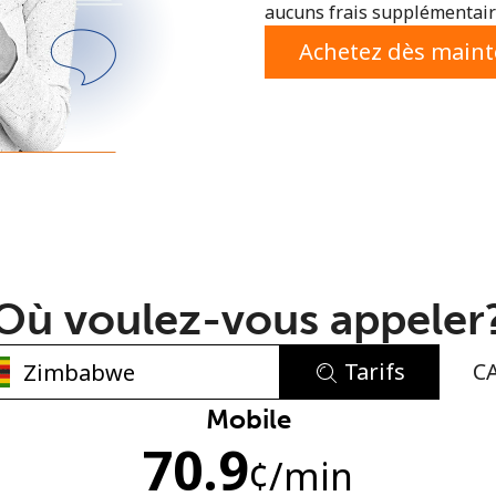
aucuns frais supplémentaire
ou
Achetez dès main
Où voulez-vous appeler
Tarifs
C
Aucun mot de passe créé
Mobile
70.9
8 caractères minimum
¢
/min
Une lettre majuscule et une lettre minuscule