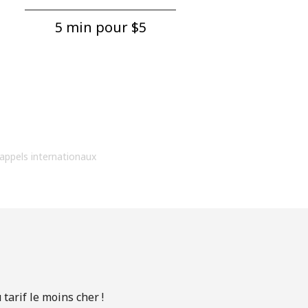
5 min pour ⁦$5⁩
 appels internationaux
arif le moins cher !