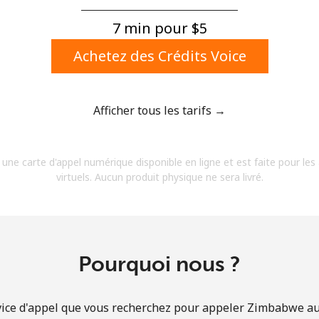
Un numéro
Un caractère spécial
7 min pour ⁦$5⁩
Achetez des Crédits Voice
Afficher tous les tarifs →
Restez en contact pour obtenir nos meilleures
 une carte d'appel numérique disponible en ligne et est faite pour les
offres.
virtuels. Aucun produit physique ne sera livré.
En créant un compte sur ce site, j'accepte les
présentes
Conditions générales.
S'inscrire
Pourquoi nous ?
vice d'appel que vous recherchez pour appeler Zimbabwe au t