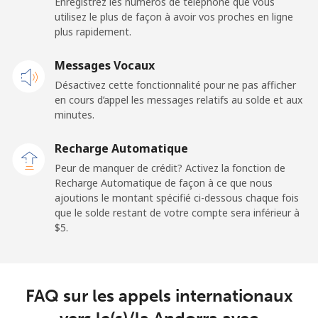
Enregistrez les numéros de téléphone que vous
Mobile
⁦29.5¢⁩
16 min pour ⁦$5⁩
-
utilisez le plus de façon à avoir vos proches en ligne
plus rapidement.
Andorra
Messages Vocaux
Ligne fixe
⁦13.9¢⁩
35 min pour ⁦$5⁩
-
Désactivez cette fonctionnalité pour ne pas afficher
en cours d’appel les messages relatifs au solde et aux
Mobile
⁦40.5¢⁩
12 min pour ⁦$5⁩
⁦15¢⁩
minutes.
Recharge Automatique
Angola
Peur de manquer de crédit? Activez la fonction de
Recharge Automatique de façon à ce que nous
Ligne fixe
⁦53.9¢⁩
9 min pour ⁦$5⁩
-
ajoutions le montant spécifié ci-dessous chaque fois
que le solde restant de votre compte sera inférieur à
Mobile
⁦76.9¢⁩
6 min pour ⁦$5⁩
⁦45¢⁩
⁦$5⁩.
Anguilla
FAQ sur les appels internationaux
Ligne fixe
⁦45.5¢⁩
10 min pour ⁦$5⁩
-