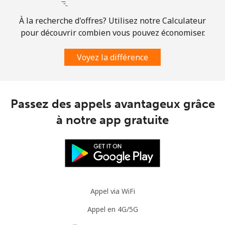
À la recherche d'offres? Utilisez notre Calculateur
Mobile
⁦3.9¢⁩
128 min pour
-
⁦$5⁩
pour découvrir combien vous pouvez économiser.
Voyez la différence
Austria
Ligne fixe
⁦2.8¢⁩
178 min pour
-
⁦$5⁩
Passez des appels avantageux grâce
à notre app gratuite
Mobile
⁦4.5¢⁩
111 min pour
⁦10¢⁩
⁦$5⁩
Azerbaijan
Ligne fixe
⁦45.9¢⁩
10 min pour ⁦$5⁩
-
Appel via WiFi
Mobile
⁦55.5¢⁩
9 min pour ⁦$5⁩
⁦50¢⁩
Appel en 4G/5G