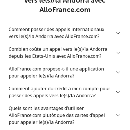
vers le(s)/la Andorra avec
Mobile
⁦50.5¢⁩
9 min pour ⁦$5⁩
⁦8¢⁩
AlloFrance.com
Antigua And Barbuda
Comment passer des appels internationaux
vers le(s)/la Andorra avec AlloFrance.com?
Ligne fixe
⁦48.9¢⁩
10 min pour ⁦$5⁩
-
Combien coûte un appel vers le(s)/la Andorra
Mobile
⁦49.5¢⁩
10 min pour ⁦$5⁩
⁦15¢⁩
depuis les États-Unis avec AlloFrance.com?
Argentina
AlloFrance.com propose-t-il une application
pour appeler le(s)/la Andorra?
Ligne fixe
⁦2.1¢⁩
238 min pour
-
⁦$5⁩
Comment ajouter du crédit à mon compte pour
passer des appels vers le(s)/la Andorra?
Mobile
⁦27.5¢⁩
18 min pour ⁦$5⁩
⁦20¢⁩
Quels sont les avantages d’utiliser
AlloFrance.com plutôt que des cartes d’appel
Armenia
pour appeler le(s)/la Andorra?