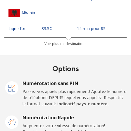
Albania
Ligne fixe
⁦33.5¢⁩
14 min pour ⁦$5⁩
-
Mobile
⁦65.5¢⁩
7 min pour ⁦$5⁩
⁦16¢⁩
Voir plus de destinations
Algeria
Options
Ligne fixe
⁦13.9¢⁩
35 min pour ⁦$5⁩
-
Numérotation sans PIN
Mobile
⁦144.5¢⁩
3 min pour ⁦$5⁩
-
Passez vos appels plus rapidement! Ajoutez le numéro
de téléphone DEPUIS lequel vous appelez. Respectez
American Samoa
le format suivant:
indicatif pays + numéro.
Numérotation Rapide
Ligne fixe
⁦26.5¢⁩
18 min pour ⁦$5⁩
-
Augmentez votre vitesse de numérotation!