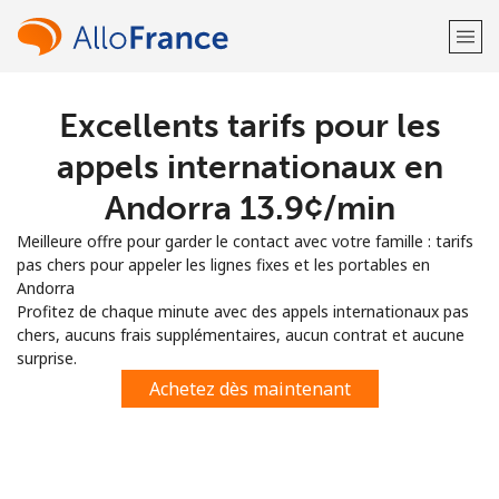
Excellents tarifs pour les
Bienvenue!
appels internationaux en
Vous avez déjà un compte?
Connectez-vous →
Andorra ⁦13.9¢⁩/min
Meilleure offre pour garder le contact avec votre famille : tarifs
S'enregistrer avec
pas chers pour appeler les lignes fixes et les portables en
Andorra
Profitez de chaque minute avec des appels internationaux pas
chers, aucuns frais supplémentaires, aucun contrat et aucune
surprise.
ou
Achetez dès maintenant