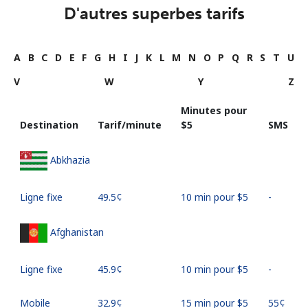
D'autres superbes tarifs
A
B
C
D
E
F
G
H
I
J
K
L
M
N
O
P
Q
R
S
T
U
V
W
Y
Z
Minutes pour
Destination
Tarif/minute
⁦$5⁩
SMS
Abkhazia
Ligne fixe
⁦49.5¢⁩
10 min pour ⁦$5⁩
-
Afghanistan
Ligne fixe
⁦45.9¢⁩
10 min pour ⁦$5⁩
-
Mobile
⁦32.9¢⁩
15 min pour ⁦$5⁩
⁦55¢⁩