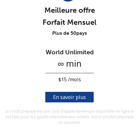
Conditions générales.
Meilleure offre
Forfait Mensuel
S'inscrire
Plus de 50pays
World Unlimited
Bonjour!
∞ min
Identifiez-vous ou
INSCRIVEZ-VOUS →
⁦$15⁩ /mois
En savoir plus
Le crédit prépayé est une carte d'appel numérique disponible en ligne et
est faite pour les appels internationaux virtuels. Aucun produit physique
Rappel du mot de passe →
ne sera livré.