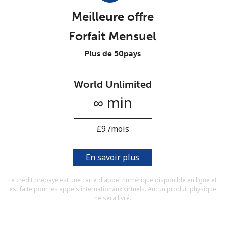
Conditions générales.
Meilleure offre
Forfait Mensuel
S'inscrire
Plus de 50pays
World Unlimited
Bonjour!
∞ min
Identifiez-vous ou
INSCRIVEZ-VOUS →
⁦£9⁩ /mois
En savoir plus
Le crédit prépayé est une carte d'appel numérique disponible en ligne et
est faite pour les appels internationaux virtuels. Aucun produit physique
Rappel du mot de passe →
ne sera livré.