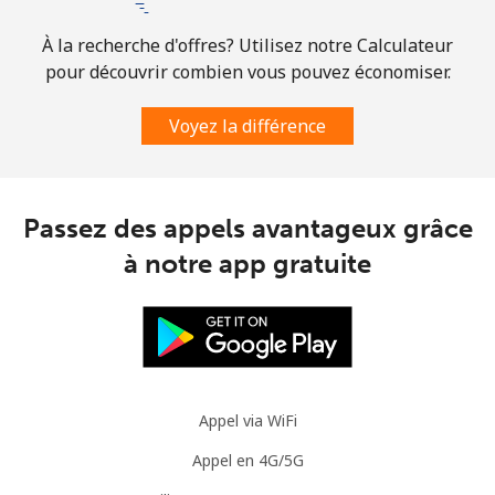
À la recherche d'offres? Utilisez notre Calculateur
Mobile
⁦2.3p⁩
217 min pour
-
⁦£5⁩
pour découvrir combien vous pouvez économiser.
Voyez la différence
Austria
Ligne fixe
⁦1.8p⁩
277 min pour
-
⁦£5⁩
Passez des appels avantageux grâce
à notre app gratuite
Mobile
⁦2.7p⁩
185 min pour
⁦6p⁩
⁦£5⁩
Azerbaijan
Ligne fixe
⁦27.5p⁩
18 min pour ⁦£5⁩
-
Appel via WiFi
Mobile
⁦33.5p⁩
14 min pour ⁦£5⁩
⁦28p⁩
Appel en 4G/5G