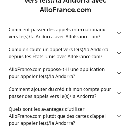
vers le(s)/la Andorra avec
Mobile
⁦28.9p⁩
17 min pour ⁦£5⁩
⁦4p⁩
AlloFrance.com
Antigua And Barbuda
Comment passer des appels internationaux
vers le(s)/la Andorra avec AlloFrance.com?
Ligne fixe
⁦27.9p⁩
17 min pour ⁦£5⁩
-
Combien coûte un appel vers le(s)/la Andorra
Mobile
⁦27.9p⁩
17 min pour ⁦£5⁩
⁦9p⁩
depuis les États-Unis avec AlloFrance.com?
Argentina
AlloFrance.com propose-t-il une application
pour appeler le(s)/la Andorra?
Ligne fixe
⁦1.5p⁩
333 min pour
-
⁦£5⁩
Comment ajouter du crédit à mon compte pour
passer des appels vers le(s)/la Andorra?
Mobile
⁦16.5p⁩
30 min pour ⁦£5⁩
⁦11p⁩
Quels sont les avantages d’utiliser
AlloFrance.com plutôt que des cartes d’appel
Armenia
pour appeler le(s)/la Andorra?