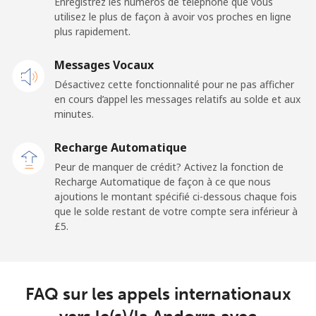
Enregistrez les numéros de téléphone que vous
Mobile
⁦17.5p⁩
28 min pour ⁦£5⁩
-
utilisez le plus de façon à avoir vos proches en ligne
plus rapidement.
Andorra
Messages Vocaux
Ligne fixe
⁦7.9p⁩
63 min pour ⁦£5⁩
-
Désactivez cette fonctionnalité pour ne pas afficher
en cours d’appel les messages relatifs au solde et aux
Mobile
⁦24.5p⁩
20 min pour ⁦£5⁩
⁦9p⁩
minutes.
Recharge Automatique
Angola
Peur de manquer de crédit? Activez la fonction de
Recharge Automatique de façon à ce que nous
Ligne fixe
⁦32.5p⁩
15 min pour ⁦£5⁩
-
ajoutions le montant spécifié ci-dessous chaque fois
que le solde restant de votre compte sera inférieur à
Mobile
⁦43.5p⁩
11 min pour ⁦£5⁩
⁦25p⁩
⁦£5⁩.
Anguilla
FAQ sur les appels internationaux
Ligne fixe
⁦27.5p⁩
18 min pour ⁦£5⁩
-