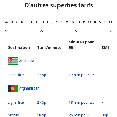
D'autres superbes tarifs
A
B
C
D
E
F
G
H
I
J
K
L
M
N
O
P
Q
R
S
T
U
V
W
Y
Z
Minutes pour
Destination
Tarif/minute
⁦£5⁩
SMS
Abkhazia
Ligne fixe
⁦27.9p⁩
17 min pour ⁦£5⁩
-
Afghanistan
Ligne fixe
⁦27.5p⁩
18 min pour ⁦£5⁩
-
Mobile
⁦18.9p⁩
26 min pour ⁦£5⁩
⁦30p⁩