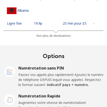
Albania
Ligne fixe
⁦19.9p⁩
25 min pour ⁦£5⁩
-
Mobile
⁦37.5p⁩
13 min pour ⁦£5⁩
⁦9p⁩
Voir plus de destinations
Algeria
Options
Ligne fixe
⁦7.9p⁩
63 min pour ⁦£5⁩
-
Numérotation sans PIN
Mobile
⁦76.5p⁩
6 min pour ⁦£5⁩
-
Passez vos appels plus rapidement! Ajoutez le numéro
de téléphone DEPUIS lequel vous appelez. Respectez
American Samoa
le format suivant:
indicatif pays + numéro.
Numérotation Rapide
Ligne fixe
⁦14.9p⁩
33 min pour ⁦£5⁩
-
Augmentez votre vitesse de numérotation!