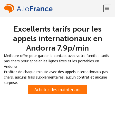
Excellents tarifs pour les
Bienvenue!
appels internationaux en
Vous avez déjà un compte?
Connectez-vous →
Andorra ⁦7.9p⁩/min
Meilleure offre pour garder le contact avec votre famille : tarifs
S'enregistrer avec
pas chers pour appeler les lignes fixes et les portables en
Andorra
Profitez de chaque minute avec des appels internationaux pas
chers, aucuns frais supplémentaires, aucun contrat et aucune
surprise.
ou
Achetez dès maintenant