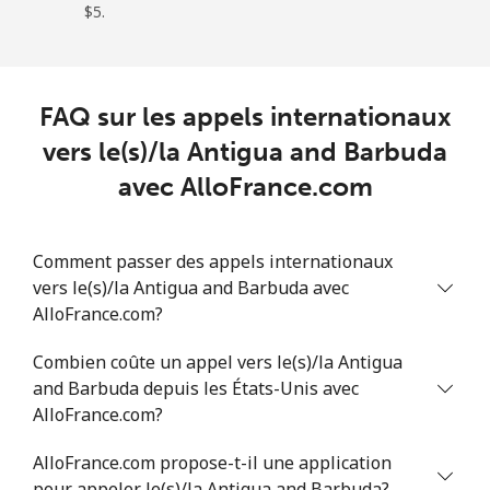
Mobile
⁦78.5c⁩
6 min pour ⁦$5⁩
⁦49c⁩
⁦$5⁩.
Anguilla
FAQ sur les appels internationaux
Ligne fixe
⁦45.9c⁩
10 min pour ⁦$5⁩
-
vers le(s)/la Antigua and Barbuda
Mobile
⁦51.5c⁩
9 min pour ⁦$5⁩
⁦8c⁩
avec AlloFrance.com
Antigua And Barbuda
Comment passer des appels internationaux
vers le(s)/la Antigua and Barbuda avec
Ligne fixe
⁦49.9c⁩
10 min pour ⁦$5⁩
-
AlloFrance.com?
Mobile
⁦50.5c⁩
9 min pour ⁦$5⁩
⁦17c⁩
Combien coûte un appel vers le(s)/la Antigua
and Barbuda depuis les États-Unis avec
Argentina
AlloFrance.com?
Ligne fixe
⁦2.1c⁩
238 min pour
-
AlloFrance.com propose-t-il une application
⁦$5⁩
pour appeler le(s)/la Antigua and Barbuda?