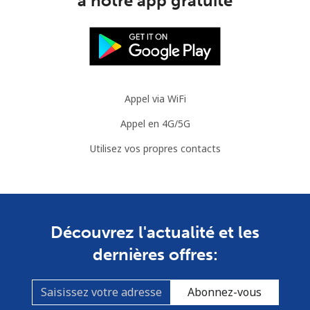
à notre app gratuite
Ligne fixe
⁦46.9c⁩
10 min pour ⁦$5⁩
-
Mobile
⁦56.5c⁩
8 min pour ⁦$5⁩
⁦55c⁩
Appel via WiFi
Appel en 4G/5G
Utilisez vos propres contacts
Découvrez l'actualité et les
dernières offres:
Abonnez-vous