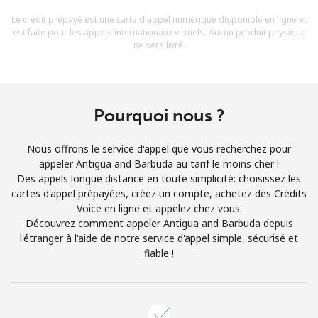
Conditions générales.
Le crédit prépayé est une carte d'appel numérique disponible en ligne et
est faite pour les appels internationaux virtuels. Aucun produit physique
ne sera livré.
S'inscrire
Pourquoi nous ?
Bonjour!
Nous offrons le service d'appel que vous recherchez pour
appeler Antigua and Barbuda au tarif le moins cher !
Identifiez-vous ou
INSCRIVEZ-VOUS →
Des appels longue distance en toute simplicité: choisissez les
cartes d'appel prépayées, créez un compte, achetez des Crédits
Voice en ligne et appelez chez vous.
Découvrez comment appeler Antigua and Barbuda depuis
l'étranger à l'aide de notre service d'appel simple, sécurisé et
fiable !
Rappel du mot de passe →