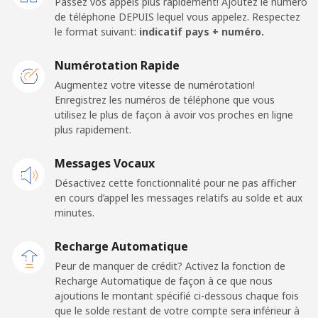
Passez vos appels plus rapidement! Ajoutez le numéro
de téléphone DEPUIS lequel vous appelez. Respectez
American Samoa
le format suivant:
indicatif pays + numéro.
Numérotation Rapide
Ligne fixe
⁦26.9c⁩
18 min pour ⁦$5⁩
-
Augmentez votre vitesse de numérotation!
Enregistrez les numéros de téléphone que vous
Mobile
⁦29.9c⁩
16 min pour ⁦$5⁩
-
utilisez le plus de façon à avoir vos proches en ligne
plus rapidement.
Andorra
Messages Vocaux
Ligne fixe
⁦13.9c⁩
35 min pour ⁦$5⁩
-
Désactivez cette fonctionnalité pour ne pas afficher
en cours d’appel les messages relatifs au solde et aux
Mobile
⁦41.5c⁩
12 min pour ⁦$5⁩
⁦17c⁩
minutes.
Recharge Automatique
Angola
Peur de manquer de crédit? Activez la fonction de
Recharge Automatique de façon à ce que nous
Ligne fixe
⁦54.9c⁩
9 min pour ⁦$5⁩
-
ajoutions le montant spécifié ci-dessous chaque fois
que le solde restant de votre compte sera inférieur à