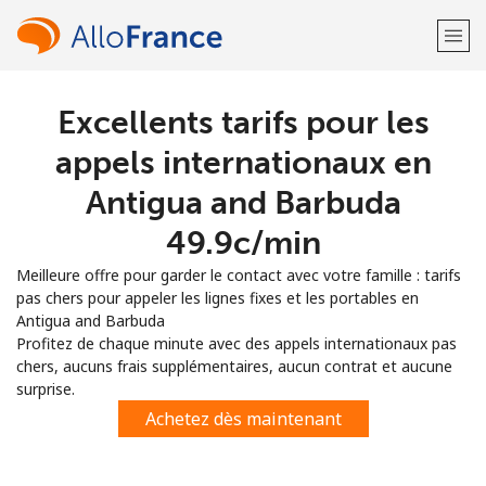
Excellents tarifs pour les
Bienvenue!
appels internationaux en
Vous avez déjà un compte?
Connectez-vous →
Antigua and Barbuda
⁦49.9c⁩/min
S'enregistrer avec
Meilleure offre pour garder le contact avec votre famille : tarifs
pas chers pour appeler les lignes fixes et les portables en
Antigua and Barbuda
Profitez de chaque minute avec des appels internationaux pas
chers, aucuns frais supplémentaires, aucun contrat et aucune
ou
surprise.
Achetez dès maintenant