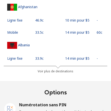
Afghanistan
Ligne fixe
⁦46.9c⁩
10 min pour ⁦$5⁩
-
Mobile
⁦33.5c⁩
14 min pour ⁦$5⁩
⁦60c⁩
Albania
Ligne fixe
⁦33.9c⁩
14 min pour ⁦$5⁩
-
Mobile
⁦66.9c⁩
7 min pour ⁦$5⁩
⁦18c⁩
Voir plus de destinations
Algeria
Options
Ligne fixe
⁦14.5c⁩
34 min pour ⁦$5⁩
-
Numérotation sans PIN
Mobile
⁦146.9c⁩
3 min pour ⁦$5⁩
-