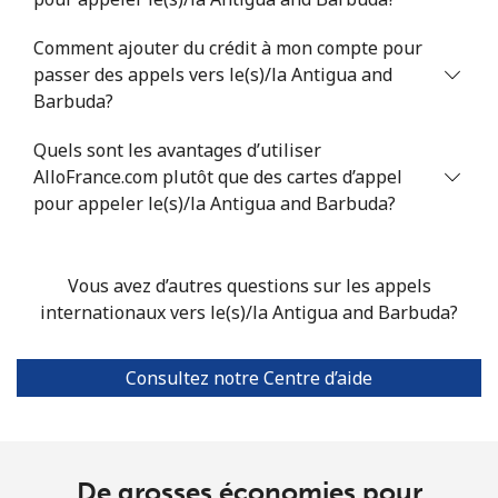
Mobile
⁦27.9c⁩
17 min pour ⁦$5⁩
⁦22c⁩
Comment ajouter du crédit à mon compte pour
passer des appels vers le(s)/la Antigua and
Barbuda?
Armenia
Quels sont les avantages d’utiliser
Ligne fixe
⁦36.9c⁩
13 min pour ⁦$5⁩
-
AlloFrance.com plutôt que des cartes d’appel
pour appeler le(s)/la Antigua and Barbuda?
Mobile
⁦45.5c⁩
10 min pour ⁦$5⁩
-
Aruba
Vous avez d’autres questions sur les appels
internationaux vers le(s)/la Antigua and Barbuda?
Ligne fixe
⁦19.5c⁩
25 min pour ⁦$5⁩
-
Consultez notre Centre d’aide
Mobile
⁦43.5c⁩
11 min pour ⁦$5⁩
-
Ascension Island
De grosses économies pour