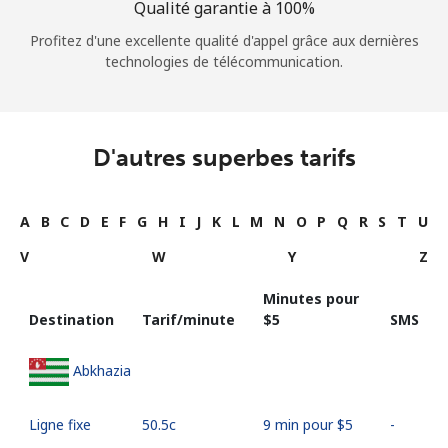
Qualité garantie à 100%
Profitez d'une excellente qualité d'appel grâce aux dernières
technologies de télécommunication.
D'autres superbes tarifs
A
B
C
D
E
F
G
H
I
J
K
L
M
N
O
P
Q
R
S
T
U
V
W
Y
Z
Minutes pour
Destination
Tarif/minute
⁦$5⁩
SMS
Abkhazia
Ligne fixe
⁦50.5c⁩
9 min pour ⁦$5⁩
-