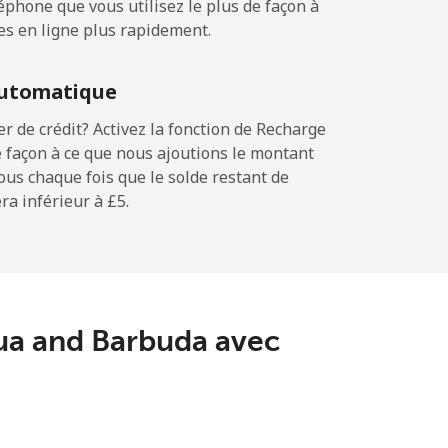
phone que vous utilisez le plus de façon à
es en ligne plus rapidement.
-
utomatique
 de crédit? Activez la fonction de Recharge
 façon à ce que nous ajoutions le montant
-
sous chaque fois que le solde restant de
a inférieur à ⁦£5⁩.
⁦9p⁩
-
gua and Barbuda avec
⁦25p⁩