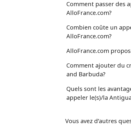
Comment passer des app
Ligne fixe
AlloFrance.com?
Mobile
Combien coûte un appel
AlloFrance.com?
Antigua And Barbuda
AlloFrance.com propose
Ligne fixe
Comment ajouter du cré
Mobile
and Barbuda?
Argentina
Quels sont les avantage
appeler le(s)/la Antig
Ligne fixe
Mobile
Vous avez d’autres ques