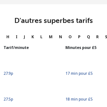
ou
Continue avec
D'autres superbes tarifs
G
H
I
J
K
L
M
N
O
P
Q
R
Tarif/minute
Minutes pour ⁦£5⁩
⁦27.9p⁩
17 min pour ⁦£5⁩
⁦27.5p⁩
18 min pour ⁦£5⁩