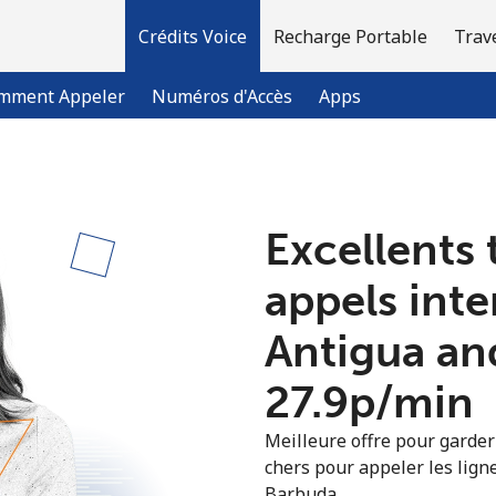
Crédits Voice
Recharge Portable
Trav
mment Appeler
Numéros d'Accès
Apps
Bienvenue!
Excellents 
Vous avez déjà un compte?
Connectez-vous →
appels int
Antigua an
S'enregistrer avec
⁦27.9p⁩/min
Meilleure offre pour garder l
chers pour appeler les ligne
Barbuda