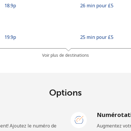
⁦18.9p⁩
26 min pour ⁦£5⁩
⁦19.9p⁩
25 min pour ⁦£5⁩
⁦37.5p⁩
13 min pour ⁦£5⁩
Voir plus de destinations
⁦7.9p⁩
63 min pour ⁦£5⁩
Options
⁦76.5p⁩
6 min pour ⁦£5⁩
N
Numérotati
ent! Ajoutez le numéro de
Augmentez votre
⁦14.9p⁩
33 min pour ⁦£5⁩