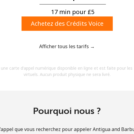
Un numéro
Un caractère spécial
17 min pour ⁦£5⁩
Achetez des Crédits Voice
Afficher tous les tarifs →
Restez en contact pour obtenir nos meilleures
 une carte d'appel numérique disponible en ligne et est faite pour les
offres.
virtuels. Aucun produit physique ne sera livré.
En créant un compte sur ce site, j'accepte les
présentes
Conditions générales.
S'inscrire
Pourquoi nous ?
d'appel que vous recherchez pour appeler Antigua and Barbu