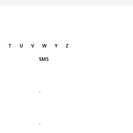
S
T
U
V
W
Y
Z
SMS
-
-