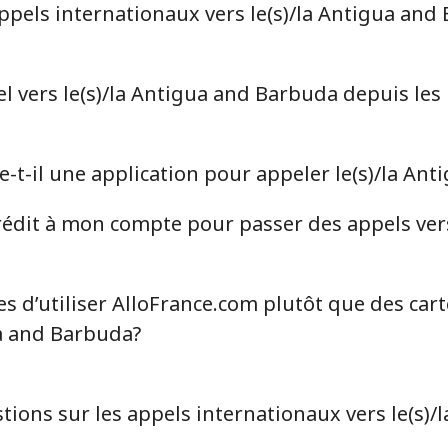
els internationaux vers le(s)/la Antigua and
⁦27.5p⁩
18 min pour ⁦£5⁩
⁦28.9p⁩
17 min pour ⁦£5⁩
 vers le(s)/la Antigua and Barbuda depuis les 
-t-il une application pour appeler le(s)/la An
⁦27.9p⁩
17 min pour ⁦£5⁩
dit à mon compte pour passer des appels vers 
⁦27.9p⁩
17 min pour ⁦£5⁩
s d’utiliser AlloFrance.com plutôt que des car
ua and Barbuda?
⁦1.5p⁩
333 min pour ⁦£5⁩
⁦16.5p⁩
30 min pour ⁦£5⁩
tions sur les appels internationaux vers le(s)