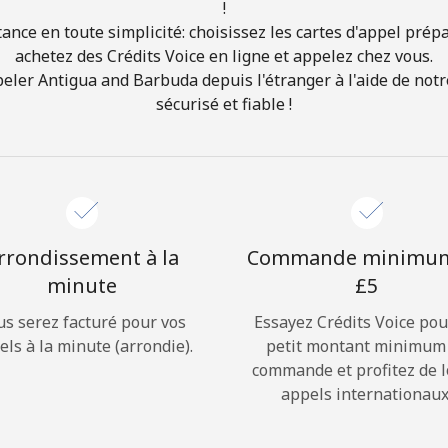
!
ance en toute simplicité: choisissez les cartes d'appel prép
Bonjour!
achetez des Crédits Voice en ligne et appelez chez vous.
er Antigua and Barbuda depuis l'étranger à l'aide de notre
sécurisé et fiable !
Identifiez-vous ou
INSCRIVEZ-VOUS →
rrondissement à la
Commande minimu
minute
⁦£5⁩
Rappel du mot de passe →
us serez facturé pour vos
Essayez Crédits Voice pou
els à la minute (arrondie).
petit montant minimum
commande et profitez de 
Login
appels internationaux