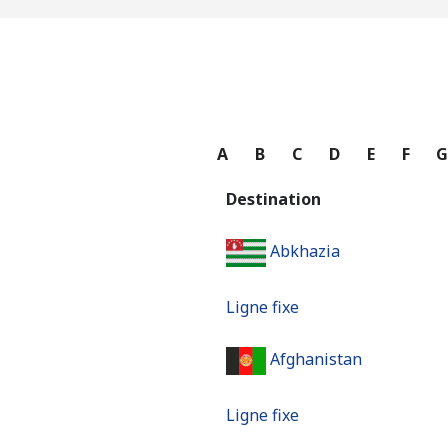
A
B
C
D
E
F
Destination
Abkhazia
Ligne fixe
Afghanistan
Ligne fixe