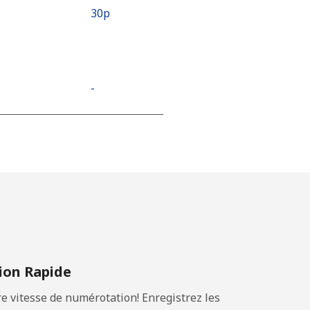
⁦30p⁩
-
⁦9p⁩
-
-
on Rapide
 vitesse de numérotation! Enregistrez les
-