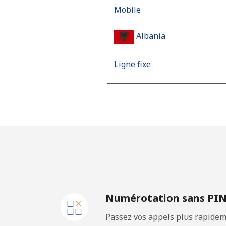
Mobile
Albania
Ligne fixe
Mobile
Algeria
Ligne fixe
Mobile
Numérotation sans PI
American Samoa
Passez vos appels plus rapidem
Ligne fixe