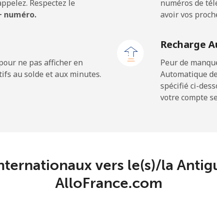
ppelez. Respectez le
numéros de télé
 + numéro.
avoir vos proch
⁦17.5p⁩
28 min pour ⁦£5⁩
Recharge A
pour ne pas afficher en
Peur de manquer
ifs au solde et aux minutes.
Automatique de
⁦7.9p⁩
63 min pour ⁦£5⁩
spécifié ci-des
votre compte ser
⁦24.5p⁩
20 min pour ⁦£5⁩
⁦32.5p⁩
15 min pour ⁦£5⁩
internationaux vers le(s)/la Anti
⁦43.5p⁩
AlloFrance.com
11 min pour ⁦£5⁩