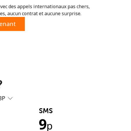
vec des appels internationaux pas chers,
s, aucun contrat et aucune surprise.
tenant
?
BP
SMS
9
p