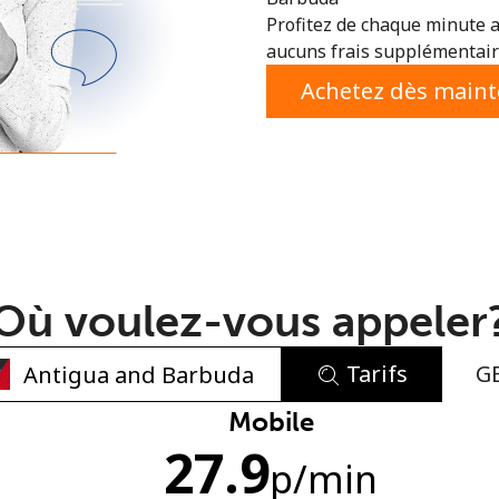
Profitez de chaque minute a
ou
aucuns frais supplémentaire
Achetez dès main
Où voulez-vous appeler
Tarifs
G
Aucun mot de passe créé
Mobile
27.9
8 caractères minimum
p
/min
Une lettre majuscule et une lettre minuscule