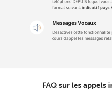
téléphone DEPUIS lequel vous a
format suivant:
indicatif pays
Mobile
Messages Vocaux
Andorra
Désactivez cette fonctionnalité 
cours d’appel les messages relat
Ligne fixe
Mobile
Angola
Ligne fixe
FAQ sur les appels 
Mobile
Anguilla