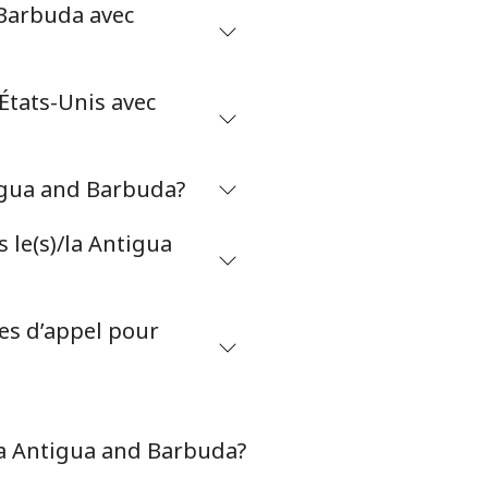
 Barbuda avec
-
⁦4p⁩
États-Unis avec
tigua and Barbuda?
-
le(s)/la Antigua
⁦9p⁩
tes d’appel pour
-
⁦11p⁩
/la Antigua and Barbuda?