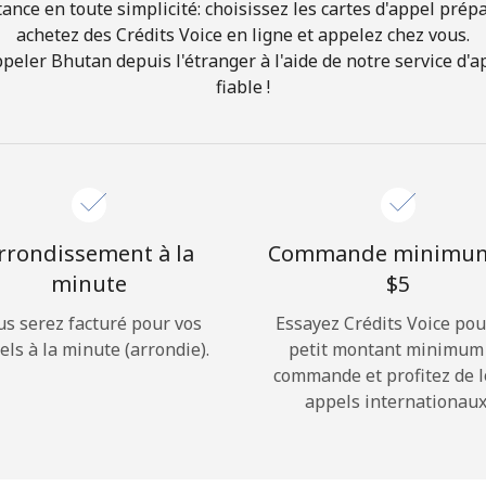
ance en toute simplicité: choisissez les cartes d'appel prép
achetez des Crédits Voice en ligne et appelez chez vous.
Bonjour!
ler Bhutan depuis l'étranger à l'aide de notre service d'ap
fiable !
Identifiez-vous ou
INSCRIVEZ-VOUS →
rrondissement à la
Commande minimu
minute
⁦$5⁩
us serez facturé pour vos
Essayez Crédits Voice pou
Rappel du mot de passe →
els à la minute (arrondie).
petit montant minimum
commande et profitez de 
appels internationaux
Login