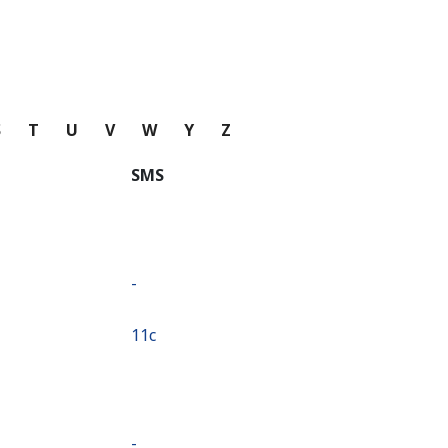
S
T
U
V
W
Y
Z
SMS
-
⁦11c⁩
-