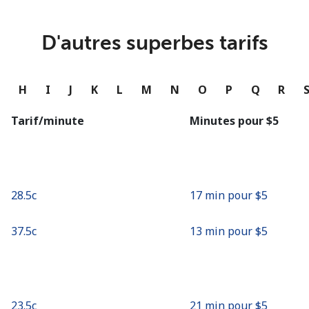
ou
Continue avec
D'autres superbes tarifs
G
H
I
J
K
L
M
N
O
P
Q
R
Tarif/minute
Minutes pour ⁦$5⁩
⁦28.5c⁩
17 min pour ⁦$5⁩
⁦37.5c⁩
13 min pour ⁦$5⁩
⁦23.5c⁩
21 min pour ⁦$5⁩