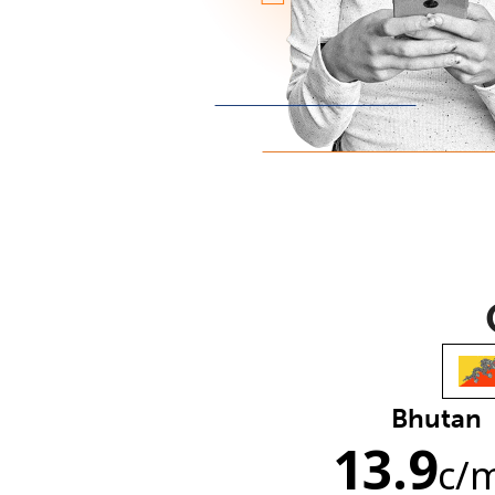
Bhutan
13.9
c
/