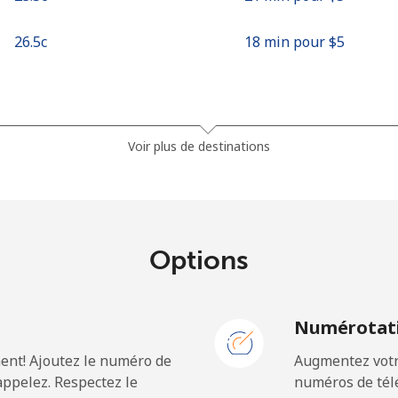
⁦26.5c⁩
18 min pour ⁦$5⁩
⁦4.5c⁩
111 min pour ⁦$5⁩
Voir plus de destinations
⁦3.9c⁩
128 min pour ⁦$5⁩
Options
⁦39.5c⁩
12 min pour ⁦$5⁩
N
Numérotati
⁦44.9c⁩
11 min pour ⁦$5⁩
ent! Ajoutez le numéro de
Augmentez votre
ppelez. Respectez le
numéros de télé