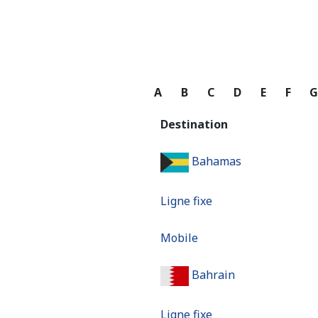
A
B
C
D
E
F
Destination
Bahamas
Ligne fixe
Mobile
Bahrain
Ligne fixe