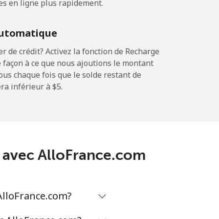
es en ligne plus rapidement.
-
utomatique
-
 de crédit? Activez la fonction de Recharge
 façon à ce que nous ajoutions le montant
sous chaque fois que le solde restant de
a inférieur à ⁦$5⁩.
-
⁦17c⁩
an avec AlloFrance.com
-
AlloFrance.com?
⁦22c⁩