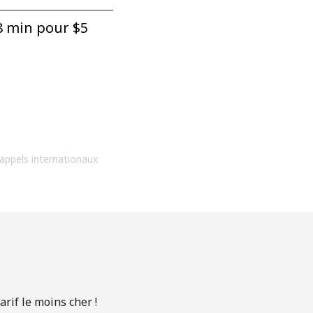
 min pour ⁦$5⁩
 appels internationaux
rif le moins cher !