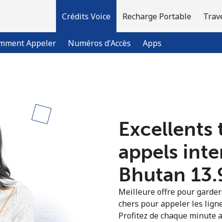
Crédits Voice
Recharge Portable
Trav
mment Appeler
Numéros d'Accès
Apps
Bienvenue!
Excellents 
Vous avez déjà un compte?
Connectez-vous →
appels int
S'enregistrer avec
Bhutan ⁦13.
Meilleure offre pour garder l
chers pour appeler les lign
Profitez de chaque minute a