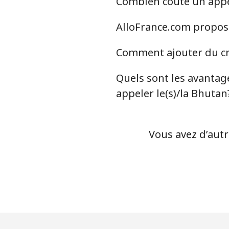
Combien coûte un appel
Benin
AlloFrance.com propose
Ligne fixe
Comment ajouter du cré
Mobile
Quels sont les avantage
Bermuda
appeler le(s)/la Bhutan
Ligne fixe
Vous avez d’autr
Mobile
Bhutan
Ligne fixe
Mobile