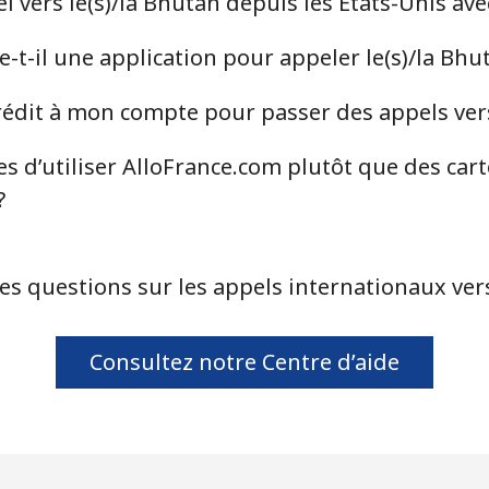
 vers le(s)/la Bhutan depuis les États-Unis av
-t-il une application pour appeler le(s)/la Bhu
⁦75.9c⁩
6 min pour ⁦$5⁩
dit à mon compte pour passer des appels vers
⁦77.5c⁩
6 min pour ⁦$5⁩
s d’utiliser AlloFrance.com plutôt que des car
?
⁦4.5c⁩
111 min pour ⁦$5⁩
es questions sur les appels internationaux vers
⁦4.5c⁩
111 min pour ⁦$5⁩
Consultez notre Centre d’aide
⁦13.9c⁩
35 min pour ⁦$5⁩
⁦12.9c⁩
38 min pour ⁦$5⁩