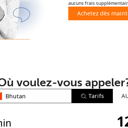
aucuns frais supplémentaire
ou
Achetez dès main
Où voulez-vous appeler
Tarifs
A
Aucun mot de passe créé
1
8 caractères minimum
min
Une lettre majuscule et une lettre minuscule