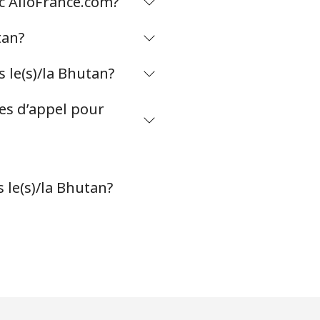
ec AlloFrance.com?
tan?
-
 le(s)/la Bhutan?
-
tes d’appel pour
-
 le(s)/la Bhutan?
⁦25c⁩
-
-