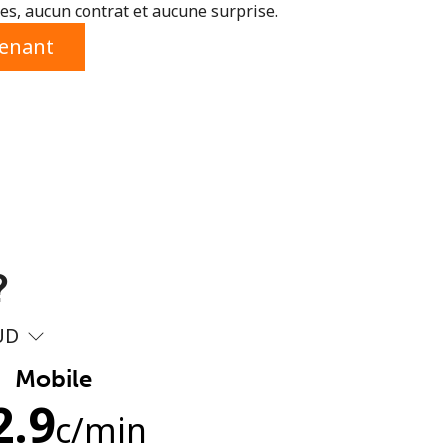
s, aucun contrat et aucune surprise.
tenant
?
UD
Mobile
2.9
c
/min