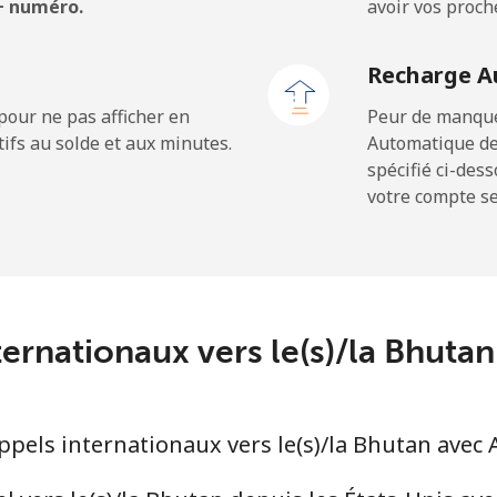
 + numéro.
avoir vos proch
⁦77.5c⁩
6 min pour ⁦$5⁩
Recharge A
⁦70.5c⁩
7 min pour ⁦$5⁩
pour ne pas afficher en
Peur de manquer
ifs au solde et aux minutes.
Automatique de
spécifié ci-des
votre compte ser
⁦3.9c⁩
128 min pour ⁦$5⁩
⁦51.5c⁩
9 min pour ⁦$5⁩
ternationaux vers le(s)/la Bhut
⁦43.5c⁩
11 min pour ⁦$5⁩
els internationaux vers le(s)/la Bhutan avec 
⁦43.9c⁩
11 min pour ⁦$5⁩