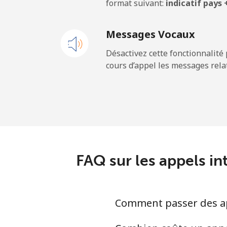
format suivant:
indicatif pays
Ligne fixe
Messages Vocaux
Mobile
Désactivez cette fonctionnalité 
cours d’appel les messages relat
Belgium
Ligne fixe
Mobile
Belize
FAQ sur les appels in
Ligne fixe
Comment passer des app
Mobile