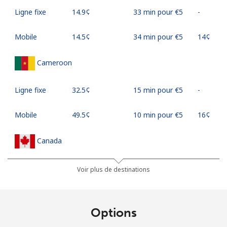
Ligne fixe
⁦14.9¢⁩
33 min pour ⁦€5⁩
-
Mobile
⁦14.5¢⁩
34 min pour ⁦€5⁩
⁦14¢⁩
Cameroon
Ligne fixe
⁦32.5¢⁩
15 min pour ⁦€5⁩
-
Mobile
⁦49.5¢⁩
10 min pour ⁦€5⁩
⁦16¢⁩
Canada
All country
⁦1.5¢⁩
333 min pour
⁦14¢⁩
Voir plus de destinations
⁦€5⁩
Cape Verde
Options