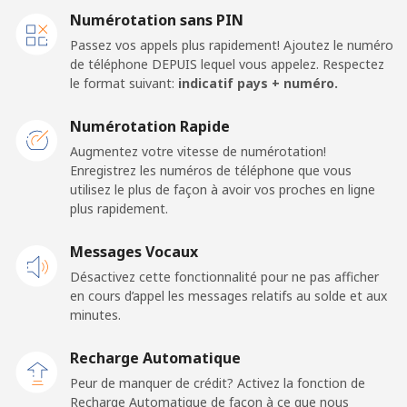
Ligne fixe
⁦32.9¢⁩
15 min pour ⁦€5⁩
-
Numérotation sans PIN
Passez vos appels plus rapidement! Ajoutez le numéro
Mobile
⁦35.9¢⁩
13 min pour ⁦€5⁩
⁦14¢⁩
de téléphone DEPUIS lequel vous appelez. Respectez
le format suivant:
indicatif pays + numéro.
Caribbean Netherlands
Numérotation Rapide
Ligne fixe
⁦20.9¢⁩
23 min pour ⁦€5⁩
-
Augmentez votre vitesse de numérotation!
Enregistrez les numéros de téléphone que vous
utilisez le plus de façon à avoir vos proches en ligne
Mobile
⁦22.9¢⁩
21 min pour ⁦€5⁩
⁦14¢⁩
plus rapidement.
Cayman Islands
Messages Vocaux
Désactivez cette fonctionnalité pour ne pas afficher
Ligne fixe
⁦18.9¢⁩
26 min pour ⁦€5⁩
-
en cours d’appel les messages relatifs au solde et aux
minutes.
Mobile
⁦26.5¢⁩
18 min pour ⁦€5⁩
-
Recharge Automatique
Central African Republic
Peur de manquer de crédit? Activez la fonction de
Recharge Automatique de façon à ce que nous