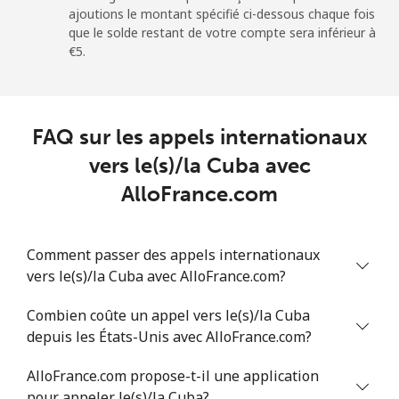
ajoutions le montant spécifié ci-dessous chaque fois
Ligne fixe
⁦79.9¢⁩
6 min pour ⁦€5⁩
-
que le solde restant de votre compte sera inférieur à
⁦€5⁩.
Mobile
⁦66.9¢⁩
7 min pour ⁦€5⁩
-
Chad
FAQ sur les appels internationaux
Ligne fixe
⁦71.5¢⁩
6 min pour ⁦€5⁩
-
vers le(s)/la Cuba avec
AlloFrance.com
Mobile
⁦64.9¢⁩
7 min pour ⁦€5⁩
⁦14¢⁩
Chile
Comment passer des appels internationaux
vers le(s)/la Cuba avec AlloFrance.com?
Ligne fixe
⁦3.9¢⁩
128 min pour
-
Combien coûte un appel vers le(s)/la Cuba
⁦€5⁩
depuis les États-Unis avec AlloFrance.com?
Mobile
⁦1.5¢⁩
333 min pour
⁦7¢⁩
AlloFrance.com propose-t-il une application
⁦€5⁩
pour appeler le(s)/la Cuba?