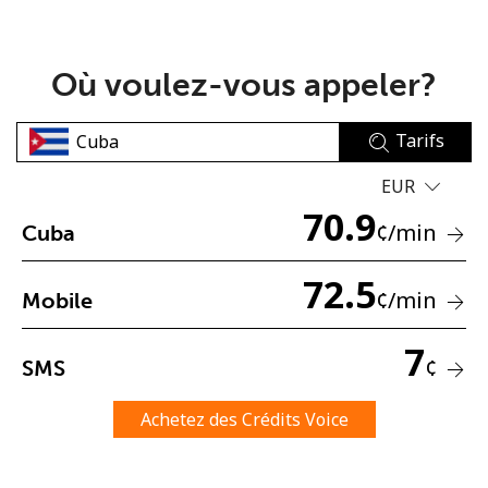
Où voulez-vous appeler?
Tarifs
Aucun mot de passe créé
EUR
8 caractères minimum
70.9
¢
/min
Cuba
Une lettre majuscule et une lettre minuscule
Un numéro
Un caractère spécial
72.5
¢
/min
Mobile
7
¢
SMS
Achetez des Crédits Voice
Restez en contact pour obtenir nos meilleures offres.
En créant un compte sur ce site, j'accepte les présentes