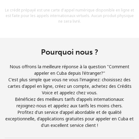
Conditions générales.
Le crédit prépayé est une carte d'appel numérique disponible en ligne et
est faite pour les appels internationaux virtuels. Aucun produit physique
ne sera livré.
S'inscrire
Pourquoi nous ?
Bonjour!
Nous offrons la meilleure réponse à la question "Comment
appeler en Cuba depuis l'étranger?"
Identifiez-vous ou
INSCRIVEZ-VOUS →
C'est plus simple que vous ne vous l'imaginez: choisissez des
cartes d'appel en ligne, créez un compte, achetez des Crédits
Voice et appelez chez vous.
Bénéficiez des meilleurs tarifs d'appels internationaux:
rejoignez-nous et appelez aux tarifs les moins chers.
Profitez d'un service d'appel abordable et de qualité
exceptionnelle, d'applications gratuites pour appeler en Cuba et
Rappel du mot de passe →
d'un excellent service client !