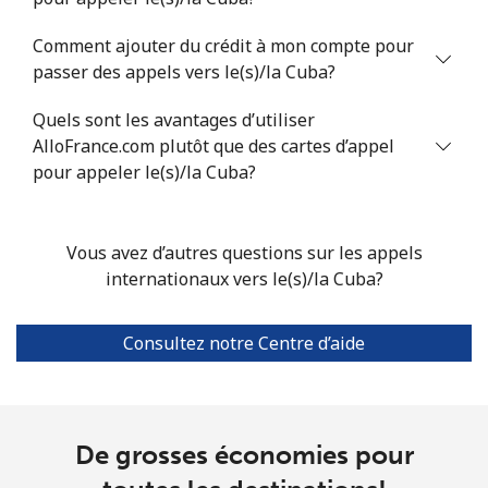
Santiago
⁦1.6¢⁩
312 min pour
-
Comment ajouter du crédit à mon compte pour
⁦€5⁩
passer des appels vers le(s)/la Cuba?
China
Quels sont les avantages d’utiliser
AlloFrance.com plutôt que des cartes d’appel
Ligne fixe
⁦4.9¢⁩
102 min pour
-
pour appeler le(s)/la Cuba?
⁦€5⁩
Mobile
⁦4.9¢⁩
102 min pour
-
Vous avez d’autres questions sur les appels
⁦€5⁩
internationaux vers le(s)/la Cuba?
Christmas Island
Consultez notre Centre d’aide
All country
⁦2.8¢⁩
178 min pour
-
⁦€5⁩
De grosses économies pour
Cocos Islands