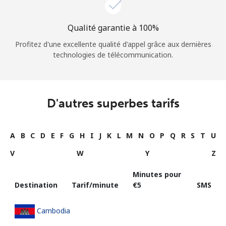
Qualité garantie à 100%
Profitez d'une excellente qualité d'appel grâce aux dernières
technologies de télécommunication.
D'autres superbes tarifs
A
B
C
D
E
F
G
H
I
J
K
L
M
N
O
P
Q
R
S
T
U
V
W
Y
Z
Minutes pour
Destination
Tarif/minute
⁦€5⁩
SMS
Cambodia