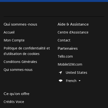
Croatia
Ligne fixe
⁦1.5¢⁩
333 min pour
-
Qui sommes-nous
Aide & Assistance
⁦€5⁩
Accueil
Centre d'Assistance
Mobile
⁦3¢⁩
166 min pour
⁦12¢⁩
Mon Compte
Contact
⁦€5⁩
Politique de confidentialité et
Partenaires
d'utilisation de cookies
Cuba
Tello.com
Conditions Générales
MobileSIM.com
Ligne fixe
⁦70.9¢⁩
7 min pour ⁦€5⁩
-
Qui sommes-nous
United States
Mobile
⁦72.5¢⁩
6 min pour ⁦€5⁩
⁦7¢⁩
French
Curacao
Ce qu'on offre
Crédits Voice
Ligne fixe
⁦19.5¢⁩
25 min pour ⁦€5⁩
-