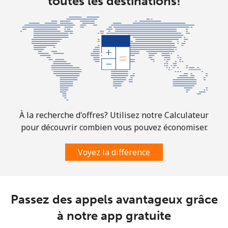
toutes les destinations!
All country
⁦2.8¢⁩
178 min pour
-
⁦€5⁩
Colombia
Ligne fixe
⁦1.5¢⁩
333 min pour
-
⁦€5⁩
Mobile
⁦1.5¢⁩
333 min pour
⁦7¢⁩
À la recherche d'offres? Utilisez notre Calculateur
⁦€5⁩
pour découvrir combien vous pouvez économiser.
Comoros
Voyez la différence
Ligne fixe
⁦69.5¢⁩
7 min pour ⁦€5⁩
-
Passez des appels avantageux grâce
Mobile
⁦70.9¢⁩
7 min pour ⁦€5⁩
⁦5¢⁩
à notre app gratuite
Congo