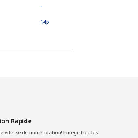
-
⁦14p⁩
⁦12p⁩
-
⁦13p⁩
on Rapide
 vitesse de numérotation! Enregistrez les
-