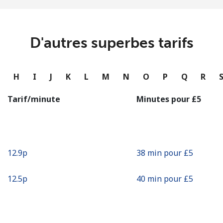
ou
Continue avec
D'autres superbes tarifs
G
H
I
J
K
L
M
N
O
P
Q
R
Tarif/minute
Minutes pour ⁦£5⁩
⁦12.9p⁩
38 min pour ⁦£5⁩
⁦12.5p⁩
40 min pour ⁦£5⁩