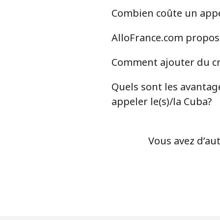
Combien coûte un appel
Ligne fixe
AlloFrance.com propose-
Mobile
Comment ajouter du cré
Chile
Quels sont les avantage
Ligne fixe
appeler le(s)/la Cuba?
Mobile
Vous avez d’aut
Santiago
China
Ligne fixe