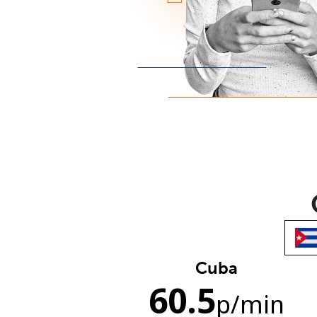
Cuba
60.5
p
/min