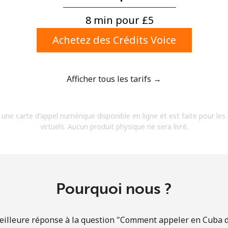
Un numéro
Un caractère spécial
8 min pour ⁦£5⁩
Achetez des Crédits Voice
Afficher tous les tarifs →
Restez en contact pour obtenir nos meilleures
 une carte d'appel numérique disponible en ligne et est faite pour les
offres.
virtuels. Aucun produit physique ne sera livré.
En créant un compte sur ce site, j'accepte les
présentes
Conditions générales.
S'inscrire
Pourquoi nous ?
eilleure réponse à la question "Comment appeler en Cuba d