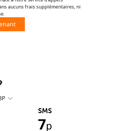
ans aucuns frais supplémentaires, ni
se.
tenant
?
BP
SMS
7
p