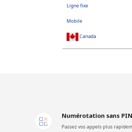
Ligne fixe
Mobile
Canada
All country
Cape Verde
Ligne fixe
Mobile
Numérotation sans PI
Caribbean Netherlands
Passez vos appels plus rapidem
Ligne fixe