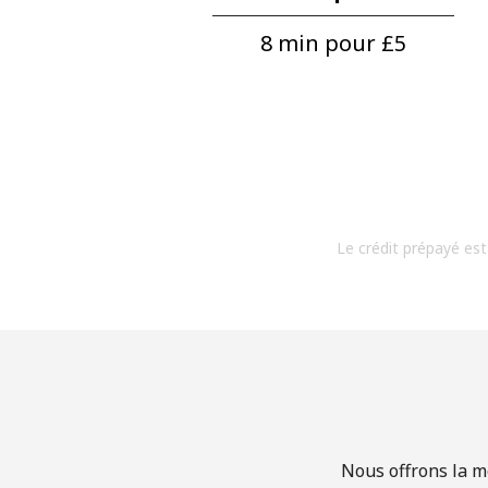
8 min pour ⁦£5⁩
Le crédit prépayé est
Nous offrons la m