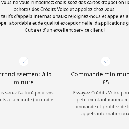
 vous ne vous l'imaginez: choisissez des cartes d'appel en l
achetez des Crédits Voice et appelez chez vous.
Bonjour!
 tarifs d'appels internationaux: rejoignez-nous et appelez au
appel abordable et de qualité exceptionnelle, d'applications 
Cuba et d'un excellent service client !
Identifiez-vous ou
INSCRIVEZ-VOUS →
rrondissement à la
Commande minimu
minute
⁦£5⁩
Rappel du mot de passe →
us serez facturé pour vos
Essayez Crédits Voice pou
els à la minute (arrondie).
petit montant minimum
commande et profitez de 
Login
appels internationaux