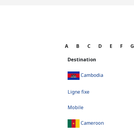
A
B
C
D
E
F
Destination
Cambodia
Ligne fixe
Mobile
Cameroon