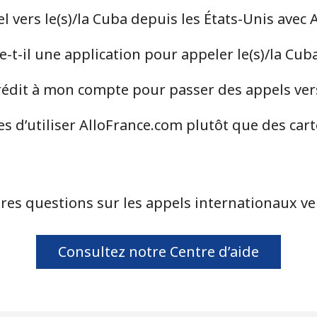
 vers le(s)/la Cuba depuis les États-Unis avec 
⁦60.9p⁩
8 min pour ⁦£5⁩
t-il une application pour appeler le(s)/la Cub
⁦55.5p⁩
9 min pour ⁦£5⁩
dit à mon compte pour passer des appels vers 
s d’utiliser AlloFrance.com plutôt que des car
⁦3.5p⁩
142 min pour ⁦£5⁩
⁦1.5p⁩
333 min pour ⁦£5⁩
res questions sur les appels internationaux ver
⁦1.5p⁩
333 min pour ⁦£5⁩
Consultez notre Centre d’aide
⁦4.5p⁩
111 min pour ⁦£5⁩