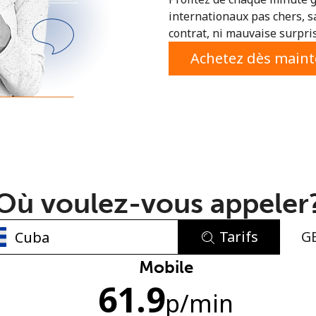
internationaux pas chers, s
ou
contrat, ni mauvaise surpri
Achetez dès main
Où voulez-vous appeler
Tarifs
G
Aucun mot de passe créé
Mobile
61.9
8 caractères minimum
p
/min
Une lettre majuscule et une lettre minuscule