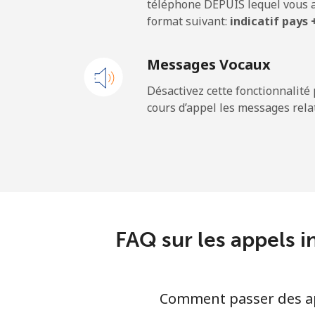
téléphone DEPUIS lequel vous a
format suivant:
indicatif pays
Mobile
Messages Vocaux
Cayman Islands
Désactivez cette fonctionnalité 
cours d’appel les messages relat
Ligne fixe
Mobile
Central African Republi
Ligne fixe
FAQ sur les appels i
Mobile
Comment passer des app
Chad