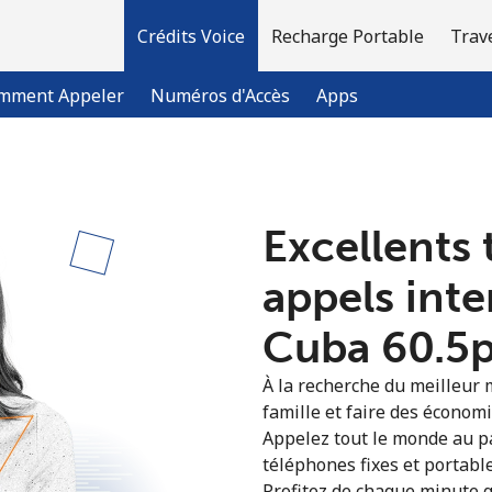
Crédits Voice
Recharge Portable
Trav
mment Appeler
Numéros d'Accès
Apps
Bienvenue!
Excellents 
Vous avez déjà un compte?
Connectez-vous →
appels int
Cuba ⁦60.5p
S'enregistrer avec
À la recherche du meilleur 
famille et faire des économ
Appelez tout le monde au pa
téléphones fixes et portabl
Profitez de chaque minute g