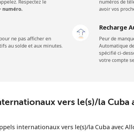
ppelez. Respectez le
numéros de télé
 + numéro.
avoir vos proch
⁦19.9p⁩
25 min pour ⁦£5⁩
Recharge A
pour ne pas afficher en
Peur de manquer
ifs au solde et aux minutes.
Automatique de
⁦16.5p⁩
30 min pour ⁦£5⁩
spécifié ci-des
votre compte ser
⁦22.9p⁩
21 min pour ⁦£5⁩
c
⁦67.9p⁩
7 min pour ⁦£5⁩
nternationaux vers le(s)/la Cub
⁦56.9p⁩
8 min pour ⁦£5⁩
els internationaux vers le(s)/la Cuba avec Al