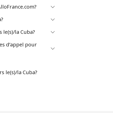
AlloFrance.com?
-
a?
⁦13p⁩
le(s)/la Cuba?
tes d’appel pour
-
⁦7p⁩
s le(s)/la Cuba?
-
-