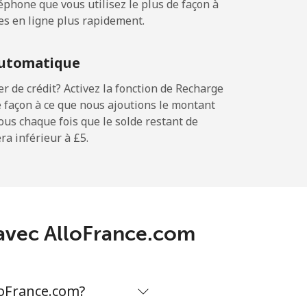
phone que vous utilisez le plus de façon à
es en ligne plus rapidement.
⁦12p⁩
utomatique
 de crédit? Activez la fonction de Recharge
 façon à ce que nous ajoutions le montant
-
sous chaque fois que le solde restant de
a inférieur à ⁦£5⁩.
-
-
a avec AlloFrance.com
-
loFrance.com?