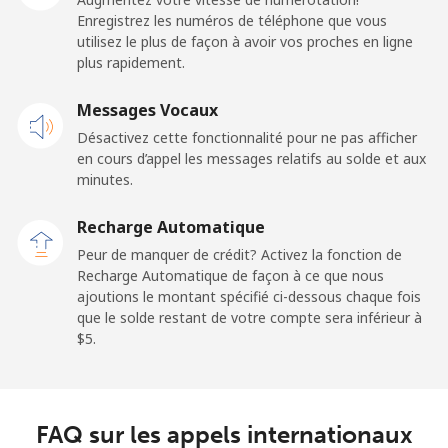
⁦$5⁩
Enregistrez les numéros de téléphone que vous
utilisez le plus de façon à avoir vos proches en ligne
plus rapidement.
Mobile
⁦64.5¢⁩
7 min pour
-
⁦$5⁩
Messages Vocaux
Désactivez cette fonctionnalité pour ne pas afficher
Kuwait
en cours d’appel les messages relatifs au solde et aux
minutes.
Ligne fixe
⁦6.9¢⁩
72 min pour
-
⁦$5⁩
Recharge Automatique
Peur de manquer de crédit? Activez la fonction de
Mobile
⁦6.9¢⁩
72 min pour
-
Recharge Automatique de façon à ce que nous
⁦$5⁩
ajoutions le montant spécifié ci-dessous chaque fois
que le solde restant de votre compte sera inférieur à
Kyrgyzstan
⁦$5⁩.
Ligne fixe
⁦31.9¢⁩
15 min pour
-
⁦$5⁩
FAQ sur les appels internationaux