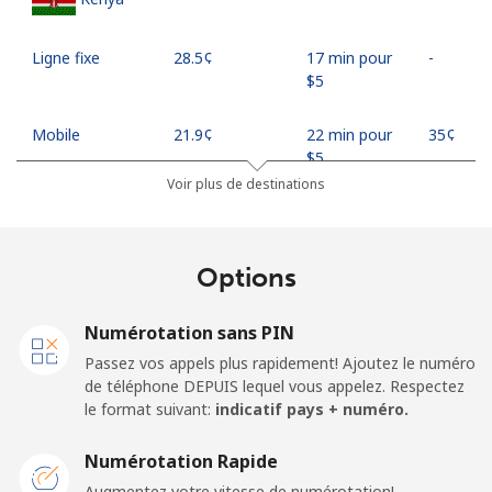
Ligne fixe
⁦28.5¢⁩
17 min pour
-
⁦$5⁩
Mobile
⁦21.9¢⁩
22 min pour
⁦35¢⁩
⁦$5⁩
Voir plus de destinations
Mobile -
⁦18.9¢⁩
26 min pour
⁦35¢⁩
Safaricom
⁦$5⁩
Options
Kiribati
Numérotation sans PIN
All country
⁦210.9¢⁩
2 min pour
-
Passez vos appels plus rapidement! Ajoutez le numéro
⁦$5⁩
de téléphone DEPUIS lequel vous appelez. Respectez
le format suivant:
indicatif pays + numéro.
Kosovo
Numérotation Rapide
Ligne fixe
⁦32.9¢⁩
15 min pour
-
Augmentez votre vitesse de numérotation!