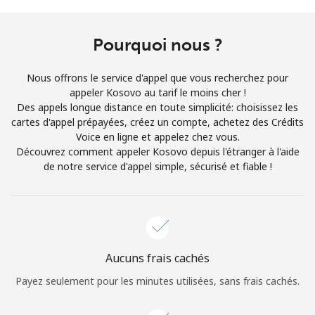
Conditions générales.
Pourquoi nous ?
S'inscrire
Nous offrons le service d'appel que vous recherchez pour
appeler Kosovo au tarif le moins cher !
Des appels longue distance en toute simplicité: choisissez les
cartes d'appel prépayées, créez un compte, achetez des Crédits
Bonjour!
Voice en ligne et appelez chez vous.
Découvrez comment appeler Kosovo depuis l'étranger à l'aide
de notre service d'appel simple, sécurisé et fiable !
Identifiez-vous ou
INSCRIVEZ-VOUS →
Aucuns frais cachés
Rappel du mot de passe →
Payez seulement pour les minutes utilisées, sans frais cachés.