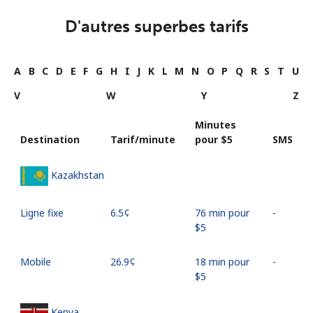
D'autres superbes tarifs
A
B
C
D
E
F
G
H
I
J
K
L
M
N
O
P
Q
R
S
T
U
V
W
Y
Z
Minutes
Destination
Tarif/minute
pour ⁦$5⁩
SMS
Kazakhstan
Ligne fixe
⁦6.5¢⁩
76 min pour
-
⁦$5⁩
Mobile
⁦26.9¢⁩
18 min pour
-
⁦$5⁩
Kenya