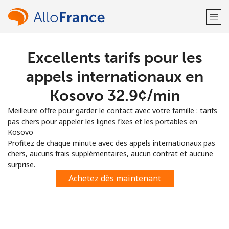
Excellents tarifs pour les
Bienvenue!
appels internationaux en
Vous avez déjà un compte?
Connectez-vous →
Kosovo ⁦32.9¢⁩/min
Meilleure offre pour garder le contact avec votre famille : tarifs
S'enregistrer avec
pas chers pour appeler les lignes fixes et les portables en
Kosovo
Profitez de chaque minute avec des appels internationaux pas
chers, aucuns frais supplémentaires, aucun contrat et aucune
surprise.
ou
Achetez dès maintenant