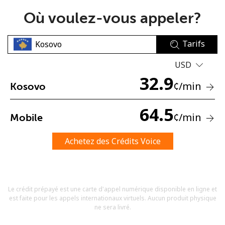
Où voulez-vous appeler?
Tarifs
USD
32.9
Aucun mot de passe créé
¢
/min
Kosovo
8 caractères minimum
Une lettre majuscule et une lettre minuscule
64.5
¢
/min
Mobile
Un numéro
Un caractère spécial
Achetez des Crédits Voice
Le crédit prépayé est une carte d'appel numérique disponible en ligne et
est faite pour les appels internationaux virtuels. Aucun produit physique
Restez en contact pour obtenir nos meilleures offres.
ne sera livré.
En créant un compte sur ce site, j'accepte les présentes