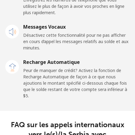
Ligne fixe
⁦33.9c⁩
14 min pour ⁦$5⁩
-
utilisez le plus de façon à avoir vos proches en ligne
plus rapidement.
Mobile
⁦32.5c⁩
15 min pour ⁦$5⁩
-
Messages Vocaux
Sao Tome And Principe
Désactivez cette fonctionnalité pour ne pas afficher
en cours d’appel les messages relatifs au solde et aux
All country
⁦319.5c⁩
1 min pour ⁦$5⁩
-
minutes.
Recharge Automatique
Saudi Arabia
Peur de manquer de crédit? Activez la fonction de
Recharge Automatique de façon à ce que nous
Ligne fixe
⁦20.9c⁩
23 min pour ⁦$5⁩
-
ajoutions le montant spécifié ci-dessous chaque fois
que le solde restant de votre compte sera inférieur à
Mobile
⁦31.9c⁩
15 min pour ⁦$5⁩
-
⁦$5⁩.
Senegal
FAQ sur les appels internationaux
Ligne fixe
⁦65.5c⁩
7 min pour ⁦$5⁩
-
vers le(s)/la Serbia avec