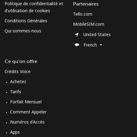
Politique de confidentialité et
Partenaires
Mobile
⁦104.5c⁩
4 min pour ⁦$5⁩
-
d'utilisation de cookies
Tello.com
Conditions Générales
MobileSIM.com
Spain
Qui sommes-nous
United States
Ligne fixe
⁦1.5c⁩
333 min pour
-
French
⁦$5⁩
Ce qu'on offre
Mobile
⁦1.7c⁩
294 min pour
⁦11c⁩
⁦$5⁩
Crédits Voice
Achetez
Sri Lanka
Tarifs
Forfait Mensuel
Ligne fixe
⁦39.9c⁩
12 min pour ⁦$5⁩
-
Comment Appeler
Mobile
⁦33.9c⁩
14 min pour ⁦$5⁩
-
Numéros d'Accès
Apps
St Helena