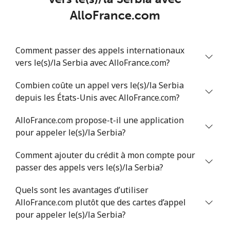
Mobile
⁦56.5c⁩
8 min pour ⁦$5⁩
⁦42c⁩
AlloFrance.com
Serbia
Comment passer des appels internationaux
vers le(s)/la Serbia avec AlloFrance.com?
Ligne fixe
⁦33.9c⁩
14 min pour ⁦$5⁩
-
Combien coûte un appel vers le(s)/la Serbia
Mobile
⁦82.5c⁩
6 min pour ⁦$5⁩
-
depuis les États-Unis avec AlloFrance.com?
Seychelles
AlloFrance.com propose-t-il une application
pour appeler le(s)/la Serbia?
Ligne fixe
⁦132.9c⁩
3 min pour ⁦$5⁩
-
Comment ajouter du crédit à mon compte pour
passer des appels vers le(s)/la Serbia?
Mobile
⁦129.5c⁩
3 min pour ⁦$5⁩
-
Quels sont les avantages d’utiliser
Sierra Leone
AlloFrance.com plutôt que des cartes d’appel
pour appeler le(s)/la Serbia?
Mobile
⁦91.9c⁩
5 min pour ⁦$5⁩
-