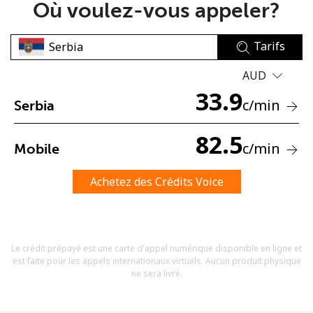
Où voulez-vous appeler?
Tarifs
AUD
33.9
c
/min
Serbia
Aucun mot de passe créé
8 caractères minimum
82.5
c
/min
Mobile
Une lettre majuscule et une lettre minuscule
Un numéro
Un caractère spécial
Achetez des Crédits Voice
Le crédit prépayé est une carte d'appel numérique disponible en ligne et
est faite pour les appels internationaux virtuels. Aucun produit physique
ne sera livré.
Restez en contact pour obtenir nos meilleures offres.
En créant un compte sur ce site, j'accepte les présentes