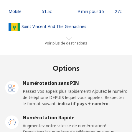
Mobile
⁦51.5c⁩
9 min pour ⁦$5⁩
⁦27c⁩
Saint Vincent And The Grenadines
Ligne fixe
⁦42.5c⁩
11 min pour ⁦$5⁩
-
Voir plus de destinations
Mobile
⁦46.9c⁩
10 min pour ⁦$5⁩
-
Options
Samoa
Numérotation sans PIN
Ligne fixe
⁦189.5c⁩
2 min pour ⁦$5⁩
-
Passez vos appels plus rapidement! Ajoutez le numéro
de téléphone DEPUIS lequel vous appelez. Respectez
Mobile
⁦199.5c⁩
2 min pour ⁦$5⁩
⁦39c⁩
le format suivant:
indicatif pays + numéro.
San Marino
Numérotation Rapide
Augmentez votre vitesse de numérotation!
Enregistrez les numéros de téléphone que vous