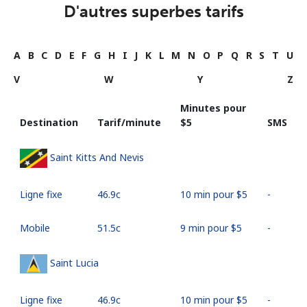
D'autres superbes tarifs
A
B
C
D
E
F
G
H
I
J
K
L
M
N
O
P
Q
R
S
T
U
V
W
Y
Z
Minutes pour
Destination
Tarif/minute
⁦$5⁩
SMS
Saint Kitts And Nevis
Ligne fixe
⁦46.9c⁩
10 min pour ⁦$5⁩
-
Mobile
⁦51.5c⁩
9 min pour ⁦$5⁩
-
Saint Lucia
Ligne fixe
⁦46.9c⁩
10 min pour ⁦$5⁩
-