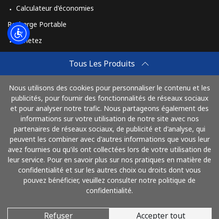
Calculateur d'économies
All country
⁦420.9c⁩
1 min pour ⁦$5⁩
-
Recharge Portable
Achetez
St Pierre And Miquelon
Comment Recharger
Tous Les Produits
Ligne fixe
⁦74.5c⁩
6 min pour ⁦$5⁩
-
Travel eSIM
Nous utilisons des cookies pour personnaliser le contenu et les
Achetez
Mobile
⁦80.5c⁩
6 min pour ⁦$5⁩
-
publicités, pour fournir des fonctionnalités de réseaux sociaux
Mode de fonctionnement
et pour analyser notre trafic. Nous partageons également des
informations sur votre utilisation de notre site avec nos
Sudan
partenaires de réseaux sociaux, de publicité et d'analyse, qui
peuvent les combiner avec d'autres informations que vous leur
Payez avec
Ligne fixe
⁦66.5c⁩
7 min pour ⁦$5⁩
-
avez fournies ou qu'ils ont collectées lors de votre utilisation de
leur service. Pour en savoir plus sur nos pratiques en matière de
Mobile
⁦61.5c⁩
8 min pour ⁦$5⁩
⁦55c⁩
confidentialité et sur les autres choix ou droits dont vous
pouvez bénéficier, veuillez consulter notre politique de
confidentialité.
Suriname
Refuser
Accepter tout
© 2026 AlloFrance