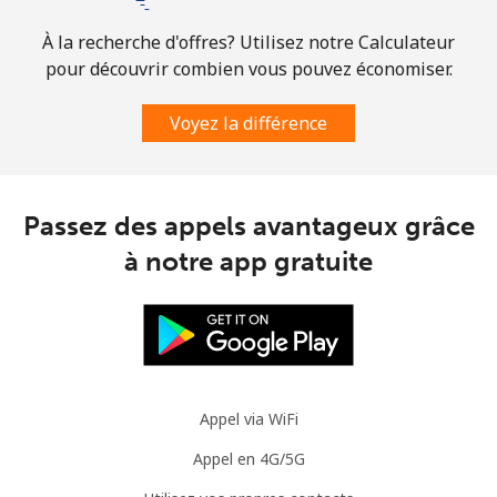
⁦$5⁩
À la recherche d'offres? Utilisez notre Calculateur
Mobile
⁦4.9c⁩
102 min pour
⁦14c⁩
pour découvrir combien vous pouvez économiser.
⁦$5⁩
Voyez la différence
Slovenia
Ligne fixe
⁦50.5c⁩
9 min pour ⁦$5⁩
-
Passez des appels avantageux grâce
à notre app gratuite
Mobile
⁦77.5c⁩
6 min pour ⁦$5⁩
-
Solomon Islands
All country
⁦243.5c⁩
2 min pour ⁦$5⁩
-
Appel via WiFi
Somalia
Appel en 4G/5G
Ligne fixe
⁦84.9c⁩
5 min pour ⁦$5⁩
-