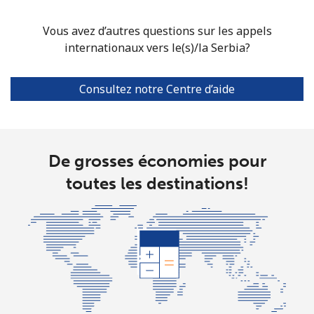
Singapore
Vous avez d’autres questions sur les appels
internationaux vers le(s)/la Serbia?
Ligne fixe
⁦2.4c⁩
208 min pour
-
⁦$5⁩
Consultez notre Centre d’aide
Mobile
⁦2.5c⁩
200 min pour
-
⁦$5⁩
De grosses économies pour
Sint Maarten
toutes les destinations!
Ligne fixe
⁦34.5c⁩
14 min pour ⁦$5⁩
-
Mobile
⁦32.9c⁩
15 min pour ⁦$5⁩
-
Slovakia
Ligne fixe
⁦1.5c⁩
333 min pour
-