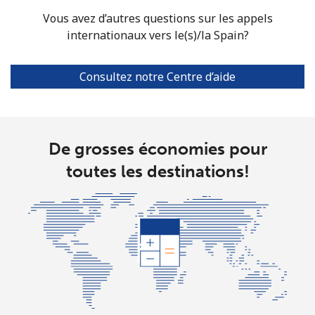
Singapore
Vous avez d’autres questions sur les appels
internationaux vers le(s)/la Spain?
Ligne fixe
⁦2.4c⁩
208 min pour
-
⁦$5⁩
Consultez notre Centre d’aide
Mobile
⁦2.5c⁩
200 min pour
-
⁦$5⁩
De grosses économies pour
Sint Maarten
toutes les destinations!
Ligne fixe
⁦34.5c⁩
14 min pour ⁦$5⁩
-
Mobile
⁦32.9c⁩
15 min pour ⁦$5⁩
-
Slovakia
Ligne fixe
⁦1.5c⁩
333 min pour
-
⁦$5⁩