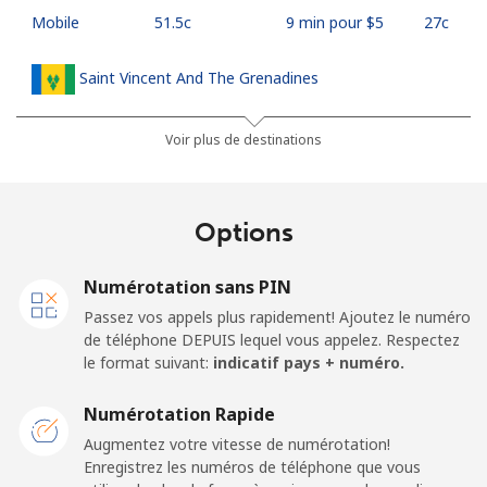
Mobile
⁦51.5c⁩
9 min pour ⁦$5⁩
⁦27c⁩
Saint Vincent And The Grenadines
Ligne fixe
⁦42.5c⁩
11 min pour ⁦$5⁩
-
Voir plus de destinations
Mobile
⁦46.9c⁩
10 min pour ⁦$5⁩
-
Options
Samoa
Numérotation sans PIN
Ligne fixe
⁦189.5c⁩
2 min pour ⁦$5⁩
-
Passez vos appels plus rapidement! Ajoutez le numéro
de téléphone DEPUIS lequel vous appelez. Respectez
Mobile
⁦199.5c⁩
2 min pour ⁦$5⁩
⁦39c⁩
le format suivant:
indicatif pays + numéro.
San Marino
Numérotation Rapide
Augmentez votre vitesse de numérotation!
Enregistrez les numéros de téléphone que vous
Ligne fixe
⁦33.9c⁩
14 min pour ⁦$5⁩
-