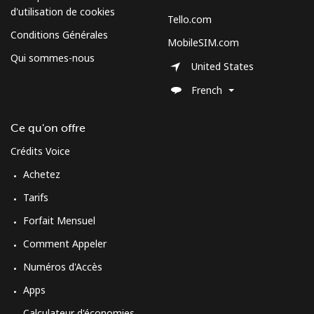
Mobile
⁦104.5c⁩
4 min pour ⁦$5⁩
-
d'utilisation de cookies
Tello.com
Conditions Générales
MobileSIM.com
Spain
Qui sommes-nous
United States
Ligne fixe
⁦1.5c⁩
333 min pour
-
French
⁦$5⁩
Ce qu'on offre
Mobile
⁦1.7c⁩
294 min pour
⁦11c⁩
⁦$5⁩
Crédits Voice
Achetez
Sri Lanka
Tarifs
Forfait Mensuel
Ligne fixe
⁦39.9c⁩
12 min pour ⁦$5⁩
-
Comment Appeler
Mobile
⁦33.9c⁩
14 min pour ⁦$5⁩
-
Numéros d'Accès
Apps
St Helena
Calculateur d'économies