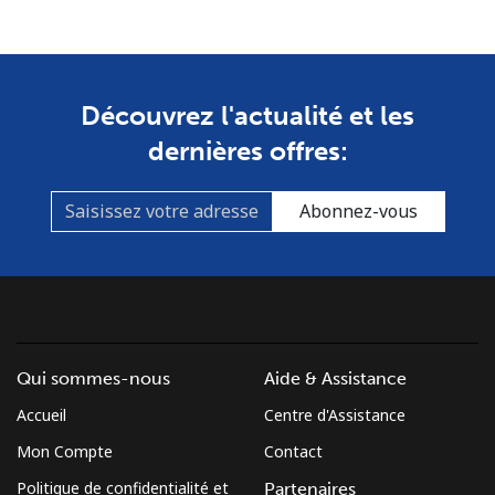
Mobile
⁦79.9c⁩
6 min pour ⁦$5⁩
-
South Africa
Découvrez l'actualité et les
dernières offres:
Ligne fixe
⁦17.9c⁩
27 min pour ⁦$5⁩
-
Mobile
⁦15.5c⁩
32 min pour ⁦$5⁩
⁦11c⁩
Abonnez-vous
South Korea
Ligne fixe
⁦6.9c⁩
72 min pour ⁦$5⁩
-
Mobile
⁦4.9c⁩
102 min pour
⁦11c⁩
Qui sommes-nous
Aide & Assistance
⁦$5⁩
Accueil
Centre d'Assistance
South Sudan
Mon Compte
Contact
Politique de confidentialité et
Partenaires