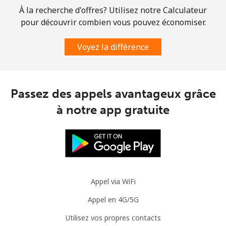
À la recherche d'offres? Utilisez notre Calculateur
Mobile
⁦4.9c⁩
102 min pour
⁦14c⁩
pour découvrir combien vous pouvez économiser.
⁦$5⁩
Voyez la différence
Slovenia
Ligne fixe
⁦50.5c⁩
9 min pour ⁦$5⁩
-
Passez des appels avantageux grâce
à notre app gratuite
Mobile
⁦77.5c⁩
6 min pour ⁦$5⁩
-
Solomon Islands
All country
⁦243.5c⁩
2 min pour ⁦$5⁩
-
Appel via WiFi
Somalia
Appel en 4G/5G
Ligne fixe
⁦84.9c⁩
5 min pour ⁦$5⁩
-
Utilisez vos propres contacts