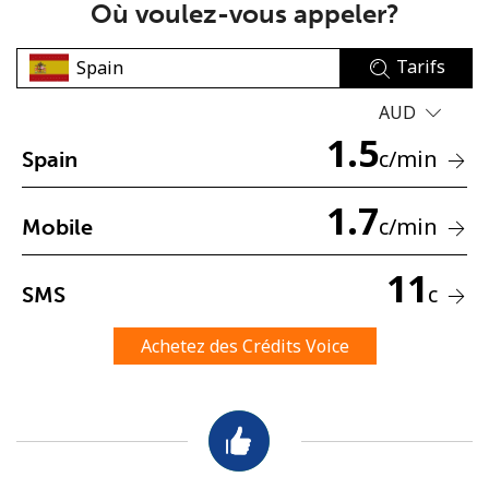
Où voulez-vous appeler?
Tarifs
AUD
1.5
c
/min
Spain
Aucun mot de passe créé
1.7
8 caractères minimum
c
/min
Mobile
Une lettre majuscule et une lettre minuscule
Un numéro
11
Un caractère spécial
c
SMS
Achetez des Crédits Voice
Restez en contact pour obtenir nos meilleures offres.
En créant un compte sur ce site, j'accepte les présentes