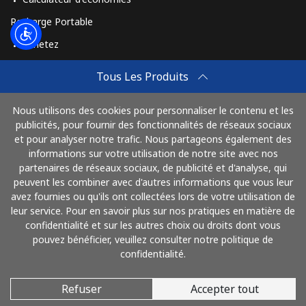
All country
⁦420.9c⁩
1 min pour ⁦$5⁩
-
Recharge Portable
Achetez
St Pierre And Miquelon
Comment Recharger
Tous Les Produits
Ligne fixe
⁦74.5c⁩
6 min pour ⁦$5⁩
-
Travel eSIM
Nous utilisons des cookies pour personnaliser le contenu et les
Achetez
Mobile
⁦80.5c⁩
6 min pour ⁦$5⁩
-
publicités, pour fournir des fonctionnalités de réseaux sociaux
Mode de fonctionnement
et pour analyser notre trafic. Nous partageons également des
informations sur votre utilisation de notre site avec nos
Sudan
partenaires de réseaux sociaux, de publicité et d'analyse, qui
peuvent les combiner avec d'autres informations que vous leur
Payez avec
Ligne fixe
⁦66.5c⁩
7 min pour ⁦$5⁩
-
avez fournies ou qu'ils ont collectées lors de votre utilisation de
leur service. Pour en savoir plus sur nos pratiques en matière de
Mobile
⁦61.5c⁩
8 min pour ⁦$5⁩
⁦55c⁩
confidentialité et sur les autres choix ou droits dont vous
pouvez bénéficier, veuillez consulter notre politique de
confidentialité.
Suriname
Refuser
Accepter tout
© 2026 AlloFrance
Ligne fixe
⁦61.5c⁩
8 min pour ⁦$5⁩
-