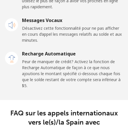
utilisez le plus de façon à avoir vos proches en ligne
plus rapidement.
Mobile
⁦32.5c⁩
15 min pour ⁦$5⁩
-
Messages Vocaux
Sao Tome And Principe
Désactivez cette fonctionnalité pour ne pas afficher
en cours d’appel les messages relatifs au solde et aux
All country
⁦319.5c⁩
1 min pour ⁦$5⁩
-
minutes.
Recharge Automatique
Saudi Arabia
Peur de manquer de crédit? Activez la fonction de
Recharge Automatique de façon à ce que nous
Ligne fixe
⁦20.9c⁩
23 min pour ⁦$5⁩
-
ajoutions le montant spécifié ci-dessous chaque fois
que le solde restant de votre compte sera inférieur à
Mobile
⁦31.9c⁩
15 min pour ⁦$5⁩
-
⁦$5⁩.
Senegal
FAQ sur les appels internationaux
Ligne fixe
⁦65.5c⁩
7 min pour ⁦$5⁩
-
vers le(s)/la Spain avec
Mobile
⁦56.5c⁩
8 min pour ⁦$5⁩
⁦42c⁩