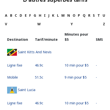
A
B
C
D
E
F
G
H
I
J
K
L
M
N
O
P
Q
R
S
T
U
V
W
Y
Z
Minutes pour
Destination
Tarif/minute
⁦$5⁩
SMS
Saint Kitts And Nevis
Ligne fixe
⁦46.9c⁩
10 min pour ⁦$5⁩
-
Mobile
⁦51.5c⁩
9 min pour ⁦$5⁩
-
Saint Lucia
Ligne fixe
⁦46.9c⁩
10 min pour ⁦$5⁩
-