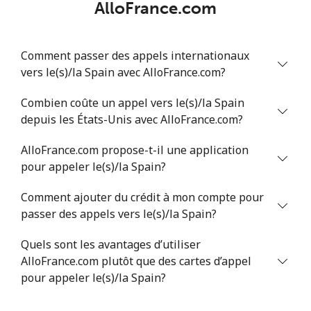
AlloFrance.com
Serbia
Comment passer des appels internationaux
vers le(s)/la Spain avec AlloFrance.com?
Ligne fixe
⁦33.9c⁩
14 min pour ⁦$5⁩
-
Combien coûte un appel vers le(s)/la Spain
Mobile
⁦82.5c⁩
6 min pour ⁦$5⁩
-
depuis les États-Unis avec AlloFrance.com?
Seychelles
AlloFrance.com propose-t-il une application
pour appeler le(s)/la Spain?
Ligne fixe
⁦132.9c⁩
3 min pour ⁦$5⁩
-
Comment ajouter du crédit à mon compte pour
passer des appels vers le(s)/la Spain?
Mobile
⁦129.5c⁩
3 min pour ⁦$5⁩
-
Quels sont les avantages d’utiliser
Sierra Leone
AlloFrance.com plutôt que des cartes d’appel
pour appeler le(s)/la Spain?
Mobile
⁦91.9c⁩
5 min pour ⁦$5⁩
-