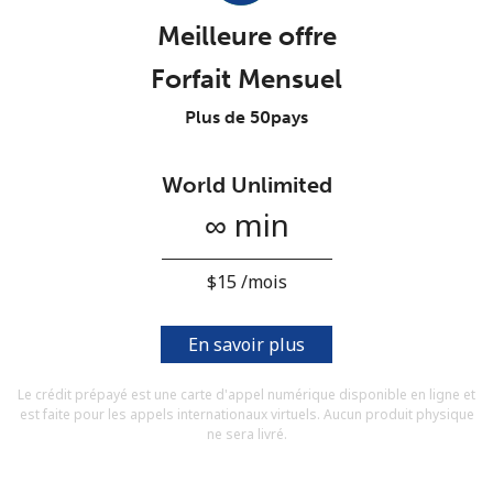
Conditions générales.
Meilleure offre
Forfait Mensuel
S'inscrire
Plus de 50pays
World Unlimited
Bonjour!
∞ min
Identifiez-vous ou
INSCRIVEZ-VOUS →
⁦$15⁩ /mois
En savoir plus
Le crédit prépayé est une carte d'appel numérique disponible en ligne et
est faite pour les appels internationaux virtuels. Aucun produit physique
Rappel du mot de passe →
ne sera livré.