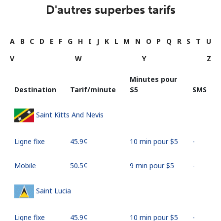
D'autres superbes tarifs
A
B
C
D
E
F
G
H
I
J
K
L
M
N
O
P
Q
R
S
T
U
V
W
Y
Z
Minutes pour
Destination
Tarif/minute
⁦$5⁩
SMS
Saint Kitts And Nevis
Ligne fixe
⁦45.9¢⁩
10 min pour ⁦$5⁩
-
Mobile
⁦50.5¢⁩
9 min pour ⁦$5⁩
-
Saint Lucia
Ligne fixe
⁦45.9¢⁩
10 min pour ⁦$5⁩
-