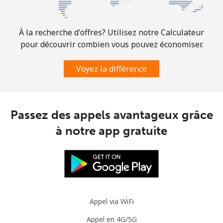
⁦$5⁩
Mobile
⁦4.9¢⁩
102 min pour
⁦13¢⁩
À la recherche d'offres? Utilisez notre Calculateur
⁦$5⁩
pour découvrir combien vous pouvez économiser.
Slovenia
Voyez la différence
Ligne fixe
⁦49.5¢⁩
10 min pour ⁦$5⁩
-
Passez des appels avantageux grâce
Mobile
⁦75.9¢⁩
6 min pour ⁦$5⁩
-
à notre app gratuite
Solomon Islands
All country
⁦238.9¢⁩
2 min pour ⁦$5⁩
-
Somalia
Appel via WiFi
Appel en 4G/5G
Ligne fixe
⁦83.5¢⁩
5 min pour ⁦$5⁩
-