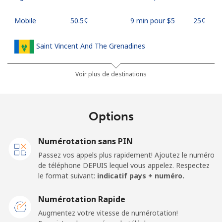
Mobile
⁦50.5¢⁩
9 min pour ⁦$5⁩
⁦25¢⁩
Saint Vincent And The Grenadines
Ligne fixe
⁦41.5¢⁩
12 min pour ⁦$5⁩
-
Voir plus de destinations
Mobile
⁦45.9¢⁩
10 min pour ⁦$5⁩
-
Options
Samoa
Numérotation sans PIN
Ligne fixe
⁦185.9¢⁩
2 min pour ⁦$5⁩
-
Passez vos appels plus rapidement! Ajoutez le numéro
de téléphone DEPUIS lequel vous appelez. Respectez
Mobile
⁦195.5¢⁩
2 min pour ⁦$5⁩
⁦36¢⁩
le format suivant:
indicatif pays + numéro.
San Marino
Numérotation Rapide
Augmentez votre vitesse de numérotation!