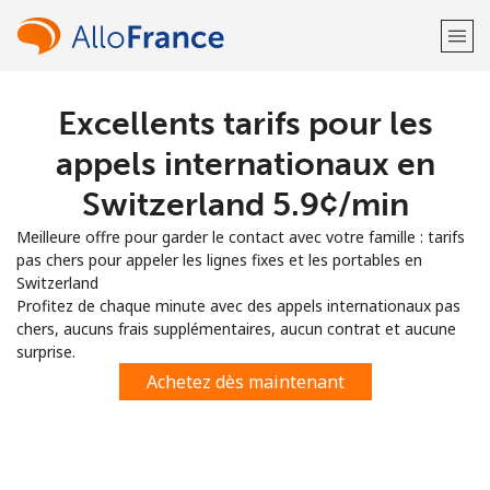
Excellents tarifs pour les
Bienvenue!
appels internationaux en
Vous avez déjà un compte?
Connectez-vous →
Switzerland ⁦5.9¢⁩/min
Meilleure offre pour garder le contact avec votre famille : tarifs
S'enregistrer avec
pas chers pour appeler les lignes fixes et les portables en
Switzerland
Profitez de chaque minute avec des appels internationaux pas
chers, aucuns frais supplémentaires, aucun contrat et aucune
surprise.
ou
Achetez dès maintenant