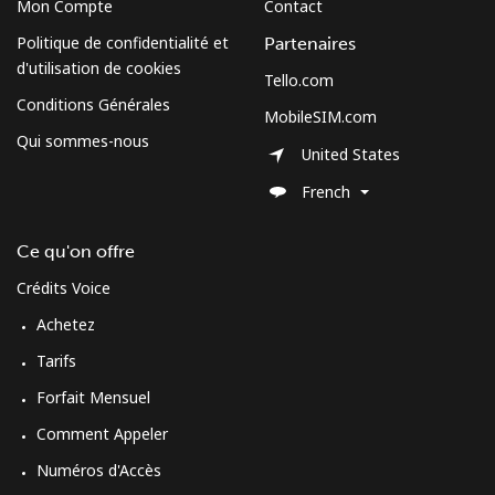
Mon Compte
Contact
Mobile
⁦102.5¢⁩
4 min pour ⁦$5⁩
-
Politique de confidentialité et
Partenaires
d'utilisation de cookies
Tello.com
Spain
Conditions Générales
MobileSIM.com
Qui sommes-nous
Ligne fixe
⁦1.5¢⁩
333 min pour
-
United States
⁦$5⁩
French
Mobile
⁦1.7¢⁩
294 min pour
⁦10¢⁩
Ce qu'on offre
⁦$5⁩
Crédits Voice
Sri Lanka
Achetez
Tarifs
Ligne fixe
⁦38.9¢⁩
12 min pour ⁦$5⁩
-
Forfait Mensuel
Mobile
⁦33.5¢⁩
14 min pour ⁦$5⁩
-
Comment Appeler
Numéros d'Accès
St Helena