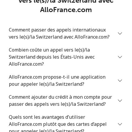
vers le(s)/la Switzerland avec
Mobile
⁦55.5¢⁩
9 min pour ⁦$5⁩
⁦39¢⁩
AlloFrance.com
Serbia
Comment passer des appels internationaux
vers le(s)/la Switzerland avec AlloFrance.com?
Ligne fixe
⁦33.5¢⁩
14 min pour ⁦$5⁩
-
Combien coûte un appel vers le(s)/la
Mobile
⁦80.5¢⁩
6 min pour ⁦$5⁩
-
Switzerland depuis les États-Unis avec
AlloFrance.com?
Seychelles
AlloFrance.com propose-t-il une application
Ligne fixe
⁦130.5¢⁩
3 min pour ⁦$5⁩
-
pour appeler le(s)/la Switzerland?
Comment ajouter du crédit à mon compte pour
Mobile
⁦126.9¢⁩
3 min pour ⁦$5⁩
-
passer des appels vers le(s)/la Switzerland?
Sierra Leone
Quels sont les avantages d’utiliser
AlloFrance.com plutôt que des cartes d’appel
Mobile
⁦90.5¢⁩
5 min pour ⁦$5⁩
-
pour appeler le(s)/la Switzerland?