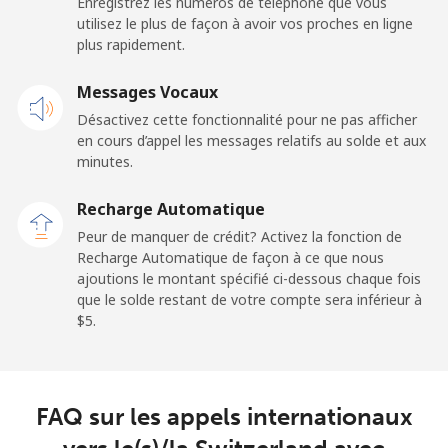
Enregistrez les numéros de téléphone que vous
Ligne fixe
⁦32.9¢⁩
15 min pour ⁦$5⁩
-
utilisez le plus de façon à avoir vos proches en ligne
plus rapidement.
Mobile
⁦31.9¢⁩
15 min pour ⁦$5⁩
-
Messages Vocaux
Sao Tome And Principe
Désactivez cette fonctionnalité pour ne pas afficher
en cours d’appel les messages relatifs au solde et aux
All country
⁦313.5¢⁩
1 min pour ⁦$5⁩
-
minutes.
Recharge Automatique
Saudi Arabia
Peur de manquer de crédit? Activez la fonction de
Recharge Automatique de façon à ce que nous
Ligne fixe
⁦20.5¢⁩
24 min pour ⁦$5⁩
-
ajoutions le montant spécifié ci-dessous chaque fois
que le solde restant de votre compte sera inférieur à
Mobile
⁦31.5¢⁩
15 min pour ⁦$5⁩
-
⁦$5⁩.
Senegal
FAQ sur les appels internationaux
Ligne fixe
⁦63.9¢⁩
7 min pour ⁦$5⁩
-