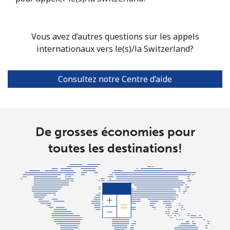
Singapore
Vous avez d’autres questions sur les appels
Ligne fixe
⁦2.4¢⁩
208 min pour
-
internationaux vers le(s)/la Switzerland?
⁦$5⁩
Consultez notre Centre d’aide
Mobile
⁦2.5¢⁩
200 min pour
-
⁦$5⁩
Sint Maarten
De grosses économies pour
toutes les destinations!
Ligne fixe
⁦33.9¢⁩
14 min pour ⁦$5⁩
-
Mobile
⁦33.9¢⁩
14 min pour ⁦$5⁩
-
Slovakia
Ligne fixe
⁦1.5¢⁩
333 min pour
-