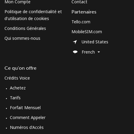
South Sudan
Mon Compte
Contact
Politique de confidentialité et
Partenaires
Mobile
⁦63.9¢⁩
7 min pour ⁦€5⁩
-
d'utilisation de cookies
Tello.com
Conditions Générales
MobileSIM.com
Spain
Qui sommes-nous
United States
Ligne fixe
⁦1.5¢⁩
333 min pour
-
French
⁦€5⁩
Ce qu'on offre
Mobile
⁦1.5¢⁩
333 min pour
⁦7¢⁩
⁦€5⁩
Crédits Voice
Achetez
Sri Lanka
Tarifs
Ligne fixe
⁦27.5¢⁩
18 min pour ⁦€5⁩
-
Forfait Mensuel
Comment Appeler
Mobile
⁦22.5¢⁩
22 min pour ⁦€5⁩
-
Numéros d'Accès