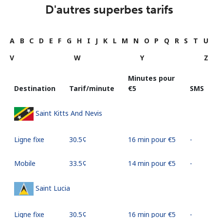
D'autres superbes tarifs
A
B
C
D
E
F
G
H
I
J
K
L
M
N
O
P
Q
R
S
T
U
V
W
Y
Z
Minutes pour
Destination
Tarif/minute
⁦€5⁩
SMS
Saint Kitts And Nevis
Ligne fixe
⁦30.5¢⁩
16 min pour ⁦€5⁩
-
Mobile
⁦33.5¢⁩
14 min pour ⁦€5⁩
-
Saint Lucia
Ligne fixe
⁦30.5¢⁩
16 min pour ⁦€5⁩
-