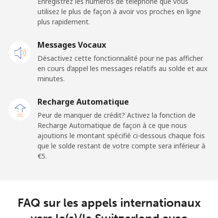
Enregistrez les numéros de téléphone que vous
Ligne fixe
⁦21.9¢⁩
22 min pour ⁦€5⁩
-
utilisez le plus de façon à avoir vos proches en ligne
plus rapidement.
Mobile
⁦20.9¢⁩
23 min pour ⁦€5⁩
-
Messages Vocaux
Sao Tome And Principe
Désactivez cette fonctionnalité pour ne pas afficher
en cours d’appel les messages relatifs au solde et aux
All country
⁦194.5¢⁩
2 min pour ⁦€5⁩
-
minutes.
Recharge Automatique
Saudi Arabia
Peur de manquer de crédit? Activez la fonction de
Recharge Automatique de façon à ce que nous
Ligne fixe
⁦13.9¢⁩
35 min pour ⁦€5⁩
-
ajoutions le montant spécifié ci-dessous chaque fois
que le solde restant de votre compte sera inférieur à
Mobile
⁦20.9¢⁩
23 min pour ⁦€5⁩
-
⁦€5⁩.
Senegal
FAQ sur les appels internationaux
Ligne fixe
⁦42.5¢⁩
11 min pour ⁦€5⁩
-