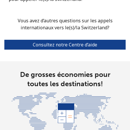
Singapore
Vous avez d’autres questions sur les appels
Ligne fixe
⁦1.8¢⁩
277 min pour
-
internationaux vers le(s)/la Switzerland?
⁦€5⁩
Consultez notre Centre d’aide
Mobile
⁦1.8¢⁩
277 min pour
-
⁦€5⁩
Sint Maarten
De grosses économies pour
toutes les destinations!
Ligne fixe
⁦22.5¢⁩
22 min pour ⁦€5⁩
-
Mobile
⁦22.5¢⁩
22 min pour ⁦€5⁩
-
Slovakia
Ligne fixe
⁦1.5¢⁩
333 min pour
-