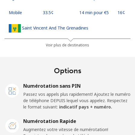
Mobile
⁦33.5¢⁩
14 min pour ⁦€5⁩
⁦16¢⁩
Saint Vincent And The Grenadines
Ligne fixe
⁦27.5¢⁩
18 min pour ⁦€5⁩
-
Voir plus de destinations
Mobile
⁦30.5¢⁩
16 min pour ⁦€5⁩
-
Options
Samoa
Numérotation sans PIN
Ligne fixe
⁦115.5¢⁩
4 min pour ⁦€5⁩
-
Passez vos appels plus rapidement! Ajoutez le numéro
de téléphone DEPUIS lequel vous appelez. Respectez
Mobile
⁦121.5¢⁩
4 min pour ⁦€5⁩
⁦23¢⁩
le format suivant:
indicatif pays + numéro.
San Marino
Numérotation Rapide
Augmentez votre vitesse de numérotation!