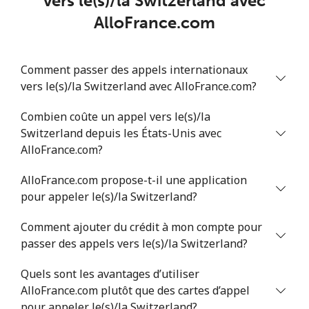
vers le(s)/la Switzerland avec
Mobile
⁦36.9¢⁩
13 min pour ⁦€5⁩
⁦24¢⁩
AlloFrance.com
Serbia
Comment passer des appels internationaux
vers le(s)/la Switzerland avec AlloFrance.com?
Ligne fixe
⁦21.9¢⁩
22 min pour ⁦€5⁩
-
Combien coûte un appel vers le(s)/la
Mobile
⁦53.5¢⁩
9 min pour ⁦€5⁩
-
Switzerland depuis les États-Unis avec
AlloFrance.com?
Seychelles
AlloFrance.com propose-t-il une application
Ligne fixe
⁦80.9¢⁩
6 min pour ⁦€5⁩
-
pour appeler le(s)/la Switzerland?
Comment ajouter du crédit à mon compte pour
Mobile
⁦78.9¢⁩
6 min pour ⁦€5⁩
-
passer des appels vers le(s)/la Switzerland?
Sierra Leone
Quels sont les avantages d’utiliser
AlloFrance.com plutôt que des cartes d’appel
Mobile
⁦55.9¢⁩
8 min pour ⁦€5⁩
-
pour appeler le(s)/la Switzerland?