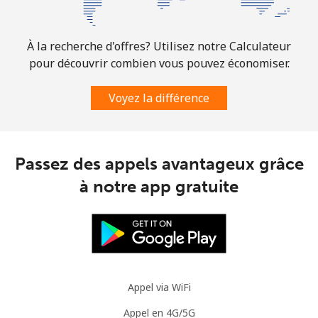
⁦€5⁩
Mobile
⁦3.5¢⁩
142 min pour
⁦8¢⁩
À la recherche d'offres? Utilisez notre Calculateur
⁦€5⁩
pour découvrir combien vous pouvez économiser.
Slovenia
Voyez la différence
Ligne fixe
⁦32.9¢⁩
15 min pour ⁦€5⁩
-
Passez des appels avantageux grâce
Mobile
⁦50.5¢⁩
9 min pour ⁦€5⁩
-
à notre app gratuite
Solomon Islands
All country
⁦148.5¢⁩
3 min pour ⁦€5⁩
-
Somalia
Appel via WiFi
Appel en 4G/5G
Ligne fixe
⁦55.5¢⁩
9 min pour ⁦€5⁩
-