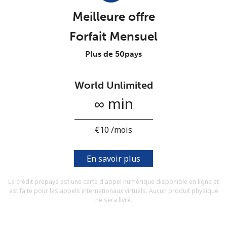
Conditions générales.
Meilleure offre
Forfait Mensuel
S'inscrire
Plus de 50pays
World Unlimited
Bonjour!
∞ min
Identifiez-vous ou
INSCRIVEZ-VOUS →
⁦€10⁩ /mois
En savoir plus
Le crédit prépayé est une carte d'appel numérique disponible en ligne et
est faite pour les appels internationaux virtuels. Aucun produit physique
Rappel du mot de passe →
ne sera livré.