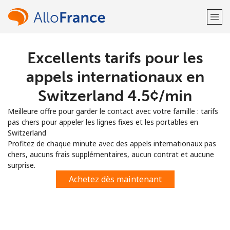
Excellents tarifs pour les
Bienvenue!
appels internationaux en
Vous avez déjà un compte?
Connectez-vous →
Switzerland ⁦4.5¢⁩/min
Meilleure offre pour garder le contact avec votre famille : tarifs
S'enregistrer avec
pas chers pour appeler les lignes fixes et les portables en
Switzerland
Profitez de chaque minute avec des appels internationaux pas
chers, aucuns frais supplémentaires, aucun contrat et aucune
surprise.
ou
Achetez dès maintenant