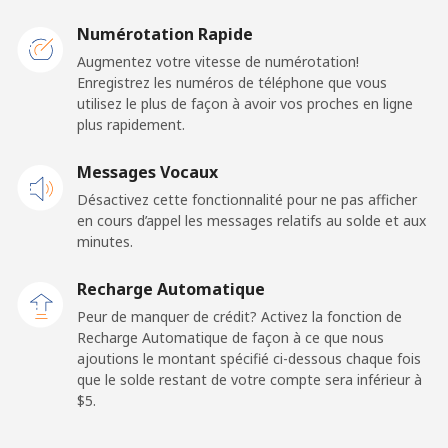
Mobile
⁦3.5¢⁩
142 min pour
⁦12¢⁩
⁦$5⁩
Numérotation Rapide
Augmentez votre vitesse de numérotation!
Premium
⁦57.9¢⁩
8 min pour ⁦$5⁩
-
Enregistrez les numéros de téléphone que vous
utilisez le plus de façon à avoir vos proches en ligne
United States
plus rapidement.
Messages Vocaux
All country
⁦1.5¢⁩
333 min pour
-
⁦$5⁩
Désactivez cette fonctionnalité pour ne pas afficher
en cours d’appel les messages relatifs au solde et aux
minutes.
Uruguay
Recharge Automatique
Ligne fixe
⁦12.9¢⁩
38 min pour ⁦$5⁩
-
Peur de manquer de crédit? Activez la fonction de
Recharge Automatique de façon à ce que nous
Mobile
⁦33.9¢⁩
14 min pour ⁦$5⁩
⁦8¢⁩
ajoutions le montant spécifié ci-dessous chaque fois
que le solde restant de votre compte sera inférieur à
⁦$5⁩.
Montevideo
⁦8.9¢⁩
56 min pour ⁦$5⁩
-