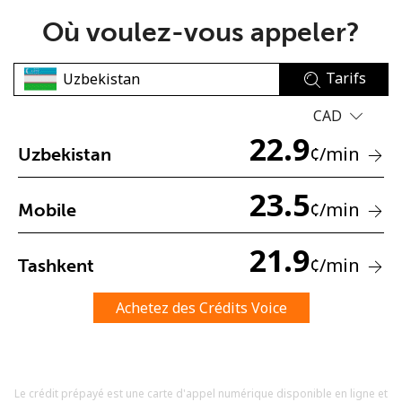
Où voulez-vous appeler?
Tarifs
CAD
22.9
Aucun mot de passe créé
¢
/min
Uzbekistan
8 caractères minimum
Une lettre majuscule et une lettre minuscule
23.5
¢
/min
Mobile
Un numéro
Un caractère spécial
21.9
¢
/min
Tashkent
Achetez des Crédits Voice
Restez en contact pour obtenir nos meilleures offres.
Le crédit prépayé est une carte d'appel numérique disponible en ligne et
En créant un compte sur ce site, j'accepte les présentes