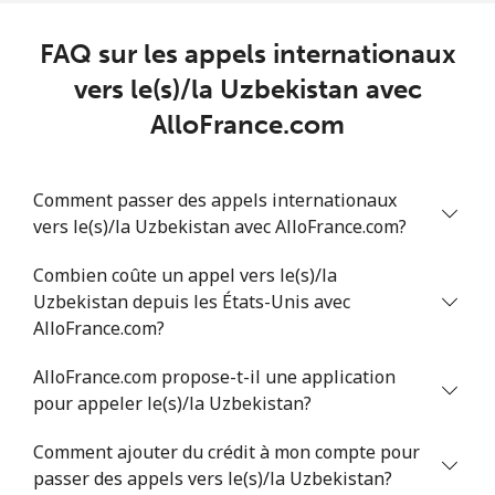
Us Virgin Islands
FAQ sur les appels internationaux
All country
⁦23.5¢⁩
21 min pour ⁦$5⁩
-
vers le(s)/la Uzbekistan avec
AlloFrance.com
Uzbekistan
Ligne fixe
⁦22.9¢⁩
21 min pour ⁦$5⁩
-
Comment passer des appels internationaux
vers le(s)/la Uzbekistan avec AlloFrance.com?
Mobile
⁦23.5¢⁩
21 min pour ⁦$5⁩
⁦55¢⁩
Combien coûte un appel vers le(s)/la
Tashkent
⁦21.9¢⁩
22 min pour ⁦$5⁩
-
Uzbekistan depuis les États-Unis avec
AlloFrance.com?
AlloFrance.com propose-t-il une application
pour appeler le(s)/la Uzbekistan?
Comment ajouter du crédit à mon compte pour
passer des appels vers le(s)/la Uzbekistan?