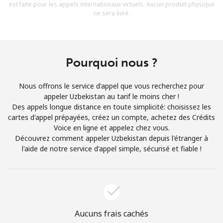
est faite pour les appels internationaux virtuels. Aucun produit physique
Conditions générales.
ne sera livré.
S'inscrire
Pourquoi nous ?
Nous offrons le service d'appel que vous recherchez pour
Bonjour!
appeler Uzbekistan au tarif le moins cher !
Des appels longue distance en toute simplicité: choisissez les
cartes d'appel prépayées, créez un compte, achetez des Crédits
Identifiez-vous ou
INSCRIVEZ-VOUS →
Voice en ligne et appelez chez vous.
Découvrez comment appeler Uzbekistan depuis l'étranger à
l'aide de notre service d'appel simple, sécurisé et fiable !
Rappel du mot de passe →
Aucuns frais cachés