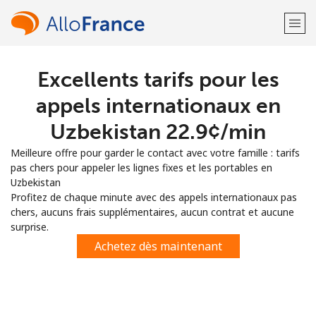
Excellents tarifs pour les
Bienvenue!
appels internationaux en
Vous avez déjà un compte?
Connectez-vous →
Uzbekistan ⁦22.9¢⁩/min
Meilleure offre pour garder le contact avec votre famille : tarifs
S'enregistrer avec
pas chers pour appeler les lignes fixes et les portables en
Uzbekistan
Profitez de chaque minute avec des appels internationaux pas
chers, aucuns frais supplémentaires, aucun contrat et aucune
surprise.
ou
Achetez dès maintenant