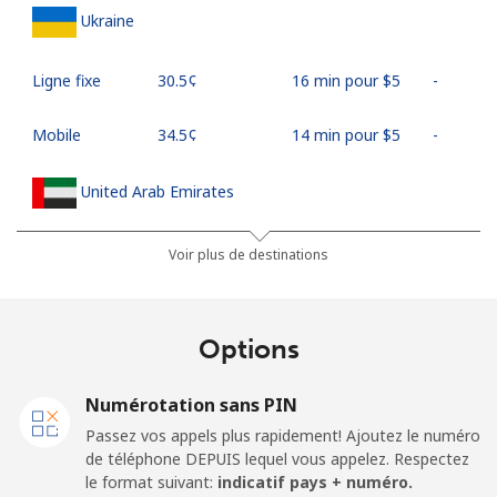
Ukraine
Ligne fixe
⁦30.5¢⁩
16 min pour ⁦$5⁩
-
Mobile
⁦34.5¢⁩
14 min pour ⁦$5⁩
-
United Arab Emirates
Ligne fixe
⁦31.5¢⁩
15 min pour ⁦$5⁩
-
Voir plus de destinations
Mobile
⁦29.5¢⁩
16 min pour ⁦$5⁩
⁦19¢⁩
Options
United Kingdom
Numérotation sans PIN
Ligne fixe
⁦1.6¢⁩
312 min pour
-
Passez vos appels plus rapidement! Ajoutez le numéro
⁦$5⁩
de téléphone DEPUIS lequel vous appelez. Respectez
le format suivant:
indicatif pays + numéro.