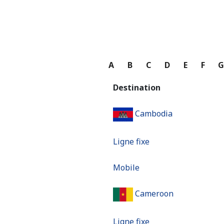
A
B
C
D
E
F
Destination
Cambodia
Ligne fixe
Mobile
Cameroon
Ligne fixe