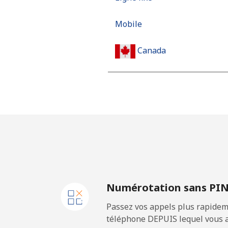
Mobile
Canada
All country
Cape Verde
Ligne fixe
Mobile
Numérotation sans PI
Caribbean Netherlands
Passez vos appels plus rapidem
Ligne fixe
téléphone DEPUIS lequel vous a