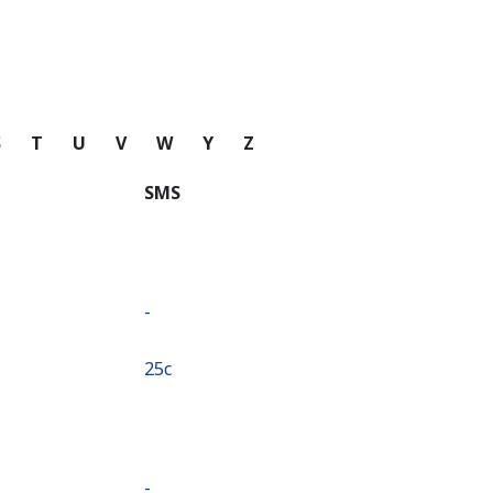
S
T
U
V
W
Y
Z
SMS
-
⁦25c⁩
-