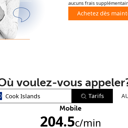
aucuns frais supplémentaire
ou
Achetez dès main
Où voulez-vous appeler
Tarifs
A
Aucun mot de passe créé
Mobile
204.5
8 caractères minimum
c
/min
Une lettre majuscule et une lettre minuscule