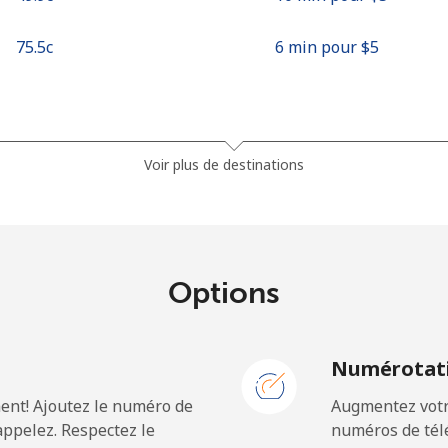
⁦75.5c⁩
6 min pour ⁦$5⁩
⁦1.5c⁩
333 min pour ⁦$5⁩
Voir plus de destinations
⁦50.5c⁩
9 min pour ⁦$5⁩
Options
⁦54.9c⁩
9 min pour ⁦$5⁩
N
Numérotati
ent! Ajoutez le numéro de
Augmentez votre
⁦32.5c⁩
15 min pour ⁦$5⁩
ppelez. Respectez le
numéros de télé