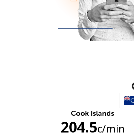
Cook Islands
204.5
c
/min