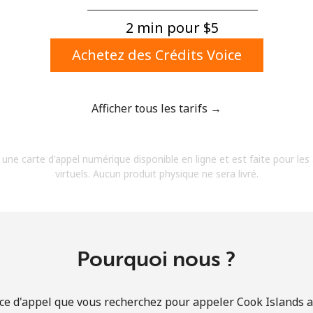
Un numéro
Un caractère spécial
2 min pour ⁦$5⁩
Achetez des Crédits Voice
Afficher tous les tarifs →
Restez en contact pour obtenir nos meilleures
 une carte d'appel numérique disponible en ligne et est faite pour les
offres.
virtuels. Aucun produit physique ne sera livré.
En créant un compte sur ce site, j'accepte les
présentes
Conditions générales.
S'inscrire
Pourquoi nous ?
ce d'appel que vous recherchez pour appeler Cook Islands au