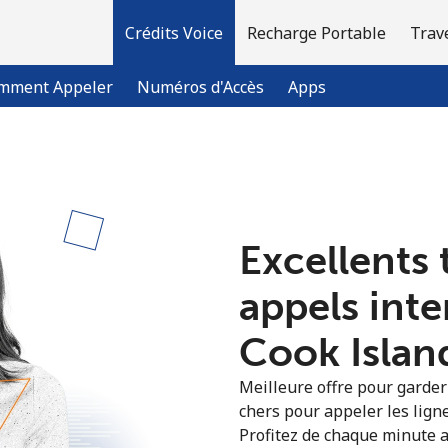
Crédits Voice
Recharge Portable
Trav
mment Appeler
Numéros d'Accès
Apps
Bienvenue!
Excellents 
Vous avez déjà un compte?
Connectez-vous →
appels int
S'enregistrer avec
Cook Island
Meilleure offre pour garder l
chers pour appeler les ligne
Profitez de chaque minute a