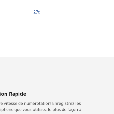
⁦27c⁩
⁦24c⁩
-
⁦25c⁩
on Rapide
 vitesse de numérotation! Enregistrez les
-
phone que vous utilisez le plus de façon à