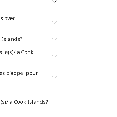
-
⁦25c⁩
is avec
 Islands?
-
le(s)/la Cook
⁦13c⁩
-
tes d’appel pour
-
(s)/la Cook Islands?
-