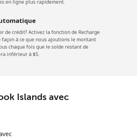
es en ligne plus rapidement.
⁦24c⁩
utomatique
 de crédit? Activez la fonction de Recharge
 façon à ce que nous ajoutions le montant
-
sous chaque fois que le solde restant de
a inférieur à ⁦$5⁩.
-
-
Cook Islands avec
-
avec