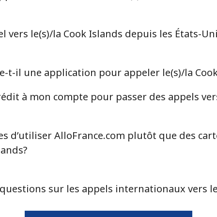
⁦117.5c⁩
4 min pour ⁦$5⁩
⁦105.9c⁩
4 min pour ⁦$5⁩
vers le(s)/la Cook Islands depuis les États-Un
t-il une application pour appeler le(s)/la Cook
⁦5.5c⁩
90 min pour ⁦$5⁩
dit à mon compte pour passer des appels vers 
⁦2c⁩
250 min pour ⁦$5⁩
⁦2.2c⁩
227 min pour ⁦$5⁩
s d’utiliser AlloFrance.com plutôt que des car
slands?
⁦6.9c⁩
72 min pour ⁦$5⁩
questions sur les appels internationaux vers le
⁦6.9c⁩
72 min pour ⁦$5⁩