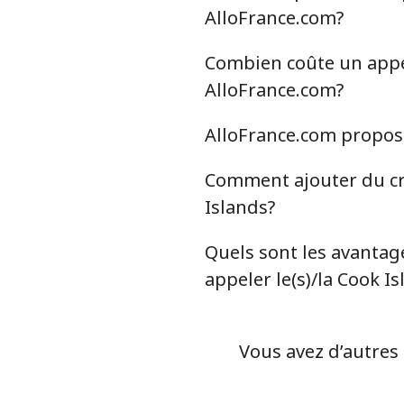
Ligne fixe
AlloFrance.com?
Mobile
Combien coûte un appel 
AlloFrance.com?
Chile
AlloFrance.com propose-
Ligne fixe
Comment ajouter du cré
Mobile
Islands?
Santiago
Quels sont les avantage
appeler le(s)/la Cook I
China
Ligne fixe
Vous avez d’autres 
Mobile