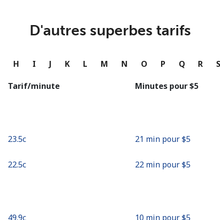
ou
Continue avec
D'autres superbes tarifs
G
H
I
J
K
L
M
N
O
P
Q
R
Tarif/minute
Minutes pour ⁦$5⁩
⁦23.5c⁩
21 min pour ⁦$5⁩
⁦22.5c⁩
22 min pour ⁦$5⁩
⁦49.9c⁩
10 min pour ⁦$5⁩