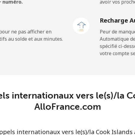
 + numéro.
avoir vos proch
⁦33.5c⁩
14 min pour ⁦$5⁩
Recharge A
pour ne pas afficher en
Peur de manquer
ifs au solde et aux minutes.
Automatique de
⁦27.9c⁩
17 min pour ⁦$5⁩
spécifié ci-des
votre compte ser
⁦38.5c⁩
12 min pour ⁦$5⁩
c
⁦130.9c⁩
3 min pour ⁦$5⁩
ls internationaux vers le(s)/la 
⁦109.5c⁩
AlloFrance.com
4 min pour ⁦$5⁩
els internationaux vers le(s)/la Cook Islands 