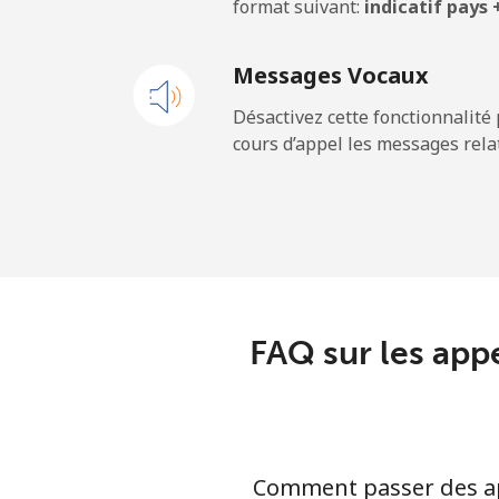
format suivant:
indicatif pays
Mobile
Messages Vocaux
Cayman Islands
Désactivez cette fonctionnalité 
cours d’appel les messages relat
Ligne fixe
Mobile
Central African Republi
Ligne fixe
FAQ sur les appe
Mobile
Chad
Comment passer des app