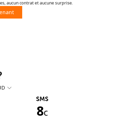
s, aucun contrat et aucune surprise.
tenant
?
UD
SMS
8
c