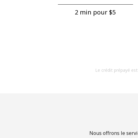
2 min pour ⁦$5⁩
Le crédit prépayé est
Nous offrons le servi