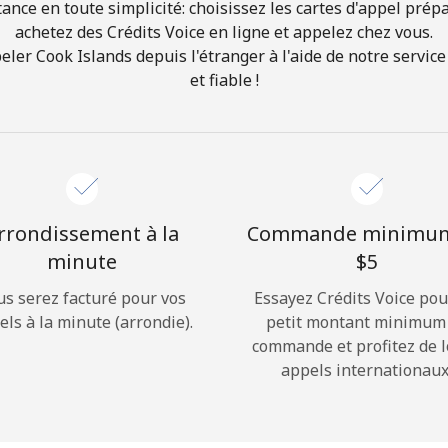
ance en toute simplicité: choisissez les cartes d'appel prép
achetez des Crédits Voice en ligne et appelez chez vous.
Bonjour!
r Cook Islands depuis l'étranger à l'aide de notre service
et fiable !
Identifiez-vous ou
INSCRIVEZ-VOUS →
rrondissement à la
Commande minimu
minute
⁦$5⁩
us serez facturé pour vos
Essayez Crédits Voice pou
Rappel du mot de passe →
els à la minute (arrondie).
petit montant minimum
commande et profitez de 
appels internationaux
Login