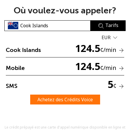
Où voulez-vous appeler?
Tarifs
EUR
124.5
Aucun mot de passe créé
¢
/min
Cook Islands
8 caractères minimum
Une lettre majuscule et une lettre minuscule
124.5
¢
/min
Mobile
Un numéro
Un caractère spécial
5
¢
SMS
Achetez des Crédits Voice
Restez en contact pour obtenir nos meilleures offres.
Le crédit prépayé est une carte d'appel numérique disponible en ligne et
En créant un compte sur ce site, j'accepte les présentes