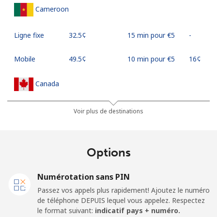
Cameroon
Ligne fixe
⁦32.5¢⁩
15 min pour ⁦€5⁩
-
Mobile
⁦49.5¢⁩
10 min pour ⁦€5⁩
⁦16¢⁩
Canada
All country
⁦1.5¢⁩
333 min pour
⁦14¢⁩
Voir plus de destinations
⁦€5⁩
Cape Verde
Options
Ligne fixe
⁦32.9¢⁩
15 min pour ⁦€5⁩
-
Numérotation sans PIN
Passez vos appels plus rapidement! Ajoutez le numéro
Mobile
⁦35.9¢⁩
13 min pour ⁦€5⁩
⁦14¢⁩
de téléphone DEPUIS lequel vous appelez. Respectez
le format suivant:
indicatif pays + numéro.