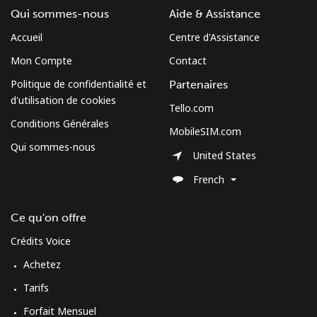
⁦€5⁩
Qui sommes-nous
Aide & Assistance
Mobile
⁦3¢⁩
166 min pour
⁦12¢⁩
Accueil
Centre d'Assistance
⁦€5⁩
Mon Compte
Contact
Politique de confidentialité et
Partenaires
Cuba
d'utilisation de cookies
Tello.com
Conditions Générales
Ligne fixe
⁦70.9¢⁩
7 min pour ⁦€5⁩
-
MobileSIM.com
Qui sommes-nous
United States
Mobile
⁦72.5¢⁩
6 min pour ⁦€5⁩
⁦7¢⁩
French
Curacao
Ce qu'on offre
Ligne fixe
⁦19.5¢⁩
25 min pour ⁦€5⁩
-
Crédits Voice
Achetez
Mobile
⁦21.5¢⁩
23 min pour ⁦€5⁩
-
Tarifs
Cyprus
Forfait Mensuel