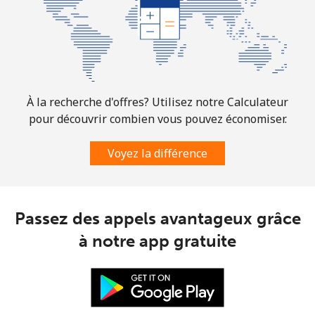
Ligne fixe
⁦1.5¢⁩
333 min pour
-
⁦€5⁩
Mobile
⁦1.5¢⁩
333 min pour
⁦7¢⁩
⁦€5⁩
À la recherche d'offres? Utilisez notre Calculateur
pour découvrir combien vous pouvez économiser.
Comoros
Voyez la différence
Ligne fixe
⁦69.5¢⁩
7 min pour ⁦€5⁩
-
Mobile
⁦70.9¢⁩
7 min pour ⁦€5⁩
⁦5¢⁩
Passez des appels avantageux grâce
à notre app gratuite
Congo
Ligne fixe
⁦73.5¢⁩
6 min pour ⁦€5⁩
-
Mobile
⁦67.5¢⁩
7 min pour ⁦€5⁩
⁦12¢⁩