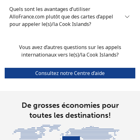
Quels sont les avantages d’utiliser
Ligne fixe
⁦4.9¢⁩
102 min pour
-
AlloFrance.com plutôt que des cartes d’appel
⁦€5⁩
pour appeler le(s)/la Cook Islands?
Mobile
⁦4.9¢⁩
102 min pour
-
⁦€5⁩
Vous avez d’autres questions sur les appels
internationaux vers le(s)/la Cook Islands?
Christmas Island
Consultez notre Centre d’aide
All country
⁦2.8¢⁩
178 min pour
-
⁦€5⁩
Cocos Islands
De grosses économies pour
toutes les destinations!
All country
⁦2.8¢⁩
178 min pour
-
⁦€5⁩
Colombia