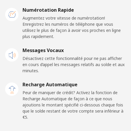
Caribbean Netherlands
Numérotation Rapide
Ligne fixe
⁦20.9¢⁩
23 min pour ⁦€5⁩
-
Augmentez votre vitesse de numérotation!
Enregistrez les numéros de téléphone que vous
utilisez le plus de façon à avoir vos proches en ligne
Mobile
⁦22.9¢⁩
21 min pour ⁦€5⁩
⁦14¢⁩
plus rapidement.
Cayman Islands
Messages Vocaux
Désactivez cette fonctionnalité pour ne pas afficher
Ligne fixe
⁦18.9¢⁩
26 min pour ⁦€5⁩
-
en cours d’appel les messages relatifs au solde et aux
minutes.
Mobile
⁦26.5¢⁩
18 min pour ⁦€5⁩
-
Recharge Automatique
Central African Republic
Peur de manquer de crédit? Activez la fonction de
Recharge Automatique de façon à ce que nous
ajoutions le montant spécifié ci-dessous chaque fois
Ligne fixe
⁦79.9¢⁩
6 min pour ⁦€5⁩
-
que le solde restant de votre compte sera inférieur à
⁦€5⁩.
Mobile
⁦66.9¢⁩
7 min pour ⁦€5⁩
-