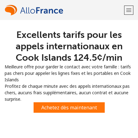
Excellents tarifs pour les
Bienvenue!
appels internationaux en
Vous avez déjà un compte?
Connectez-vous →
Cook Islands ⁦124.5¢⁩/min
Meilleure offre pour garder le contact avec votre famille : tarifs
S'enregistrer avec
pas chers pour appeler les lignes fixes et les portables en Cook
Islands
Profitez de chaque minute avec des appels internationaux pas
chers, aucuns frais supplémentaires, aucun contrat et aucune
surprise.
ou
Achetez dès maintenant