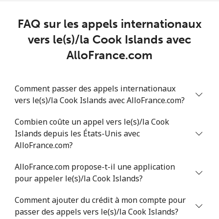
Chad
FAQ sur les appels internationaux
Ligne fixe
⁦71.5¢⁩
6 min pour ⁦€5⁩
-
vers le(s)/la Cook Islands avec
AlloFrance.com
Mobile
⁦64.9¢⁩
7 min pour ⁦€5⁩
⁦14¢⁩
Chile
Comment passer des appels internationaux
vers le(s)/la Cook Islands avec AlloFrance.com?
Ligne fixe
⁦3.9¢⁩
128 min pour
-
Combien coûte un appel vers le(s)/la Cook
⁦€5⁩
Islands depuis les États-Unis avec
AlloFrance.com?
Mobile
⁦1.5¢⁩
333 min pour
⁦7¢⁩
⁦€5⁩
AlloFrance.com propose-t-il une application
pour appeler le(s)/la Cook Islands?
Santiago
⁦1.6¢⁩
312 min pour
-
⁦€5⁩
Comment ajouter du crédit à mon compte pour
passer des appels vers le(s)/la Cook Islands?
China