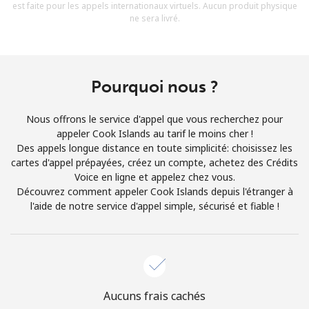
est faite pour les appels internationaux virtuels. Aucun produit physique
Conditions générales.
ne sera livré.
S'inscrire
Pourquoi nous ?
Nous offrons le service d'appel que vous recherchez pour
Bonjour!
appeler Cook Islands au tarif le moins cher !
Des appels longue distance en toute simplicité: choisissez les
cartes d'appel prépayées, créez un compte, achetez des Crédits
Identifiez-vous ou
INSCRIVEZ-VOUS →
Voice en ligne et appelez chez vous.
Découvrez comment appeler Cook Islands depuis l'étranger à
l'aide de notre service d'appel simple, sécurisé et fiable !
Rappel du mot de passe →
Aucuns frais cachés