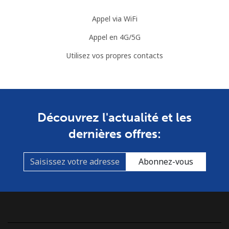
Appel via WiFi
Cook Islands
Appel en 4G/5G
Ligne fixe
⁦124.5¢⁩
4 min pour ⁦€5⁩
-
Utilisez vos propres contacts
Mobile
⁦124.5¢⁩
4 min pour ⁦€5⁩
⁦5¢⁩
Costa Rica
Découvrez l'actualité et les
Ligne fixe
⁦2.9¢⁩
172 min pour
-
dernières offres:
⁦€5⁩
Abonnez-vous
Mobile
⁦8.5¢⁩
58 min pour ⁦€5⁩
⁦7¢⁩
Croatia
Ligne fixe
⁦1.5¢⁩
333 min pour
-