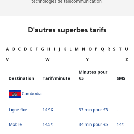
technologies de télécommunication.
D'autres superbes tarifs
A
B
C
D
E
F
G
H
I
J
K
L
M
N
O
P
Q
R
S
T
U
V
W
Y
Z
Minutes pour
Destination
Tarif/minute
⁦€5⁩
SMS
Cambodia
Ligne fixe
⁦14.9¢⁩
33 min pour ⁦€5⁩
-
Mobile
⁦14.5¢⁩
34 min pour ⁦€5⁩
⁦14¢⁩