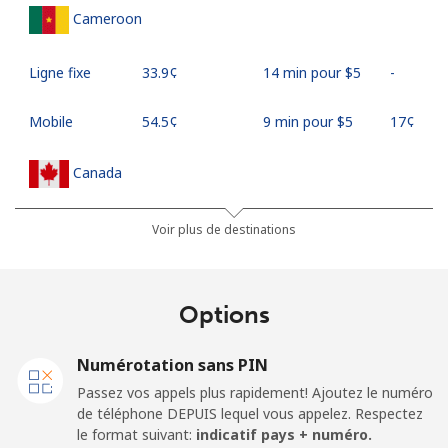
Cameroon
Ligne fixe
⁦33.9¢⁩
14 min pour ⁦$5⁩
-
Mobile
⁦54.5¢⁩
9 min pour ⁦$5⁩
⁦17¢⁩
Canada
All country
⁦1.5¢⁩
333 min pour
⁦15¢⁩
Voir plus de destinations
⁦$5⁩
Cape Verde
Options
Ligne fixe
⁦33.9¢⁩
14 min pour ⁦$5⁩
-
Numérotation sans PIN
Passez vos appels plus rapidement! Ajoutez le numéro
Mobile
⁦39.5¢⁩
12 min pour ⁦$5⁩
⁦16¢⁩
de téléphone DEPUIS lequel vous appelez. Respectez
le format suivant:
indicatif pays + numéro.