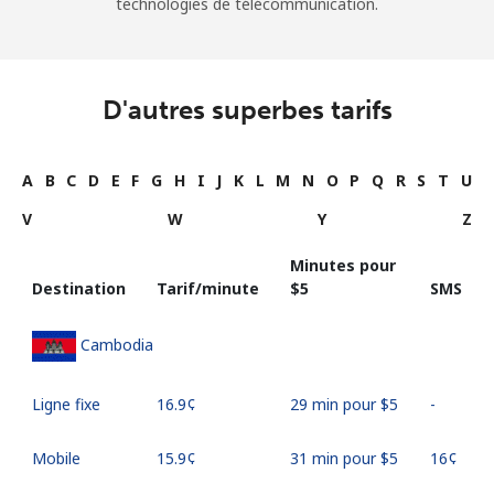
technologies de télécommunication.
D'autres superbes tarifs
A
B
C
D
E
F
G
H
I
J
K
L
M
N
O
P
Q
R
S
T
U
V
W
Y
Z
Minutes pour
Destination
Tarif/minute
⁦$5⁩
SMS
Cambodia
Ligne fixe
⁦16.9¢⁩
29 min pour ⁦$5⁩
-
Mobile
⁦15.9¢⁩
31 min pour ⁦$5⁩
⁦16¢⁩