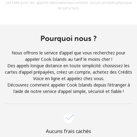
est faite pour les appels internationaux virtuels. Aucun produit physique
Conditions générales.
ne sera livré.
S'inscrire
Pourquoi nous ?
Nous offrons le service d'appel que vous recherchez pour
Bonjour!
appeler Cook Islands au tarif le moins cher !
Des appels longue distance en toute simplicité: choisissez les
cartes d'appel prépayées, créez un compte, achetez des Crédits
Identifiez-vous ou
INSCRIVEZ-VOUS →
Voice en ligne et appelez chez vous.
Découvrez comment appeler Cook Islands depuis l'étranger à
l'aide de notre service d'appel simple, sécurisé et fiable !
Rappel du mot de passe →
Aucuns frais cachés