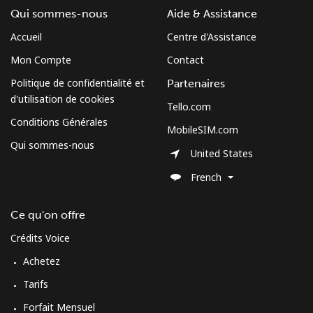
⁦$5⁩
Qui sommes-nous
Aide & Assistance
Mobile
⁦3.5¢⁩
142 min pour
⁦13¢⁩
Accueil
Centre d'Assistance
⁦$5⁩
Mon Compte
Contact
Politique de confidentialité et
Partenaires
Cuba
d'utilisation de cookies
Tello.com
Conditions Générales
Ligne fixe
⁦77.9¢⁩
6 min pour ⁦$5⁩
-
MobileSIM.com
Qui sommes-nous
United States
Mobile
⁦79.9¢⁩
6 min pour ⁦$5⁩
⁦8¢⁩
French
Curacao
Ce qu'on offre
Ligne fixe
⁦21.5¢⁩
23 min pour ⁦$5⁩
-
Crédits Voice
Achetez
Mobile
⁦23.5¢⁩
21 min pour ⁦$5⁩
-
Tarifs
Cyprus
Forfait Mensuel