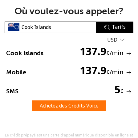
Où voulez-vous appeler?
Tarifs
USD
137.9
Aucun mot de passe créé
¢
/min
Cook Islands
8 caractères minimum
Une lettre majuscule et une lettre minuscule
137.9
¢
/min
Mobile
Un numéro
Un caractère spécial
5
¢
SMS
Achetez des Crédits Voice
Restez en contact pour obtenir nos meilleures offres.
Le crédit prépayé est une carte d'appel numérique disponible en ligne et
En créant un compte sur ce site, j'accepte les présentes