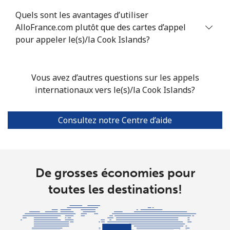
Quels sont les avantages d’utiliser
Ligne fixe
⁦4.9¢⁩
102 min pour
-
AlloFrance.com plutôt que des cartes d’appel
⁦$5⁩
pour appeler le(s)/la Cook Islands?
Mobile
⁦4.9¢⁩
102 min pour
-
⁦$5⁩
Vous avez d’autres questions sur les appels
internationaux vers le(s)/la Cook Islands?
Christmas Island
Consultez notre Centre d’aide
All country
⁦3¢⁩
166 min pour
-
⁦$5⁩
Cocos Islands
De grosses économies pour
toutes les destinations!
All country
⁦3¢⁩
166 min pour
-
⁦$5⁩
Colombia