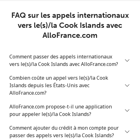
Chad
FAQ sur les appels internationaux
Ligne fixe
⁦78.9¢⁩
6 min pour ⁦$5⁩
-
vers le(s)/la Cook Islands avec
AlloFrance.com
Mobile
⁦71.5¢⁩
6 min pour ⁦$5⁩
⁦16¢⁩
Chile
Comment passer des appels internationaux
vers le(s)/la Cook Islands avec AlloFrance.com?
Ligne fixe
⁦4.5¢⁩
111 min pour
-
Combien coûte un appel vers le(s)/la Cook
⁦$5⁩
Islands depuis les États-Unis avec
AlloFrance.com?
Mobile
⁦1.6¢⁩
312 min pour
⁦8¢⁩
⁦$5⁩
AlloFrance.com propose-t-il une application
pour appeler le(s)/la Cook Islands?
Santiago
⁦1.7¢⁩
294 min pour
-
⁦$5⁩
Comment ajouter du crédit à mon compte pour
passer des appels vers le(s)/la Cook Islands?
China