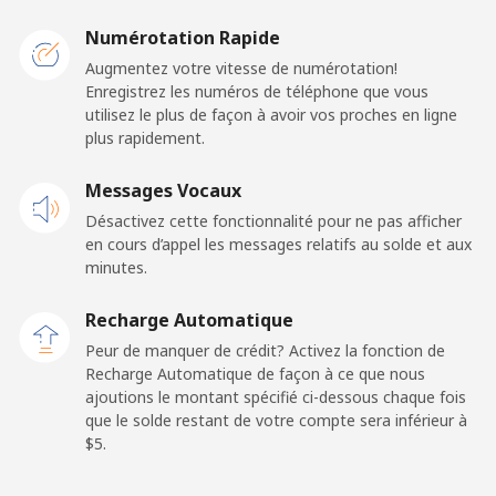
Caribbean Netherlands
Numérotation Rapide
Ligne fixe
⁦23.5¢⁩
21 min pour ⁦$5⁩
-
Augmentez votre vitesse de numérotation!
Enregistrez les numéros de téléphone que vous
utilisez le plus de façon à avoir vos proches en ligne
Mobile
⁦25.5¢⁩
19 min pour ⁦$5⁩
⁦15¢⁩
plus rapidement.
Cayman Islands
Messages Vocaux
Désactivez cette fonctionnalité pour ne pas afficher
Ligne fixe
⁦19.9¢⁩
25 min pour ⁦$5⁩
-
en cours d’appel les messages relatifs au solde et aux
minutes.
Mobile
⁦27.5¢⁩
18 min pour ⁦$5⁩
-
Recharge Automatique
Central African Republic
Peur de manquer de crédit? Activez la fonction de
Recharge Automatique de façon à ce que nous
ajoutions le montant spécifié ci-dessous chaque fois
Ligne fixe
⁦88.5¢⁩
5 min pour ⁦$5⁩
-
que le solde restant de votre compte sera inférieur à
⁦$5⁩.
Mobile
⁦73.9¢⁩
6 min pour ⁦$5⁩
-