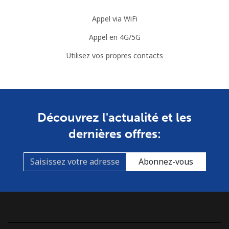
Appel via WiFi
Cook Islands
Appel en 4G/5G
Ligne fixe
⁦137.9¢⁩
3 min pour ⁦$5⁩
-
Utilisez vos propres contacts
Mobile
⁦137.9¢⁩
3 min pour ⁦$5⁩
⁦5¢⁩
Costa Rica
Découvrez l'actualité et les
Ligne fixe
⁦3.5¢⁩
142 min pour
-
dernières offres:
⁦$5⁩
Abonnez-vous
Mobile
⁦8.9¢⁩
56 min pour ⁦$5⁩
⁦7¢⁩
Croatia
Ligne fixe
⁦1.5¢⁩
333 min pour
-