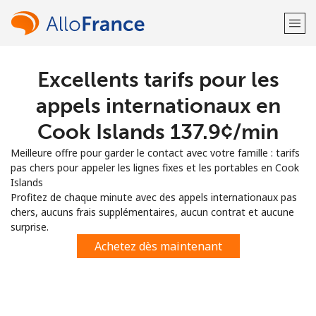
Excellents tarifs pour les
Bienvenue!
appels internationaux en
Vous avez déjà un compte?
Connectez-vous →
Cook Islands ⁦137.9¢⁩/min
Meilleure offre pour garder le contact avec votre famille : tarifs
S'enregistrer avec
pas chers pour appeler les lignes fixes et les portables en Cook
Islands
Profitez de chaque minute avec des appels internationaux pas
chers, aucuns frais supplémentaires, aucun contrat et aucune
surprise.
ou
Achetez dès maintenant