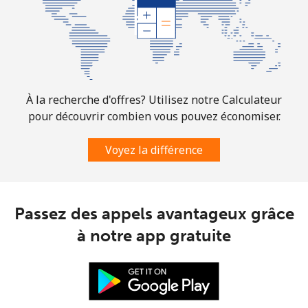
Ligne fixe
⁦1.6¢⁩
312 min pour
-
⁦$5⁩
Mobile
⁦1.5¢⁩
333 min pour
⁦7¢⁩
⁦$5⁩
À la recherche d'offres? Utilisez notre Calculateur
pour découvrir combien vous pouvez économiser.
Comoros
Voyez la différence
Ligne fixe
⁦76.9¢⁩
6 min pour ⁦$5⁩
-
Mobile
⁦78.5¢⁩
6 min pour ⁦$5⁩
⁦5¢⁩
Passez des appels avantageux grâce
à notre app gratuite
Congo
Ligne fixe
⁦80.9¢⁩
6 min pour ⁦$5⁩
-
Mobile
⁦74.9¢⁩
6 min pour ⁦$5⁩
⁦13¢⁩