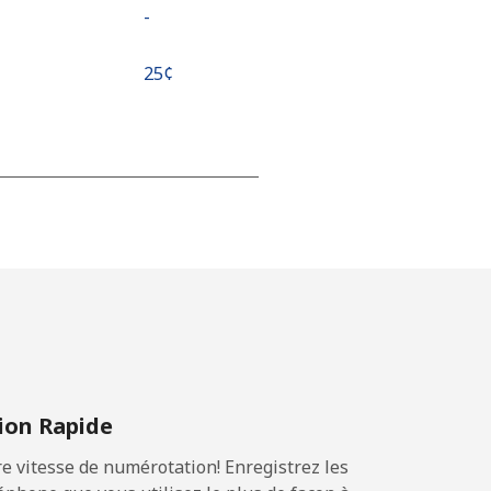
-
⁦25¢⁩
-
-
-
on Rapide
⁦36¢⁩
 vitesse de numérotation! Enregistrez les