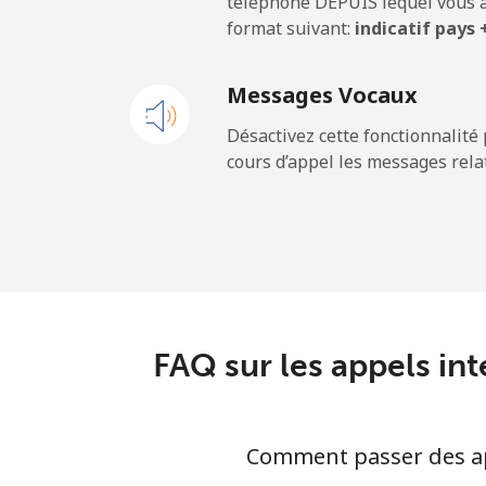
téléphone DEPUIS lequel vous a
format suivant:
indicatif pays
Ligne fixe
Messages Vocaux
Mobile
Désactivez cette fonctionnalité 
cours d’appel les messages relat
Sao Tome And Principe
All country
Saudi Arabia
Ligne fixe
FAQ sur les appels in
Mobile
Comment passer des app
Senegal