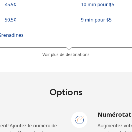
⁦45.9¢⁩
10 min pour ⁦$5⁩
⁦50.5¢⁩
9 min pour ⁦$5⁩
Grenadines
⁦41.5¢⁩
12 min pour ⁦$5⁩
Voir plus de destinations
⁦45.9¢⁩
10 min pour ⁦$5⁩
Options
⁦185.9¢⁩
2 min pour ⁦$5⁩
N
Numérotati
⁦195.5¢⁩
2 min pour ⁦$5⁩
ent! Ajoutez le numéro de
Augmentez votre