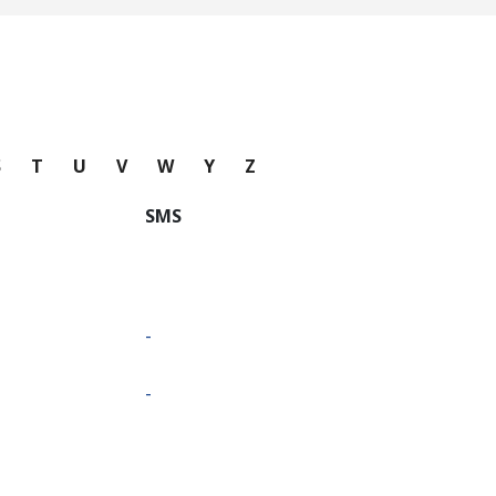
S
T
U
V
W
Y
Z
SMS
-
-