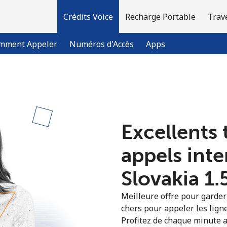
Crédits Voice
Recharge Portable
Trav
mment Appeler
Numéros d'Accès
Apps
Bienvenue!
Excellents 
Vous avez déjà un compte?
Connectez-vous →
appels int
S'enregistrer avec
Slovakia ⁦1.
Meilleure offre pour garder l
chers pour appeler les ligne
Profitez de chaque minute a