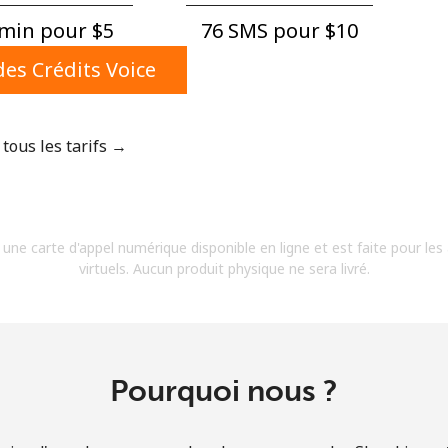
Un numéro
min pour ⁦$5⁩
76 SMS pour ⁦$10⁩
Un caractère spécial
es Crédits Voice
 tous les tarifs →
Restez en contact pour obtenir nos meilleures
offres.
 une carte d'appel numérique disponible en ligne et est faite pour les
En créant un compte sur ce site, j'accepte les
virtuels. Aucun produit physique ne sera livré.
présentes
Conditions générales.
S'inscrire
Pourquoi nous ?