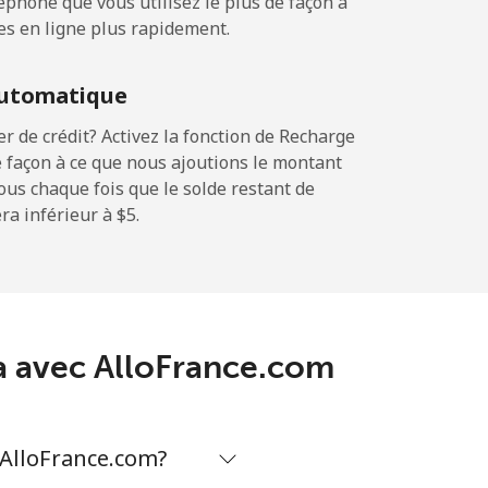
phone que vous utilisez le plus de façon à
es en ligne plus rapidement.
-
utomatique
-
 de crédit? Activez la fonction de Recharge
 façon à ce que nous ajoutions le montant
sous chaque fois que le solde restant de
a inférieur à ⁦$5⁩.
-
-
ia avec AlloFrance.com
-
 AlloFrance.com?