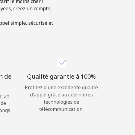
arif le moins cher !
ayées, créez un compte,
ppel simple, sécurisé et
m de
Qualité garantie à 100%
Profitez d'une excellente qualité
d'appel grâce aux dernières
r un
technologies de
 de
télécommunication.
longs
.