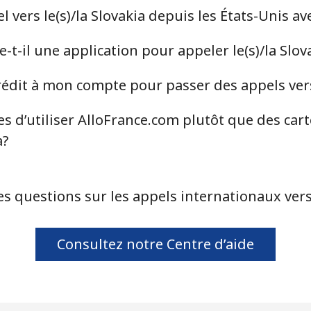
vers le(s)/la Slovakia depuis les États-Unis a
⁦63.9¢⁩
7 min pour ⁦$5⁩
t-il une application pour appeler le(s)/la Slov
⁦55.5¢⁩
9 min pour ⁦$5⁩
dit à mon compte pour passer des appels vers l
s d’utiliser AlloFrance.com plutôt que des car
⁦33.5¢⁩
14 min pour ⁦$5⁩
a?
⁦80.5¢⁩
6 min pour ⁦$5⁩
s questions sur les appels internationaux vers 
⁦130.5¢⁩
3 min pour ⁦$5⁩
Consultez notre Centre d’aide
⁦126.9¢⁩
3 min pour ⁦$5⁩