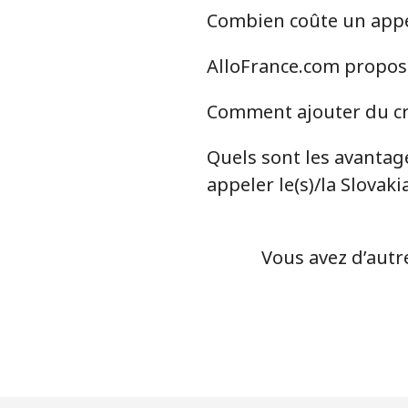
Combien coûte un appel 
Ligne fixe
AlloFrance.com propose-
Mobile
Comment ajouter du cré
Serbia
Quels sont les avantage
Ligne fixe
appeler le(s)/la Slovaki
Mobile
Vous avez d’autre
Seychelles
Ligne fixe
Mobile