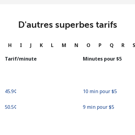
ou
Continue avec
D'autres superbes tarifs
G
H
I
J
K
L
M
N
O
P
Q
R
Tarif/minute
Minutes pour ⁦$5⁩
⁦45.9¢⁩
10 min pour ⁦$5⁩
⁦50.5¢⁩
9 min pour ⁦$5⁩