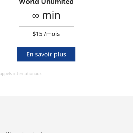
World Unlimited
∞ min
⁦$15⁩ /mois
En savoir plus
 appels internationaux