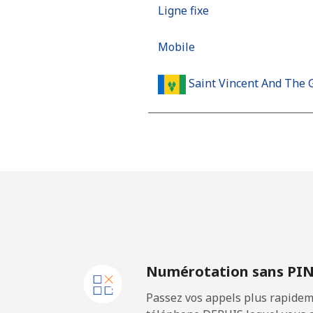
Ligne fixe
Mobile
Saint Vincent And The 
Ligne fixe
Mobile
Samoa
Ligne fixe
Numérotation sans PI
Mobile
Passez vos appels plus rapidem
San Marino