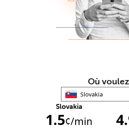
Où voulez
Slovakia
1.5
4
¢
/min