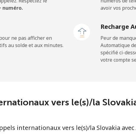
ppelez. Respectez le
numéros de télé
 + numéro.
avoir vos proch
⁦32.9¢⁩
15 min pour ⁦$5⁩
Recharge A
⁦31.9¢⁩
15 min pour ⁦$5⁩
pour ne pas afficher en
Peur de manquer
ifs au solde et aux minutes.
Automatique de
spécifié ci-des
votre compte ser
⁦313.5¢⁩
1 min pour ⁦$5⁩
⁦20.5¢⁩
24 min pour ⁦$5⁩
ternationaux vers le(s)/la Slovak
⁦31.5¢⁩
15 min pour ⁦$5⁩
els internationaux vers le(s)/la Slovakia avec