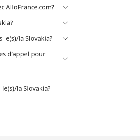
vec AlloFrance.com?
-
akia?
⁦39¢⁩
e(s)/la Slovakia?
tes d’appel pour
-
-
le(s)/la Slovakia?
-
-