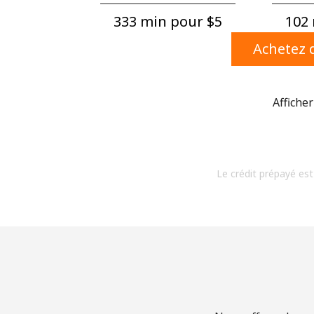
333 min pour ⁦$5⁩
102 
Achetez d
Afficher
Le crédit prépayé est