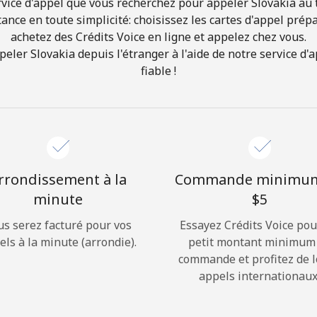
vice d'appel que vous recherchez pour appeler Slovakia au t
ance en toute simplicité: choisissez les cartes d'appel prép
achetez des Crédits Voice en ligne et appelez chez vous.
Bonjour!
er Slovakia depuis l'étranger à l'aide de notre service d'a
fiable !
Identifiez-vous ou
INSCRIVEZ-VOUS →
rrondissement à la
Commande minimu
minute
⁦$5⁩
Rappel du mot de passe →
us serez facturé pour vos
Essayez Crédits Voice pou
els à la minute (arrondie).
petit montant minimum
commande et profitez de 
Login
appels internationaux