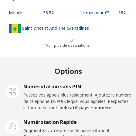
Mobile
⁦33.5¢⁩
14 min pour ⁦€5⁩
⁦16¢⁩
Saint Vincent And The Grenadines
Ligne fixe
⁦27.5¢⁩
18 min pour ⁦€5⁩
-
Voir plus de destinations
Mobile
⁦30.5¢⁩
16 min pour ⁦€5⁩
-
Options
Samoa
Numérotation sans PIN
Ligne fixe
⁦115.5¢⁩
4 min pour ⁦€5⁩
-
Passez vos appels plus rapidement! Ajoutez le numéro
de téléphone DEPUIS lequel vous appelez. Respectez
Mobile
⁦121.5¢⁩
4 min pour ⁦€5⁩
⁦23¢⁩
le format suivant:
indicatif pays + numéro.
San Marino
Numérotation Rapide
Augmentez votre vitesse de numérotation!