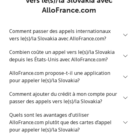
vers le(s)/la Slovakia avec
Mobile
⁦36.9¢⁩
13 min pour ⁦€5⁩
⁦24¢⁩
AlloFrance.com
Serbia
Comment passer des appels internationaux
vers le(s)/la Slovakia avec AlloFrance.com?
Ligne fixe
⁦21.9¢⁩
22 min pour ⁦€5⁩
-
Combien coûte un appel vers le(s)/la Slovakia
Mobile
⁦53.5¢⁩
9 min pour ⁦€5⁩
-
depuis les États-Unis avec AlloFrance.com?
Seychelles
AlloFrance.com propose-t-il une application
pour appeler le(s)/la Slovakia?
Ligne fixe
⁦80.9¢⁩
6 min pour ⁦€5⁩
-
Comment ajouter du crédit à mon compte pour
passer des appels vers le(s)/la Slovakia?
Mobile
⁦78.9¢⁩
6 min pour ⁦€5⁩
-
Quels sont les avantages d’utiliser
Sierra Leone
AlloFrance.com plutôt que des cartes d’appel
pour appeler le(s)/la Slovakia?
Mobile
⁦55.9¢⁩
8 min pour ⁦€5⁩
-