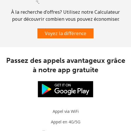
⁦€5⁩
À la recherche d'offres? Utilisez notre Calculateur
Mobile
⁦3.5¢⁩
142 min pour
⁦8¢⁩
pour découvrir combien vous pouvez économiser.
⁦€5⁩
Voyez la différence
Slovenia
Ligne fixe
⁦32.9¢⁩
15 min pour ⁦€5⁩
-
Passez des appels avantageux grâce
à notre app gratuite
Mobile
⁦50.5¢⁩
9 min pour ⁦€5⁩
-
Solomon Islands
All country
⁦148.5¢⁩
3 min pour ⁦€5⁩
-
Appel via WiFi
Somalia
Appel en 4G/5G
Ligne fixe
⁦55.5¢⁩
9 min pour ⁦€5⁩
-