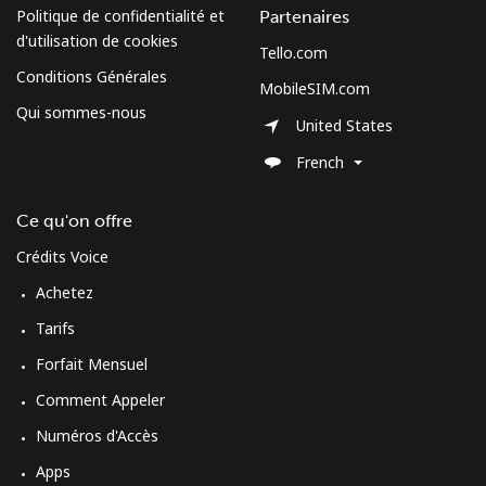
South Sudan
Politique de confidentialité et
Partenaires
d'utilisation de cookies
Tello.com
Mobile
⁦63.9¢⁩
7 min pour ⁦€5⁩
-
Conditions Générales
MobileSIM.com
Qui sommes-nous
Spain
United States
French
Ligne fixe
⁦1.5¢⁩
333 min pour
-
⁦€5⁩
Ce qu'on offre
Mobile
⁦1.5¢⁩
333 min pour
⁦7¢⁩
Crédits Voice
⁦€5⁩
Achetez
Sri Lanka
Tarifs
Forfait Mensuel
Ligne fixe
⁦27.5¢⁩
18 min pour ⁦€5⁩
-
Comment Appeler
Numéros d'Accès
Mobile
⁦22.5¢⁩
22 min pour ⁦€5⁩
-
Apps