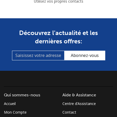
Utilisez vos propres contacts
Mobile
⁦51.9¢⁩
9 min pour ⁦€5⁩
-
South Africa
Découvrez l'actualité et les
dernières offres:
Ligne fixe
⁦10.9¢⁩
45 min pour ⁦€5⁩
-
Mobile
⁦9.9¢⁩
50 min pour ⁦€5⁩
⁦7¢⁩
Abonnez-vous
South Korea
Ligne fixe
⁦4.9¢⁩
102 min pour
-
⁦€5⁩
Qui sommes-nous
Aide & Assistance
Mobile
⁦3.5¢⁩
142 min pour
⁦7¢⁩
Accueil
Centre d'Assistance
⁦€5⁩
Mon Compte
Contact