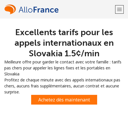
Excellents tarifs pour les
Bienvenue!
appels internationaux en
Vous avez déjà un compte?
Connectez-vous →
Slovakia ⁦1.5¢⁩/min
Meilleure offre pour garder le contact avec votre famille : tarifs
S'enregistrer avec
pas chers pour appeler les lignes fixes et les portables en
Slovakia
Profitez de chaque minute avec des appels internationaux pas
chers, aucuns frais supplémentaires, aucun contrat et aucune
surprise.
ou
Achetez dès maintenant