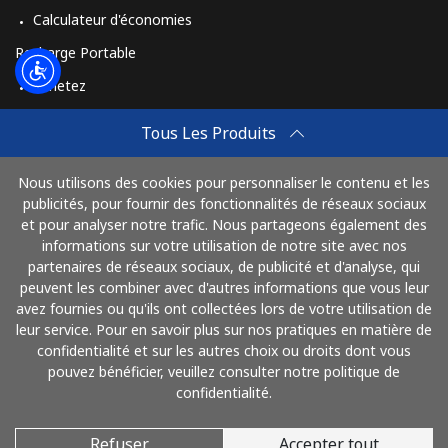
St Helena
Calculateur d'économies
Recharge Portable
All country
⁦255.9¢⁩
1 min pour ⁦€5⁩
-
Achetez
St Pierre And Miquelon
Comment Recharger
Tous Les Produits
Travel eSIM
Ligne fixe
⁦48.5¢⁩
10 min pour ⁦€5⁩
-
Nous utilisons des cookies pour personnaliser le contenu et les
Achetez
publicités, pour fournir des fonctionnalités de réseaux sociaux
Mobile
⁦52.5¢⁩
9 min pour ⁦€5⁩
-
Mode de fonctionnement
et pour analyser notre trafic. Nous partageons également des
informations sur votre utilisation de notre site avec nos
partenaires de réseaux sociaux, de publicité et d'analyse, qui
Sudan
peuvent les combiner avec d'autres informations que vous leur
Payez avec
avez fournies ou qu'ils ont collectées lors de votre utilisation de
Ligne fixe
⁦43.5¢⁩
11 min pour ⁦€5⁩
-
leur service. Pour en savoir plus sur nos pratiques en matière de
confidentialité et sur les autres choix ou droits dont vous
Mobile
⁦39.9¢⁩
12 min pour ⁦€5⁩
⁦31¢⁩
pouvez bénéficier, veuillez consulter notre politique de
confidentialité.
Suriname
Refuser
Accepter tout