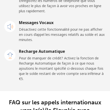
Enregistrez les numéros de téléphone que vous
Ligne fixe
⁦21.9¢⁩
22 min pour ⁦€5⁩
-
utilisez le plus de façon à avoir vos proches en ligne
plus rapidement.
Mobile
⁦20.9¢⁩
23 min pour ⁦€5⁩
-
Messages Vocaux
Sao Tome And Principe
Désactivez cette fonctionnalité pour ne pas afficher
en cours d’appel les messages relatifs au solde et aux
All country
⁦194.5¢⁩
2 min pour ⁦€5⁩
-
minutes.
Recharge Automatique
Saudi Arabia
Peur de manquer de crédit? Activez la fonction de
Recharge Automatique de façon à ce que nous
Ligne fixe
⁦13.9¢⁩
35 min pour ⁦€5⁩
-
ajoutions le montant spécifié ci-dessous chaque fois
que le solde restant de votre compte sera inférieur à
Mobile
⁦20.9¢⁩
23 min pour ⁦€5⁩
-
⁦€5⁩.
Senegal
FAQ sur les appels internationaux
Ligne fixe
⁦42.5¢⁩
11 min pour ⁦€5⁩
-