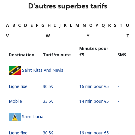
D'autres superbes tarifs
A
B
C
D
E
F
G
H
I
J
K
L
M
N
O
P
Q
R
S
T
U
V
W
Y
Z
Minutes pour
Destination
Tarif/minute
⁦€5⁩
SMS
Saint Kitts And Nevis
Ligne fixe
⁦30.5¢⁩
16 min pour ⁦€5⁩
-
Mobile
⁦33.5¢⁩
14 min pour ⁦€5⁩
-
Saint Lucia
Ligne fixe
⁦30.5¢⁩
16 min pour ⁦€5⁩
-