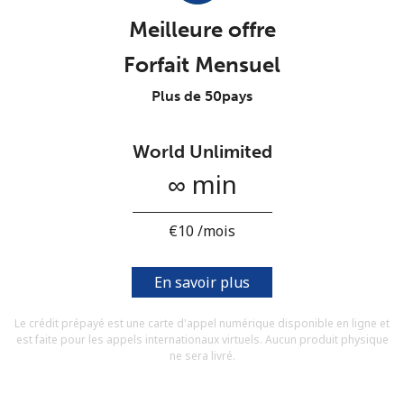
Conditions générales.
Meilleure offre
Forfait Mensuel
S'inscrire
Plus de 50pays
World Unlimited
Bonjour!
∞ min
Identifiez-vous ou
INSCRIVEZ-VOUS →
⁦€10⁩ /mois
En savoir plus
Le crédit prépayé est une carte d'appel numérique disponible en ligne et
est faite pour les appels internationaux virtuels. Aucun produit physique
Rappel du mot de passe →
ne sera livré.